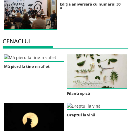
Ediția aniversară cu numărul 30
a...
CENACLUL
Mă pierd la tine-n suflet
Filantropică
Dreptul la vină