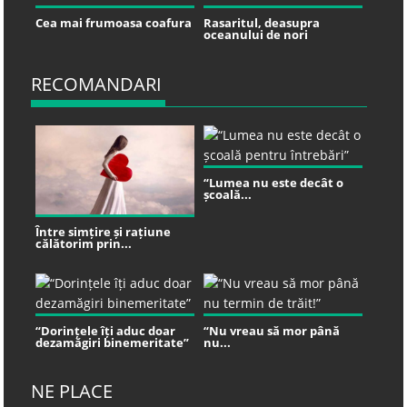
Cea mai frumoasa coafura
Rasaritul, deasupra
oceanului de nori
RECOMANDARI
“Lumea nu este decât o
școală...
Între simțire și rațiune
călătorim prin...
“Dorințele îți aduc doar
“Nu vreau să mor până
dezamăgiri binemeritate”
nu...
NE PLACE