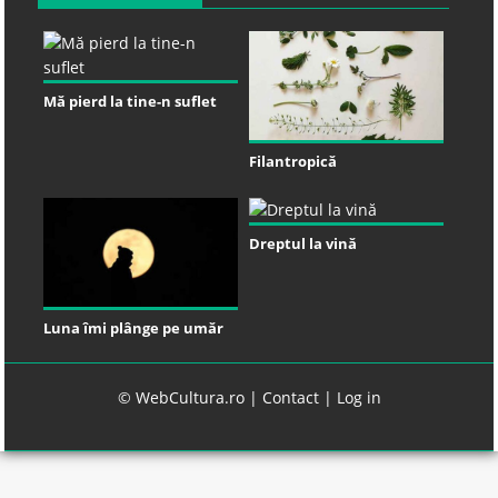
Mă pierd la tine-n suflet
Filantropică
Dreptul la vină
Luna îmi plânge pe umăr
© WebCultura.ro |
Contact
|
Log in