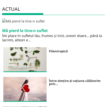
ACTUAL
Mă pierd la tine-n suflet
Îmi place în sufletul tău, frumos și trist, uneori doare… până la
lacrimi, alteori e...
Filantropică
Între simțire și rațiune călătorim
prin...