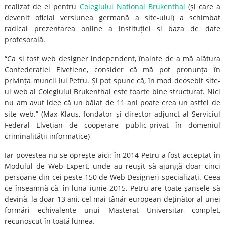
realizat de el pentru
Colegiului National Brukenthal
(și care a
devenit oficial versiunea germană a site-ului) a schimbat
radical prezentarea online a instituției și baza de date
profesorală.
“Ca și fost web designer independent, înainte de a mă alătura
Confederației Elvețiene, consider că mă pot pronunța în
privința muncii lui Petru. Și pot spune că, în mod deosebit site-
ul web al Colegiului Brukenthal este foarte bine structurat. Nici
nu am avut idee că un băiat de 11 ani poate crea un astfel de
site web.” (Max Klaus, fondator și director adjunct al Serviciul
Federal Elvețian de cooperare public-privat în domeniul
criminalității informatice)
Iar povestea nu se oprește aici: în 2014 Petru a fost acceptat în
Modulul de Web Expert, unde au reușit să ajungă doar cinci
persoane din cei peste 150 de Web Designeri specializați. Ceea
ce înseamnă că, în luna iunie 2015, Petru are toate șansele să
devină, la doar 13 ani, cel mai tânăr european deținător al unei
formări echivalente unui Masterat Universitar complet,
recunoscut în toată lumea.