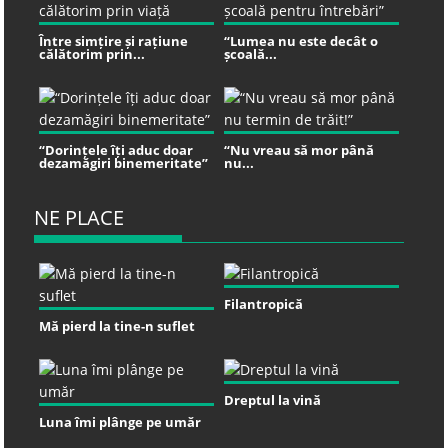
Între simțire și rațiune
“Lumea nu este decât o
călătorim prin...
școală...
“Dorințele îți aduc doar
“Nu vreau să mor până
dezamăgiri binemeritate”
nu...
NE PLACE
Filantropică
Mă pierd la tine-n suflet
Dreptul la vină
Luna îmi plânge pe umăr