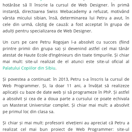
hotărâse să îl înscrie la cursul de Web Designer. În primă
instanță, directoarea Swiss Webacademy a refuzat, motivând
vârsta micului sibian, însă, determinarea lui Petru a avut, în
cele din urmă, câștig de cauză: a fost acceptat în grupa de
adulți pentru specializarea de Web Designer.
Un curs pe care Petru Rogojan l-a absolvit cu succes (fiind
printre primii din grupa sa) și devenind astfel cel mai tânăr
atestat de Haute Ecole d’Ingénieurs din toate timpurile. Și chiar
mai mult: site-ul realizat de el atunci este site-ul oficial al
Palatului Copiilor din Sibiu
.
Și povestea a continuat: în 2013, Petru s-a înscris la cursul de
Web Programmer. Și, la doar 11 ani, a învățat să realizeze
aplicații cu baze de date web și să programeze în PhP. Și astfel
a absolvit și cea de a doua parte a cursului ce poate echivala
un Masterat Universitar complet. Și chiar mai mult: a absolvit
pe primul loc din clasa sa.
Și chiar și mai mult: profesorii elvețieni au apreciat că Petru a
realizat cel mai bun proiect de Web Programmer: site-ul