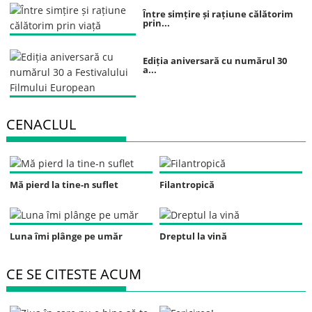
Între simțire și rațiune călătorim
prin...
Ediția aniversară cu numărul 30
a...
CENACLUL
Mă pierd la tine-n suflet
Filantropică
Luna îmi plânge pe umăr
Dreptul la vină
CE SE CITESTE ACUM