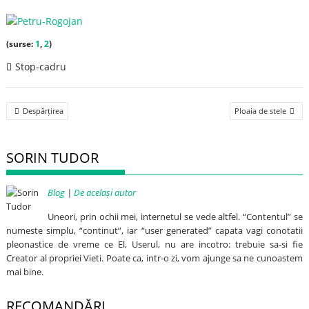
(surse:
1
,
2
)
Stop-cadru
Post
Despărțirea
Ploaia de stele
navigation
SORIN TUDOR
Blog
|
De același autor
Uneori, prin ochii mei, internetul se vede altfel. “Contentul” se
numeste simplu, “continut”, iar “user generated” capata vagi conotatii
pleonastice de vreme ce El, Userul, nu are incotro: trebuie sa-si fie
Creator al propriei Vieti. Poate ca, intr-o zi, vom ajunge sa ne cunoastem
mai bine.
RECOMANDĂRI