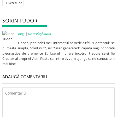
Post
Recesiune
navigation
SORIN TUDOR
Blog
|
De același autor
Uneori, prin ochii mei, internetul se vede altfel. “Contentul” se
numeste simplu, “continut”, iar “user generated” capata vagi conotatii
pleonastice de vreme ce El, Userul, nu are incotro: trebuie sa-si fie
Creator al propriei Vieti. Poate ca, intr-o zi, vom ajunge sa ne cunoastem
mai bine.
ADAUGĂ COMENTARIU