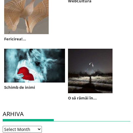
WebCultura
Fericirea!...
Schimb de inimi
O să rămâi în...
ARHIVA
Arhiva