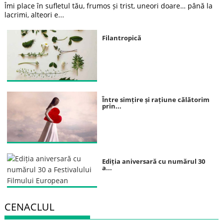
Îmi place în sufletul tău, frumos și trist, uneori doare… până la
lacrimi, alteori e...
Filantropică
Între simțire și rațiune călătorim
prin...
Ediția aniversară cu numărul 30
a...
CENACLUL