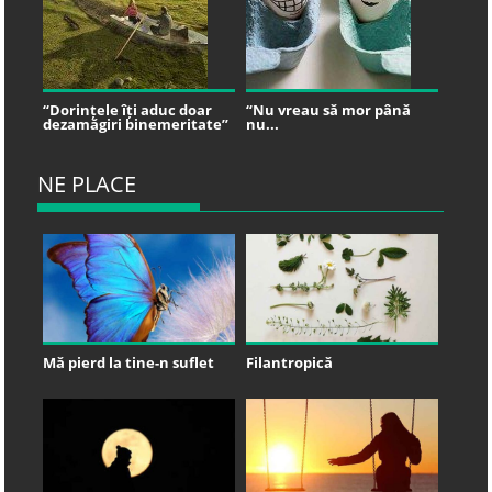
“Dorințele îți aduc doar
“Nu vreau să mor până
dezamăgiri binemeritate”
nu...
NE PLACE
Mă pierd la tine-n suflet
Filantropică