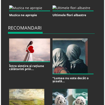
Muzica ne apropie
Ultimele flori albastre
RECOMANDARI
Între simțire și rațiune
călătorim prin...
“Lumea nu este decât o
școală...