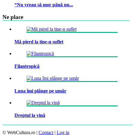
“Nu vreau să mor până nu...
Ne place
Mă pierd la tine-n suflet
Filantropică
Luna îmi plânge pe umăr
Dreptul la vină
© WebCultura.ro |
Contact
|
Log in