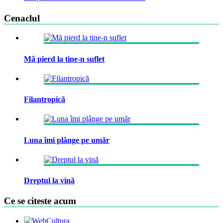
Cenaclul
Mă pierd la tine-n suflet
Filantropică
Luna îmi plânge pe umăr
Dreptul la vină
Ce se citeste acum