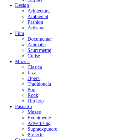
Design
Arhitectura
Ambiental
Fashion
Artizanat
Film
Documentar
Animatie
Scurt metraj
Culise
Muzica
Clasica
Jazz
Opera
Traditionala
Pop
Rock
Hip hop
Paspartu
Muzee
Evenimente
Advertising
Supraexpunere
Proiecte