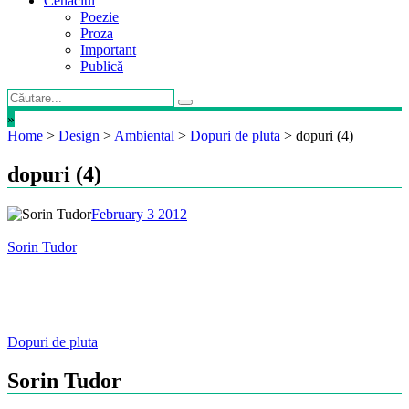
Cenaclul
Poezie
Proza
Important
Publică
»
Home
>
Design
>
Ambiental
>
Dopuri de pluta
>
dopuri (4)
dopuri (4)
February 3 2012
Sorin Tudor
Post
Dopuri de pluta
navigation
Sorin Tudor