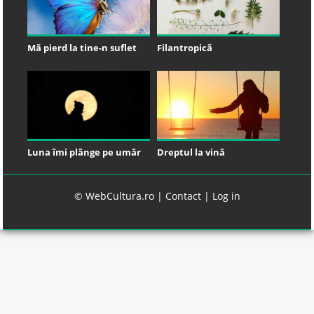
Mă pierd la tine-n suflet
Filantropică
Luna îmi plânge pe umăr
Dreptul la vină
© WebCultura.ro |
Contact
|
Log in