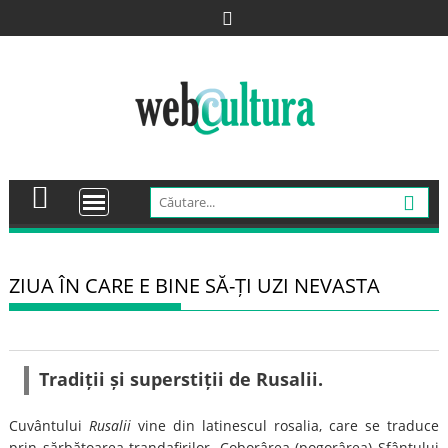
Skip
to
content
ZIUA ÎN CARE E BINE SĂ-ȚI UZI NEVASTA
Tradiții și superstiții de Rusalii.
Cuvântului
Rusalii
vine din latinescul rosalia, care se traduce
prin sărbătoarea trandafirilor. Coborârea (pogorârea) Sfântului