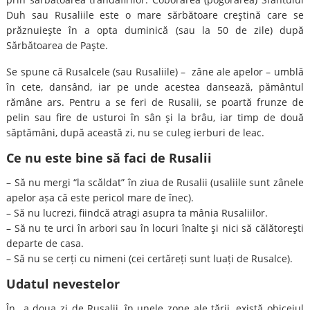
Duh sau Rusaliile este o mare sărbătoare creştină care se
prăznuieşte în a opta duminică (sau la 50 de zile) după
Sărbătoarea de Paşte.
Se spune că Rusalcele (sau Rusaliile) – zâne ale apelor – umblă
în cete, dansând, iar pe unde acestea dansează, pământul
rămâne ars. Pentru a se feri de Rusalii, se poartă frunze de
pelin sau fire de usturoi în sân şi la brâu, iar timp de două
săptămâni, după această zi, nu se culeg ierburi de leac.
Ce nu este bine să faci de Rusalii
– Să nu mergi “la scăldat” în ziua de Rusalii (usaliile sunt zânele
apelor așa că este pericol mare de înec).
– Să nu lucrezi, fiindcă atragi asupra ta mânia Rusaliilor.
– Să nu te urci în arbori sau în locuri înalte şi nici să călătoreşti
departe de casa.
– Să nu se cerți cu nimeni (cei certăreți sunt luați de Rusalce).
Udatul nevestelor
În a doua zi de Rusalii, în unele zone ale țării, există obiceiul