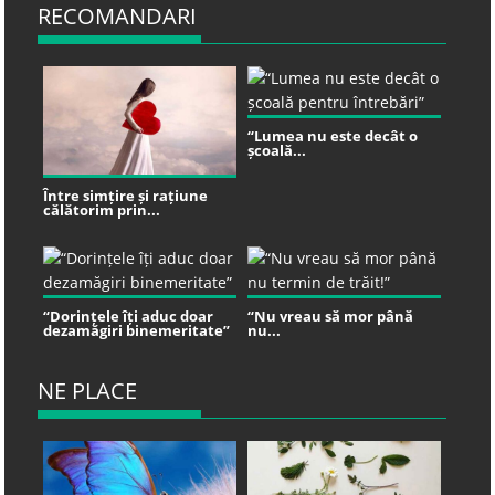
RECOMANDARI
“Lumea nu este decât o
școală...
Între simțire și rațiune
călătorim prin...
“Dorințele îți aduc doar
“Nu vreau să mor până
dezamăgiri binemeritate”
nu...
NE PLACE