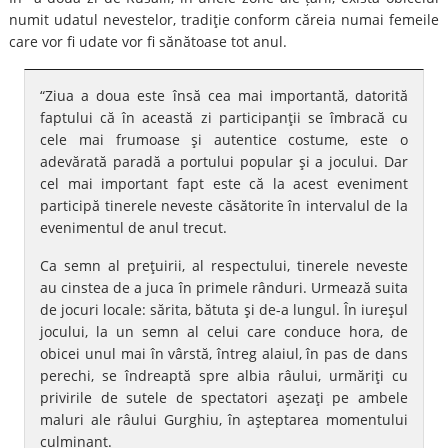
numit udatul nevestelor, tradiţie conform căreia numai femeile
care vor fi udate vor fi sănătoase tot anul.
“Ziua a doua este însă cea mai importantă, datorită
faptului că în această zi participanţii se îmbracă cu
cele mai frumoase şi autentice costume, este o
adevărată paradă a portului popular şi a jocului. Dar
cel mai important fapt este că la acest eveniment
participă tinerele neveste căsătorite în intervalul de la
evenimentul de anul trecut.
Ca semn al preţuirii, al respectului, tinerele neveste
au cinstea de a juca în primele rânduri. Urmează suita
de jocuri locale: sărita, bătuta şi de-a lungul. În iureşul
jocului, la un semn al celui care conduce hora, de
obicei unul mai în vârstă, întreg alaiul, în pas de dans
perechi, se îndreaptă spre albia râului, urmăriţi cu
privirile de sutele de spectatori aşezaţi pe ambele
maluri ale râului Gurghiu, în aşteptarea momentului
culminant.