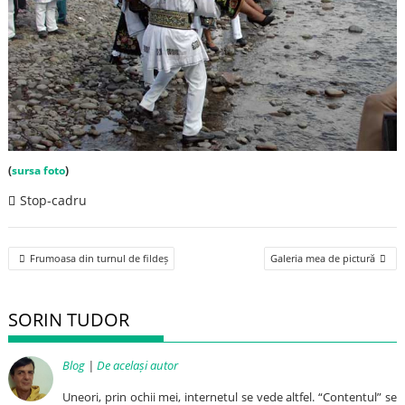
(
sursa foto
)
Stop-cadru
Post
Frumoasa din turnul de fildeș
Galeria mea de pictură
navigation
SORIN TUDOR
Blog
|
De același autor
Uneori, prin ochii mei, internetul se vede altfel. “Contentul” se