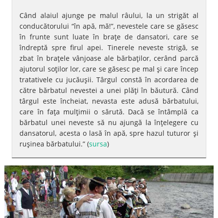
Când alaiul ajunge pe malul râului, la un strigăt al
conducătorului “în apă, mă!”, nevestele care se găsesc
în frunte sunt luate în braţe de dansatori, care se
îndreptă spre firul apei. Tinerele neveste strigă, se
zbat în braţele vânjoase ale bărbaţilor, cerând parcă
ajutorul soţilor lor, care se găsesc pe mal şi care încep
tratativele cu jucăuşii. Târgul constă în acordarea de
către bărbatul nevestei a unei plăţi în băutură. Când
târgul este încheiat, nevasta este adusă bărbatului,
care în faţa mulţimii o sărută. Dacă se întâmplă ca
bărbatul unei neveste să nu ajungă la înţelegere cu
dansatorul, acesta o lasă în apă, spre hazul tuturor şi
ruşinea bărbatului.” (
sursa
)