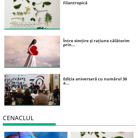
Filantropică
Între simțire și rațiune călătorim
prin...
Ediția aniversară cu numărul 30
a...
CENACLUL