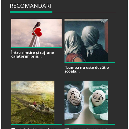
RECOMANDARI
Între simțire și rațiune
călătorim prin...
“Lumea nu este decât o
școală...