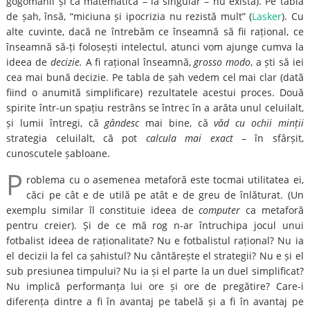
gogomănii și că matematica – la singular – nu există). Pe tabla
de șah, însă, “miciuna și ipocrizia nu rezistă mult” (
Lasker
). Cu
alte cuvinte, dacă ne întrebăm ce înseamnă să fii rațional, ce
înseamnă să-ți folosești intelectul, atunci vom ajunge cumva la
ideea de
decizie.
A fi rațional înseamnă,
grosso modo
, a ști să iei
cea mai bună decizie. Pe tabla de șah vedem cel mai clar (dată
fiind o anumită simplificare) rezultatele acestui proces. Două
spirite într-un spațiu restrâns se întrec în a arăta unul celuilalt,
și lumii întregi, că
gândesc
mai bine, că
văd cu ochii minții
strategia celuilalt, că pot
calcula mai exact
– în sfârșit,
cunoscutele șabloane.
P
roblema cu o asemenea metaforă este tocmai utilitatea ei,
căci pe cât e de utilă pe atât e de greu de înlăturat. (Un
exemplu similar îl constituie ideea de
computer
ca metaforă
pentru creier). Și de ce mă rog n-ar întruchipa jocul unui
fotbalist ideea de raționalitate? Nu e fotbalistul rațional? Nu ia
el decizii la fel ca șahistul? Nu cântărește el strategii? Nu e și el
sub presiunea timpului? Nu ia și el parte la un duel simplificat?
Nu implică performanța lui ore și ore de pregătire? Care-i
diferența dintre a fi în avantaj pe tabelă și a fi în avantaj pe