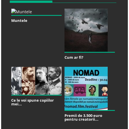
Muntele
Cum ar fi?
Ce le voi spune copiilor
mei...
Premii de 3.500 euro
pentru creatorii...