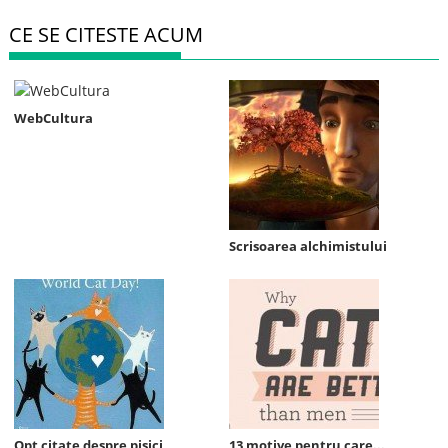
CE SE CITESTE ACUM
WebCultura
Scrisoarea alchimistului
Opt citate despre pisici
13 motive pentru care...