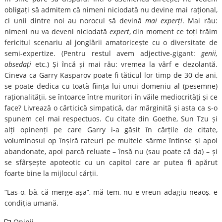
obligați să admitem că nimeni niciodată nu devine mai rațional,
ci unii dintre noi au norocul să devină
mai experți
. Mai rău:
nimeni nu va deveni niciodată
expert
, din moment ce toți trăim
fericitul scenariu al jonglării amatoricește cu o diversitate de
semi-expertize. (Pentru restul avem adjective-gigant:
genii,
obsedați
etc.) Și încă și mai rău: vremea la vârf e dezolantă.
Cineva ca Garry Kasparov poate fi tăticul lor timp de 30 de ani,
se poate dedica cu toată ființa lui unui domeniu al (pesemne)
raționalității, se întoarce între muritori în văile mediocrități și ce
face? Livrează o cărticică simpatică, dar mărginită și asta ca s-o
spunem cel mai respectuos. Cu citate din Goethe, Sun Tzu și
alți opinenți pe care Garry i-a găsit în cărțile de citate,
voluminosul op înșiră rateuri pe multele sârme întinse și apoi
abandonate, apoi parcă reluate – însă nu (sau poate că da) – și
se sfârșește apoteotic cu un capitol care ar putea fi apărut
foarte bine la mijlocul cărții.
“Las-o, bă, că merge-așa”, mă tem, nu e vreun adagiu neaoș, e
condiția umană.
Opinii