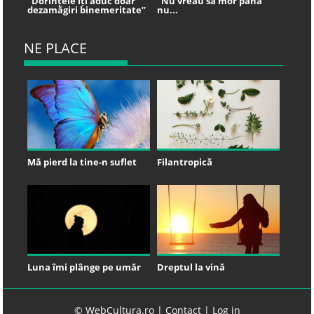
“Dorințele îți aduc doar
“Nu vreau să mor până
dezamăgiri binemeritate”
nu...
NE PLACE
Mă pierd la tine-n suflet
Filantropică
Luna îmi plânge pe umăr
Dreptul la vină
© WebCultura.ro |
Contact
|
Log in