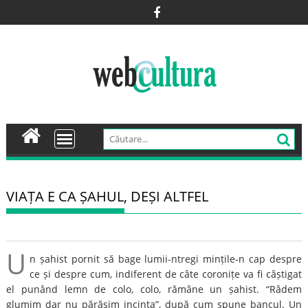
Skip
to
content
VIAȚA E CA ȘAHUL, DEȘI ALTFEL
U
n șahist pornit să bage lumii-ntregi mințile-n cap despre
ce și despre cum, indiferent de câte coronițe va fi câștigat
el punând lemn de colo, colo, rămâne un șahist. “Râdem
glumim dar nu părăsim incinta”, după cum spune bancul. Un