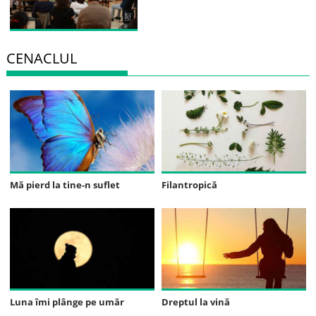
CENACLUL
Mă pierd la tine-n suflet
Filantropică
Luna îmi plânge pe umăr
Dreptul la vină