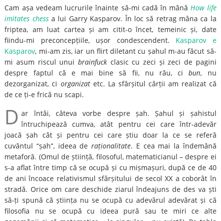
Cam așa vedeam lucrurile înainte să-mi cadă în mână
How life
imitates chess
a lui Garry Kasparov. În loc să retrag mâna ca la
friptea, am luat cartea și am citit-o încet, temeinic și, date
fiindu-mi preconcepțiile, ușor condescendent.
Kasparov e
Kasparov
, mi-am zis, iar un flirt diletant cu șahul m-au făcut să-
mi asum riscul unui
brainfuck
clasic cu zeci și zeci de pagini
despre faptul că e mai bine să fii, nu rău, ci
bun
, nu
dezorganizat, ci
organizat
etc. La sfârșitul cărții am realizat că
de ce ți-e frică nu scapi.
D
ar întâi, câteva vorbe despre șah. Șahul și șahistul
întruchipează cumva, atât pentru cei care într-adevăr
joacă șah cât și pentru cei care știu doar la ce se referă
cuvântul “șah”, ideea de
raționalitate
. E cea mai la îndemână
metaforă. (Omul de știință, filosoful, matematicianul – despre ei
s-a aflat între timp că se ocupă și cu mișmașuri, după ce de 40
de ani încoace relativismul sfârșitului de secol XX a coborât în
stradă. Orice om care deschide ziarul îndeajuns de des va ști
să-ți spună că știința nu se ocupă cu adevărul adevărat și că
filosofia nu se ocupă cu ideea pură sau te miri ce alte