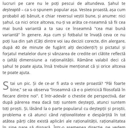
lucruri pe care nu le poți pescui de altundeva. Șahul te
deșteaptă
– ca s-o spunem popular așa. Vestea proastă, așa cum
probabil ați bănuit, e chiar reversul veștii bune, și anume: nici
șahul, ca nici orice altceva, nu-ți va arăta ce-nseamnă să fii cea
mai bună variantă a ta sau ce înseamnă “cea mai bună
variantă” în genere. Așa cum și fotbalul te învață ceva ce nu
poți lua din șah (Câți dintre voi iau decizii corecte, din alergare,
după 40 de minute de fugărit alți decidenți?) și pictatul și
forjatul metalelor dure și vânzarea de credite ori clătite reflectă
o (altă) dimensiune a raționalității. Rămâne valabil deci că
șahul te poate ajuta, însă trebuie menționat că și orice altceva
te poate ajuta.
S
tai un pic. Și de ce-ar fi asta o veste proastă? “Păi foarte
bine,” se va observa “înseamnă că e o pietricică filosofală în
fiecare dintre noi”. E într-adevăr o chestie de perspectivă, dar
după părerea mea dacă toți suntem deștepți, atunci suntem
toți proști. Și, lăsând la o parte popularul cu deștepții și proștii,
problema e că atunci când
raționalitatea
e despărțită în tot
atâtea părți câte există aplicări ale raționalității, raționalitatea
în sine pare să dispară. Într-o asemenea direcție, ne vedem