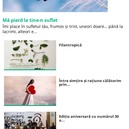
Mă pierd la tine-n suflet
Îmi place în sufletul tău, frumos și trist, uneori doare… până la
lacrimi, alteori e...
Filantropică
Între simțire și rațiune călătorim
prin...
Ediția aniversară cu numărul 30
a...