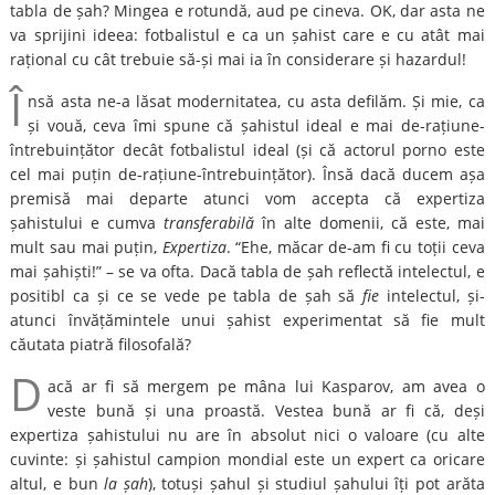
tabla de șah? Mingea e rotundă, aud pe cineva. OK, dar asta ne
va sprijini ideea: fotbalistul e ca un șahist care e cu atât mai
rațional cu cât trebuie să-și mai ia în considerare și hazardul!
Î
nsă asta ne-a lăsat modernitatea, cu asta defilăm. Și mie, ca
și vouă, ceva îmi spune că șahistul ideal e mai de-rațiune-
întrebuințător decât fotbalistul ideal (și că actorul porno este
cel mai puțin de-rațiune-întrebuințător). Însă dacă ducem așa
premisă mai departe atunci vom accepta că expertiza
șahistului e cumva
transferabilă
în alte domenii, că este, mai
mult sau mai puțin,
Expertiza
. “Ehe, măcar de-am fi cu toții ceva
mai șahiști!” – se va ofta. Dacă tabla de șah reflectă intelectul, e
positibl ca și ce se vede pe tabla de șah să
fie
intelectul, și-
atunci învățămintele unui șahist experimentat să fie mult
căutata piatră filosofală?
D
acă ar fi să mergem pe mâna lui Kasparov, am avea o
veste bună și una proastă. Vestea bună ar fi că, deși
expertiza șahistului nu are în absolut nici o valoare (cu alte
cuvinte: și șahistul campion mondial este un expert ca oricare
altul, e bun
la șah
), totuși șahul și studiul șahului îți pot arăta