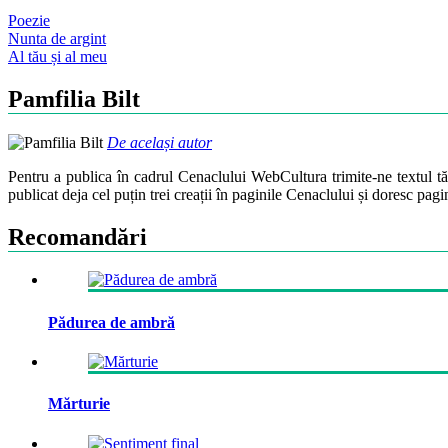
Poezie
Post
Nunta de argint
Al tău și al meu
navigation
Pamfilia Bilt
De același autor
Pentru a publica în cadrul Cenaclului WebCultura trimite-ne textul t
publicat deja cel puțin trei creații în paginile Cenaclului și doresc pag
Recomandări
Pădurea de ambră
Mărturie