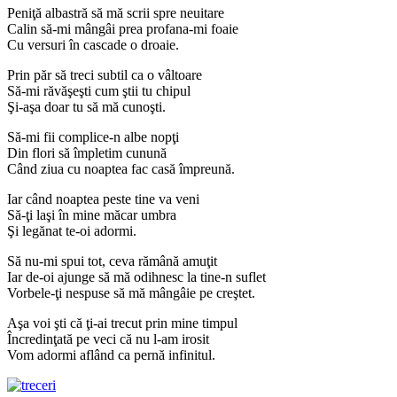
Peniţă albastră să mă scrii spre neuitare
Calin să-mi mângâi prea profana-mi foaie
Cu versuri în cascade o droaie.
Prin păr să treci subtil ca o vâltoare
Să-mi răvăşeşti cum ştii tu chipul
Şi-aşa doar tu să mă cunoşti.
Să-mi fii complice-n albe nopţi
Din flori să împletim cunună
Când ziua cu noaptea fac casă împreună.
Iar când noaptea peste tine va veni
Să-ţi laşi în mine măcar umbra
Şi legănat te-oi adormi.
Să nu-mi spui tot, ceva rămână amuţit
Iar de-oi ajunge să mă odihnesc la tine-n suflet
Vorbele-ţi nespuse să mă mângâie pe creştet.
Aşa voi şti că ţi-ai trecut prin mine timpul
Încredinţată pe veci că nu l-am irosit
Vom adormi aflând ca pernă infinitul.