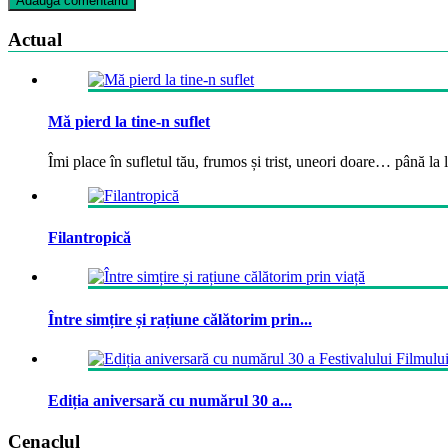
Actual
Mă pierd la tine-n suflet
Îmi place în sufletul tău, frumos și trist, uneori doare… până la la
Filantropică
Între simțire și rațiune călătorim prin...
Ediția aniversară cu numărul 30 a...
Cenaclul