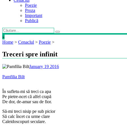
Cenaclul
Poezie
Proza
Important
Publică
»
Home
>
Cenaclul
>
Poezie
>
Treceri spre infinit
January 19 2016
Pamfilia Bilt
În sufletu-mi să treci ca apa
Pe pietre-ncet că alfel crapă
De dor, de-amar sau de fior.
Să-mi treci nisip pe sub picior
Să calc încet cu urme clare
Caleidoscopuri seculare.