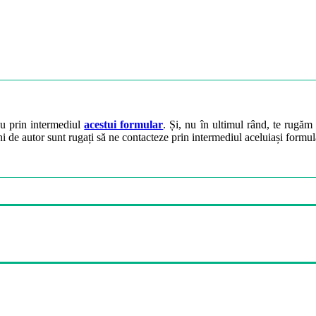
ău prin intermediul
acestui formular
. Și, nu în ultimul rând, te rugăm 
ini de autor sunt rugați să ne contacteze prin intermediul aceluiași formul