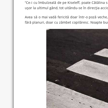
“Ce-i cu îmbulzeală de pe Kiseleff, poate Cătălina s
uşor la ultimul gând, tot uitându-se în direcţia accide
Avea să o mai vadă fericită doar într-o poză veche,
fără planuri, doar cu zâmbet copilăresc. Noapte bu