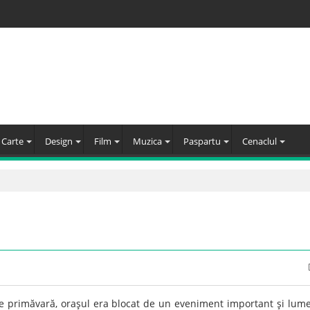
Carte
Design
Film
Muzica
Paspartu
Cenaclul
de primăvară, oraşul era blocat de un eveniment important şi lum