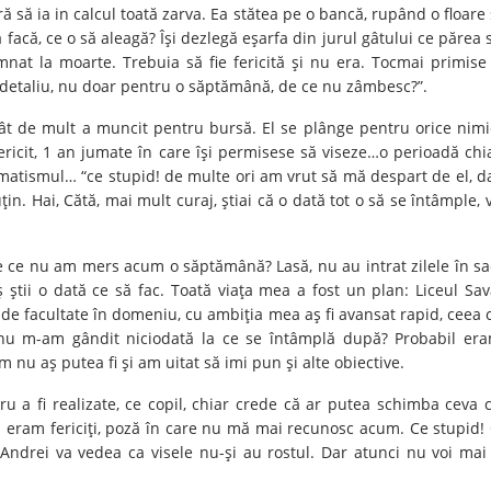
ă să ia in calcul toată zarva. Ea stătea pe o bancă, rupând o floare 
facă, ce o să aleagă? Îşi dezlegă eşarfa din jurul gâtului ce părea 
at la moarte. Trebuia să fie fericită şi nu era. Tocmai primise
detaliu, nu doar pentru o săptămână, de ce nu zâmbesc?”.
 cât de mult a muncit pentru bursă. El se plânge pentru orice nimi
ricit, 1 an jumate în care îşi permisese să viseze…o perioadă chi
gmatismul… “ce stupid! de multe ori am vrut să mă despart de el, d
ţin. Hai, Cătă, mai mult curaj, ştiai că o dată tot o să se întâmple, 
e ce nu am mers acum o săptămână? Lasă, nu au intrat zilele în sa
ştii o dată ce să fac. Toată viaţa mea a fost un plan: Liceul Sav
de facultate în domeniu, cu ambiţia mea aş fi avansat rapid, ceea 
nu m-am gândit niciodată la ce se întâmplă după? Probabil er
 nu aş putea fi şi am uitat să imi pun şi alte obiective.
u a fi realizate, ce copil, chiar crede că ar putea schimba ceva 
ă eram fericiţi, poză în care nu mă mai recunosc acum. Ce stupid!
şi Andrei va vedea ca visele nu-şi au rostul. Dar atunci nu voi mai 