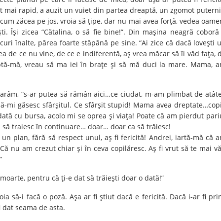
cât mai rapid, a auzit un vuiet din partea dreaptă, un zgomot puterni
acum zăcea pe jos, vroia să ţipe, dar nu mai avea forţă, vedea oame
şti. Îşi zicea “Cătalina, o să fie bine!”. Din maşina neagră coborâ
ri înalte, părea foarte stăpână pe sine. “Ai zice că dacă loveşti 
ea de ce nu vine, de ce e indiferentă, aş vrea măcar să îi văd faţa, 
ptă-mă, vreau să ma iei în braţe şi să mă duci la mare. Mama, 
darâm, “s-ar putea să rămân aici…ce ciudat, m-am plimbat de atât
 să-mi găsesc sfârşitul. Ce sfârşit stupid! Mama avea dreptate…copi
ată cu bursa, acolo mi se oprea şi viaţa! Poate că am pierdut pari
a să traiesc în continuare… doar… doar ca să trăiesc!
n plan, fără să respect unul, aş fi fericită! Andrei, iartă-mă că 
 Că nu am crezut chiar şi în ceva copilăresc. Aş fi vrut să te mai v
”
oarte, pentru că ţi-e dat să trăieşti doar o dată!”
a să-i facă o poză. Aşa ar fi ştiut dacă e fericită. Dacă i-ar fi pri
fi dat seama de asta.