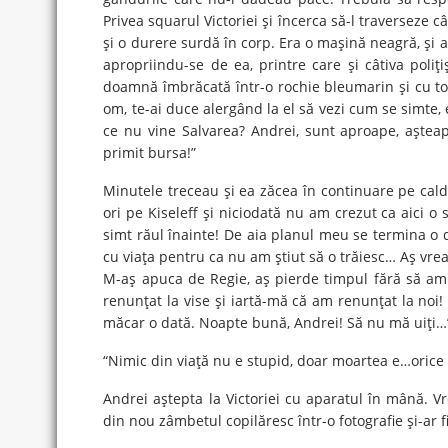
Privea squarul Victoriei şi încerca să-l traverseze 
şi o durere surdă în corp. Era o maşină neagră, şi 
apropriindu-se de ea, printre care şi câtiva poliţi
doamnă îmbrăcată într-o rochie bleumarin şi cu tocu
om, te-ai duce alergând la el să vezi cum se simte, 
ce nu vine Salvarea? Andrei, sunt aproape, aştea
primit bursa!”
Minutele treceau şi ea zăcea în continuare pe cal
ori pe Kiseleff şi niciodată nu am crezut ca aici o
simt răul înainte! De aia planul meu se termina o d
cu viaţa pentru ca nu am ştiut să o trăiesc… Aş vre
M-aş apuca de Regie, aş pierde timpul fără să am u
renunţat la vise şi iartă-mă că am renunţat la noi!
măcar o dată. Noapte bună, Andrei! Să nu mă uiţi…
“Nimic din viaţă nu e stupid, doar moartea e…orice m
Andrei aştepta la Victoriei cu aparatul în mână. Vroi
din nou zâmbetul copilăresc într-o fotografie şi-ar 