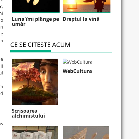
c,
ni
Luna îmi plânge pe
Dreptul la vină
 o
umăr
un
de
am
CE SE CITESTE ACUM
ea
ii
WebCultura
ul
am
ăd
Scrisoarea
alchimistului
ns