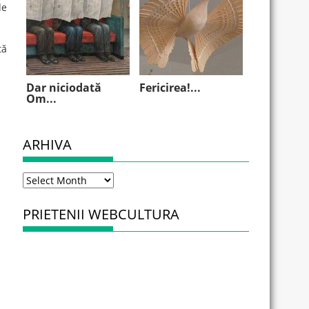
de
tă
Dar niciodată
Fericirea!...
Om...
ARHIVA
Arhiva
PRIETENII WEBCULTURA