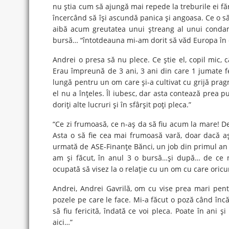
nu ştia cum să ajungă mai repede la treburile ei făr
încercând să îşi ascundă panica şi angoasa. Ce o să 
aibă acum greutatea unui ştreang al unui condamn
bursă… “întotdeauna mi-am dorit să văd Europa în 
Andrei o presa să nu plece. Ce ştie el, copil mic,
Erau împreună de 3 ani, 3 ani din care 1 jumate fe
lungă pentru un om care şi-a cultivat cu grijă pra
el nu a înţeles. Îl iubesc, dar asta contează prea pu
doriţi alte lucruri şi în sfârşit poţi pleca.”
“Ce zi frumoasă, ce n-aş da să fiu acum la mare! D
Asta o să fie cea mai frumoasă vară, doar dacă aş 
urmată de ASE-Finanţe Bănci, un job din primul an 
am şi făcut, în anul 3 o bursă…şi după… de ce 
ocupată să visez la o relaţie cu un om cu care oricum
Andrei, Andrei Gavrilă, om cu vise prea mari pentr
pozele pe care le face. Mi-a făcut o poză când înc
să fiu fericită, îndată ce voi pleca. Poate în ani 
aici…”