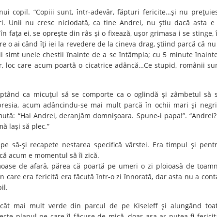
ui copil. “Copiii sunt, într-adevăr, făpturi fericite…şi nu preţuie
uri. Unii nu cresc niciodată, ca tine Andrei, nu ştiu dacă asta e
 faţa ei, se opreşte din râs şi o fixează, uşor grimasa i se stinge, 
re o ai când îţi iei la revedere de la cineva drag, ştiind parcă că nu
i simt unele chestii înainte de a se întâmpla; cu 5 minute înaint
ior, loc care acum poartă o cicatrice adâncă…Ce stupid, românii su
teptând ca micuţul să se comporte ca o oglindă şi zâmbetul să 
presia, acum adâncindu-se mai mult parcă în ochii mari şi negri
 mută: “Hai Andrei, deranjăm domnişoara. Spune-i papa!”. “Andrei
mă laşi să plec.”
pe să-şi recapete nestarea specifică vârstei. Era timpul şi pent
a că acum e momentul să îi zică.
rumoase de afară, părea că poartă pe umeri o zi ploioasă de toam
n care era fericită era făcută într-o zi înnorată, dar asta nu a cont
il.
e cât mai mult verde din parcul de pe Kiseleff şi alungând toa
te planul pe care îl făcuse de mică, doar aşa ar putea fi fericit