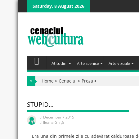
Skip
Saturday, 8 August 2026
to
content
Atitudini
Arte scenice
Arte vizuale
»
Home
>
Cenaclul
>
Proza
>
STUPID…
December 7 2015
Ileana Ghiță
Era una din primele zile cu adevărat călduroase 