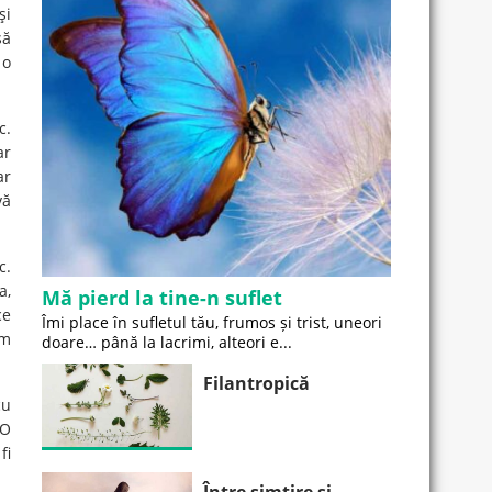
şi
să
 o
c.
ar
ar
vă
c.
a,
Mă pierd la tine-n suflet
ce
Îmi place în sufletul tău, frumos și trist, uneori
am
doare… până la lacrimi, alteori e...
Filantropică
cu
 O
fi