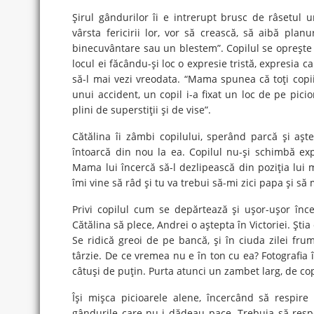
Şirul gândurilor îi e intrerupt brusc de râsetul un
vârsta fericirii lor, vor să crească, să aibă plan
binecuvântare sau un blestem”. Copilul se opreşte în
locul ei făcându-şi loc o expresie tristă, expresia ca
să-l mai vezi vreodata. “Mama spunea că toţi copii
unui accident, un copil i-a fixat un loc de pe pic
plini de superstiţii şi de vise”.
Cătălina îi zâmbi copilului, sperând parcă şi aş
întoarcă din nou la ea. Copilul nu-şi schimbă ex
Mama lui încercă să-l dezlipească din poziţia lui
îmi vine să râd şi tu va trebui să-mi zici papa şi să 
Privi copilul cum se depărtează şi uşor-uşor înce
Cătălina să plece, Andrei o aştepta în Victoriei. Şti
Se ridică greoi de pe bancă, şi în ciuda zilei f
târzie. De ce vremea nu e în ton cu ea? Fotografia î
câtuşi de puţin. Purta atunci un zambet larg, de cop
Îşi mişca picioarele alene, încercând să respir
gândurile care nu-i dădeau pace. Trebuia să respec