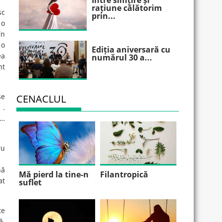
Între simțire și
rațiune călătorim
sc
prin...
 o
în
 o
Ediția aniversară cu
ea
numărul 30 a...
nt
se
CENACLUL
 .
?…
ru
nă
Mă pierd la tine-n
Filantropică
at
suflet
te
ă.