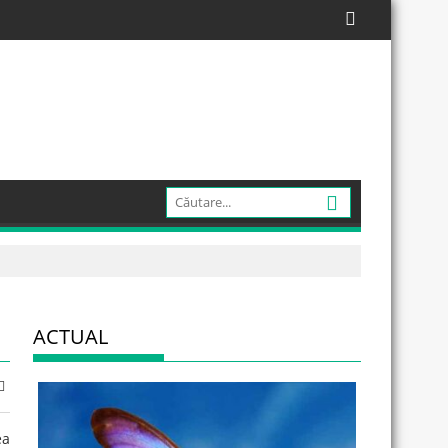
ACTUAL
ea