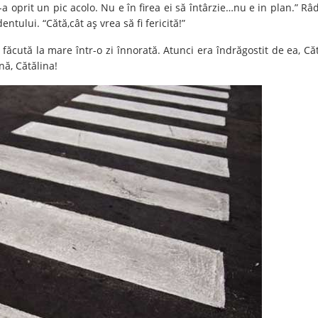
-a oprit un pic acolo. Nu e în firea ei să întârzie…nu e in plan.” Râ
ntului. “Cătă,cât aş vrea să fi fericită!”
 făcută la mare într-o zi înnorată. Atunci era îndrăgostit de ea, Că
nă, Cătălina!