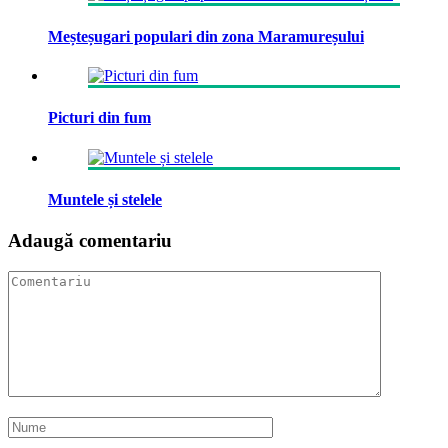
Meșteșugari populari din zona Maramureșului
Picturi din fum
Muntele și stelele
Adaugă comentariu