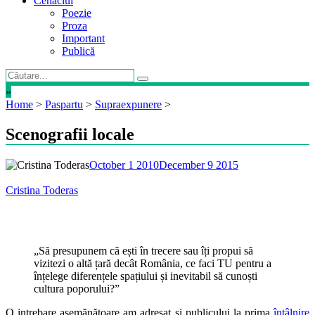
Cenaclul
Poezie
Proza
Important
Publică
»
Home
>
Paspartu
>
Supraexpunere
>
Scenografii locale
October 1 2010
December 9 2015
Cristina Toderas
„Să presupunem că ești în trecere sau îți propui să
vizitezi o altă țară decât România, ce faci TU pentru a
înțelege diferențele spațiului și inevitabil să cunoști
cultura poporului?”
O intrebare asemănătoare am adresat și publicului la prima
întâlnire