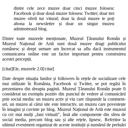
dintre cele zece muzee doar cinci muzee folosesc
Facebook și doar două muzee folosesc Twitter; doar trei
muzee oferă tur vitural; doar la două muzee te poți
abona la newsletter și doar un singur muzeu
adminstrează blog.
Dintre toate muzeele menționate, Muzeul Țăranului Român și
Muzeul Național de Artă sunt două muzee dragi publicului
românesc și drept urmare am încercat sa aflu dacă instrumentul
comunicarea online este un factor important pentru construirea
acestei percepții.
[citat]Ele, muzeele 2.0[/citat]
Date despre situația fanilor și followers în rețele de socializare cele
mai utilizate în România, Facebook si Twitter, se pot regăsi în
prezentarea din dreapta paginii. Muzeul Țăranului Român poate fi
considerat un exemplu pozitiv din punctul de vedere al comunicării
prin social media: un muzeu activ și viu care răspunde la comment-
uri, un muzeu al cărui site este interactiv, un muzeu care povestește
în imagini și cuvinte pe blog. Muzeul Național de Artă este muzeul
cu cei mai mulți „fani virtuali”, însă alte componente din sfera de
social media, precum blog sau și alte rețele, lipsesc. Referitor la
ultimul eveniment organizat de aceste instituții și numărul de preluări