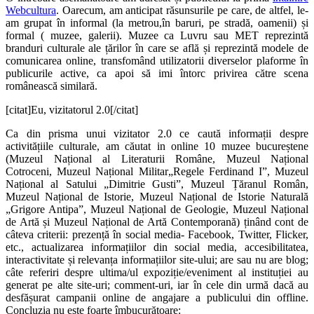
Webcultura
. Oarecum, am anticipat răsunsurile pe care, de altfel, le-
am grupat în informal (la metrou,în baruri, pe stradă, oamenii) și
formal ( muzee, galerii). Muzee ca Luvru sau MET reprezintă
branduri culturale ale țărilor în care se află și reprezintă modele de
comunicarea online, transfomând utilizatorii diverselor plaforme în
publicurile active, ca apoi să imi întorc privirea către scena
românească similară.
[citat]Eu, vizitatorul 2.0[/citat]
Ca din prisma unui vizitator 2.0 ce caută informații despre
activitățiile culturale, am căutat in online 10 muzee bucureștene
(Muzeul Național al Literaturii Române, Muzeul Național
Cotroceni, Muzeul Național Militar„Regele Ferdinand I”, Muzeul
Național al Satului „Dimitrie Gusti”, Muzeul Țăranul Român,
Muzeul Național de Istorie, Muzeul Național de Istorie Naturală
„Grigore Antipa”, Muzeul Național de Geologie, Muzeul Național
de Artă și Muzeul Național de Artă Contemporană) ținând cont de
câteva criterii: prezență în social media- Facebook, Twitter, Flicker,
etc., actualizarea informațiilor din social media, accesibilitatea,
interactivitate și relevanța informațiilor site-ului; are sau nu are blog;
câte referiri despre ultima/ul expoziție/eveniment al instituției au
generat pe alte site-uri; comment-uri, iar în cele din urmă dacă au
desfășurat campanii online de angajare a publicului din offline.
Concluzia nu este foarte îmbucurătoare: