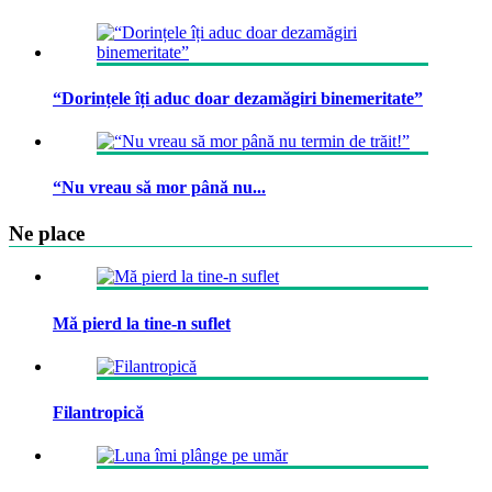
“Dorințele îți aduc doar dezamăgiri binemeritate”
“Nu vreau să mor până nu...
Ne place
Mă pierd la tine-n suflet
Filantropică