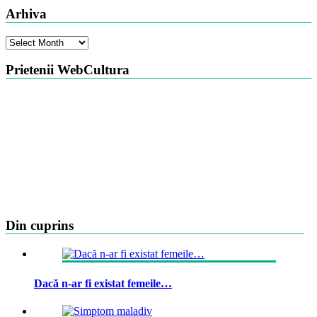
Arhiva
Arhiva
Prietenii WebCultura
Din cuprins
Dacă n-ar fi existat femeile…