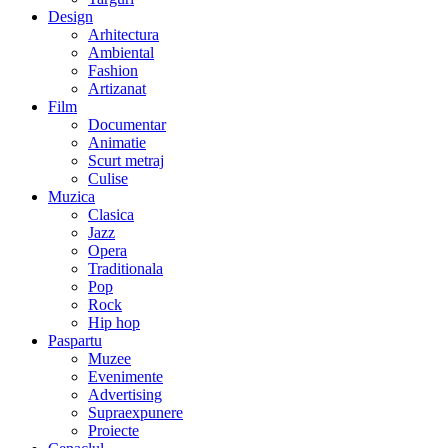
Design
Arhitectura
Ambiental
Fashion
Artizanat
Film
Documentar
Animatie
Scurt metraj
Culise
Muzica
Clasica
Jazz
Opera
Traditionala
Pop
Rock
Hip hop
Paspartu
Muzee
Evenimente
Advertising
Supraexpunere
Proiecte