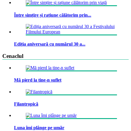
Între simțire și rațiune călătorim prin...
Ediția aniversară cu numărul 30 a...
Cenaclul
Mă pierd la tine-n suflet
Filantropică
Luna îmi plânge pe umăr