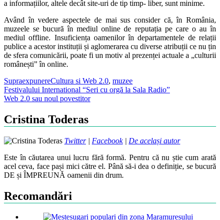
a informațiilor, altele decât site-uri de tip timp- liber, sunt minime.
Având în vedere aspectele de mai sus consider că, în România,
muzeele se bucură în mediul online de reputația pe care o au în
mediul offline. Insuficiența oamenilor în departamentele de relații
publice a acestor instituții și aglomerarea cu diverse atribuții ce nu țin
de sfera comunicării, poate fi un motiv al prezenței actuale a „culturii
românești” în online.
Supraexpunere
Cultura si Web 2.0
,
muzee
Post
Festivalului International “Seri cu orgă la Sala Radio”
Web 2.0 sau noul povestitor
navigation
Cristina Toderas
Twitter
|
Facebook
|
De același autor
Este în căutarea unui lucru fără formă. Pentru că nu știe cum arată
acel ceva, face pași mici către el. Până să-i dea o definiție, se bucură
DE și ÎMPREUNĂ oamenii din drum.
Recomandări