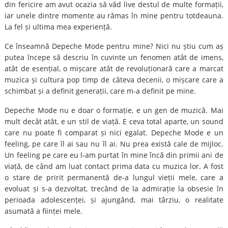
din fericire am avut ocazia să văd live destul de multe formații,
iar unele dintre momente au rămas în mine pentru totdeauna.
La fel și ultima mea experiență.
Ce înseamnă Depeche Mode pentru mine? Nici nu știu cum aș
putea începe să descriu în cuvinte un fenomen atât de imens,
atât de esențial, o mișcare atât de revoluționară care a marcat
muzica și cultura pop timp de câteva decenii, o mișcare care a
schimbat și a definit generații, care m-a definit pe mine.
Depeche Mode nu e doar o formație, e un gen de muzică. Mai
mult decât atât, e un stil de viață. E ceva total aparte, un sound
care nu poate fi comparat și nici egalat. Depeche Mode e un
feeling, pe care îl ai sau nu îl ai. Nu prea există cale de mijloc.
Un feeling pe care eu l-am purtat în mine încă din primii ani de
viață, de când am luat contact prima data cu muzica lor. A fost
o stare de pririt permanentă de-a lungul vieții mele, care a
evoluat și s-a dezvoltat, trecând de la admirație la obsesie în
perioada adolescenței, și ajungând, mai târziu, o realitate
asumată a ființei mele.