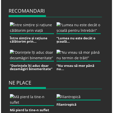
RECOMANDARI
Între simțire și rațiune
“Lumea nu este decât o
călătorim prin...
școală...
“Dorințele îți aduc doar
“Nu vreau să mor până
dezamăgiri binemeritate”
nu...
NE PLACE
Filantropică
Mă pierd la tine-n suflet