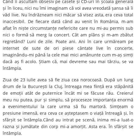
Când îi ascultam obsesiv pe casete și CD-uri în școala generală
și în liceu, nici nu îmi imaginam că voi avea vreodată șansa să îi
văd live. Nu îndrăzneam nici măcar să visez asta, era ceva total
inaccesibil. De fiecare dată când au venit în România, m-am
aflat în niște circumstanțe nefericite care nu mi-au permis sub
nici o formă să merg la concert. Cât am plâns și m-am zbătut
regretând? Luni de zile. Poate ani. Ani în care urmăream pe
internet de sute de ori piese cântate live în concerte,
imaginându-mi până la cele mai mici amănunte cum m-aș simți
dacă aș fi acolo. Știam că, mai devreme sau mai târziu, se va
întâmpla.
Ziua de 23 iulie avea să fie ziua cea norocoasă. După un lung
drum de la București la Cluj, întreaga mea ființă era stăpânită
de emoții atât de puternice încât mi se făcuse rău. Creierul
meu nu putea, pur și simplu, să proceseze importanța enormă
a evenimentului la care urma să fiu martoră. Simțeam o
presiune imensă, era ceva ce așteptasem o viață întreagă și, în
sfârșit se întâmpla.Când au intrat pe scenă, inima mi-a luat-o
razna și jumătate din corp mi-a amorțit. Asta era. În sfârșit se
întâmpla.