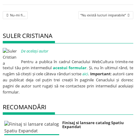
Post
Nu-mi fi…
“Nu există lucruri ireparabile”
navigation
SULER CRISTIANA
De același autor
Pentru a publica în cadrul Cenaclului WebCultura trimite-ne
textul tău prin intermediul
acestui formular
. Și, nu în ultimul rând, te
rugăm să citești și cele câteva rânduri scrise
aici
.
Important
: autorii care
au publicat deja cel puțin trei creații în paginile Cenaclului și doresc
pagini de autor sunt rugați să ne contacteze prin intermediul aceluiași
formular.
RECOMANDĂRI
Finisaj si lansare catalog Spatiu
Expandat