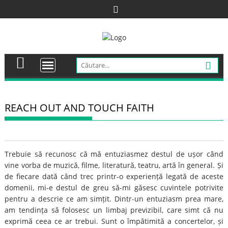
Skip
to
content
REACH OUT AND TOUCH FAITH
Trebuie să recunosc că mă entuziasmez destul de ușor când
vine vorba de muzică, filme, literatură, teatru, artă în general. Și
de fiecare dată când trec printr-o experiență legată de aceste
domenii, mi-e destul de greu să-mi găsesc cuvintele potrivite
pentru a descrie ce am simțit. Dintr-un entuziasm prea mare,
am tendința să folosesc un limbaj previzibil, care simt că nu
exprimă ceea ce ar trebui. Sunt o împătimită a concertelor, și