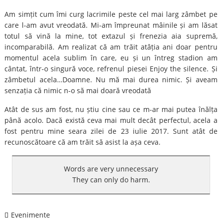
Am simțit cum îmi curg lacrimile peste cel mai larg zâmbet pe
care l-am avut vreodată. Mi-am împreunat mâinile și am lăsat
totul să vină la mine, tot extazul și frenezia aia supremă,
incomparabilă. Am realizat că am trăit atâția ani doar pentru
momentul acela sublim în care, eu și un întreg stadion am
cântat, într-o singură voce, refrenul piesei Enjoy the silence. Și
zâmbetul acela…Doamne. Nu mă mai durea nimic. Și aveam
senzația că nimic n-o să mai doară vreodată
Atât de sus am fost, nu știu cine sau ce m-ar mai putea înălța
până acolo. Dacă există ceva mai mult decât perfectul, acela a
fost pentru mine seara zilei de 23 iulie 2017. Sunt atât de
recunoscătoare că am trăit să asist la așa ceva.
Words are very unnecessary
They can only do harm.
Evenimente