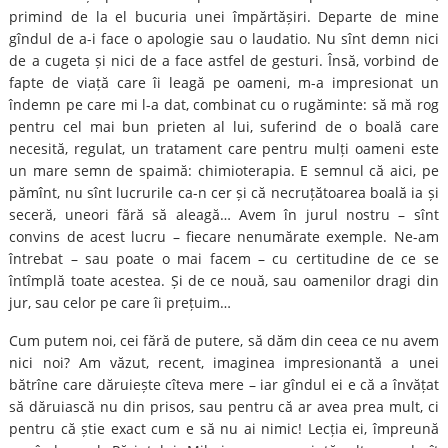
primind de la el bucuria unei împărtășiri. Departe de mine
gîndul de a-i face o apologie sau o laudatio. Nu sînt demn nici
de a cugeta și nici de a face astfel de gesturi. Însă, vorbind de
fapte de viață care îi leagă pe oameni, m-a impresionat un
îndemn pe care mi l-a dat, combinat cu o rugăminte: să mă rog
pentru cel mai bun prieten al lui, suferind de o boală care
necesită, regulat, un tratament care pentru mulți oameni este
un mare semn de spaimă: chimioterapia. E semnul că aici, pe
pămînt, nu sînt lucrurile ca-n cer și că necruțătoarea boală ia și
seceră, uneori fără să aleagă… Avem în jurul nostru – sînt
convins de acest lucru – fiecare nenumărate exemple. Ne-am
întrebat – sau poate o mai facem – cu certitudine de ce se
întîmplă toate acestea. Și de ce nouă, sau oamenilor dragi din
jur, sau celor pe care îi prețuim…
Cum putem noi, cei fără de putere, să dăm din ceea ce nu avem
nici noi? Am văzut, recent, imaginea impresionantă a unei
bătrîne care dăruiește cîteva mere – iar gîndul ei e că a învățat
să dăruiască nu din prisos, sau pentru că ar avea prea mult, ci
pentru că știe exact cum e să nu ai nimic! Lecția ei, împreună