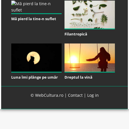
Mă pierd la tine-n suflet
Filantropică
Luna îmi plânge pe umăr
Dreptul la vină
© WebCultura.ro |
Contact
|
Log in