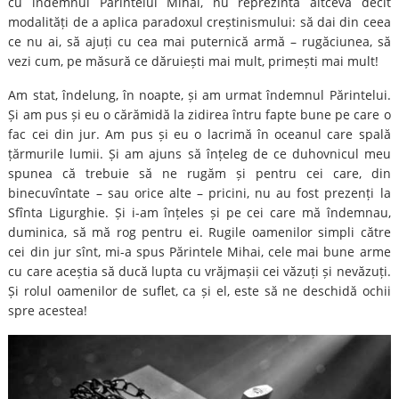
cu îndemnul Părintelui Mihai, nu reprezintă altceva decît
modalități de a aplica paradoxul creștinismului: să dai din ceea
ce nu ai, să ajuți cu cea mai puternică armă – rugăciunea, să
vezi cum, pe măsură ce dăruiești mai mult, primești mai mult!
Am stat, îndelung, în noapte, și am urmat îndemnul Părintelui.
Și am pus și eu o cărămidă la zidirea întru fapte bune pe care o
fac cei din jur. Am pus și eu o lacrimă în oceanul care spală
țărmurile lumii. Și am ajuns să înțeleg de ce duhovnicul meu
spunea că trebuie să ne rugăm și pentru cei care, din
binecuvîntate – sau orice alte – pricini, nu au fost prezenți la
Sfînta Ligurghie. Și i-am înțeles și pe cei care mă îndemnau,
duminica, să mă rog pentru ei. Rugile oamenilor simpli către
cei din jur sînt, mi-a spus Părintele Mihai, cele mai bune arme
cu care aceștia să ducă lupta cu vrăjmașii cei văzuți și nevăzuți.
Și rolul oamenilor de suflet, ca și el, este să ne deschidă ochii
spre acestea!