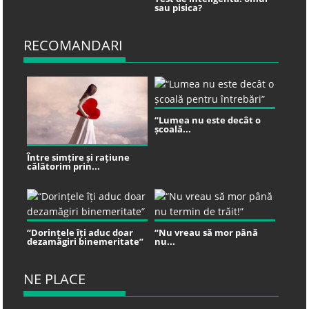
sau pisica?
RECOMANDARI
“Lumea nu este decât o
școală...
Între simțire și rațiune
călătorim prin...
“Dorințele îți aduc doar
“Nu vreau să mor până
dezamăgiri binemeritate”
nu...
NE PLACE