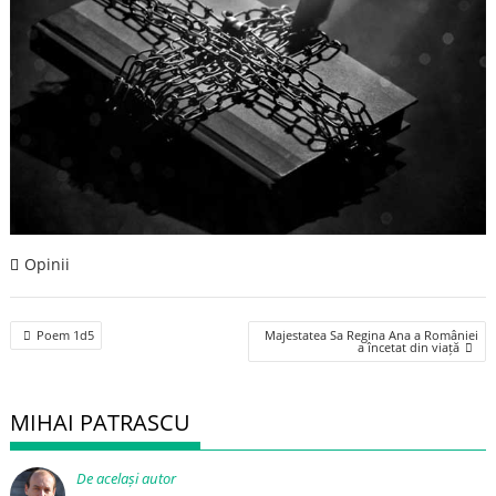
Opinii
Post
Poem 1d5
Majestatea Sa Regina Ana a României
navigation
a încetat din viață
MIHAI PATRASCU
De același autor