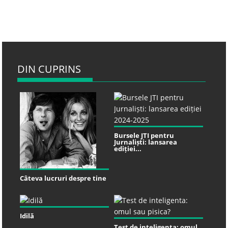
DIN CUPRINS
Bursele JTI pentru
Jurnaliști: lansarea
ediției...
Câteva lucruri despre tine
Idilă
Test de inteligenta: omul