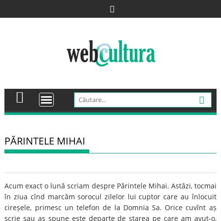
Skip
to
content
PĂRINTELE MIHAI
Acum exact o lună scriam despre Părintele Mihai. Astăzi, tocmai
în ziua cînd marcăm sorocul zilelor lui cuptor care au înlocuit
cireșele, primesc un telefon de la Domnia Sa. Orice cuvînt aș
scrie sau aș spune este departe de starea pe care am avut-o,