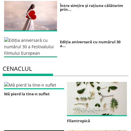
Între simțire și rațiune călătorim
prin...
Ediția aniversară cu numărul 30
a...
CENACLUL
Mă pierd la tine-n suflet
Filantropică