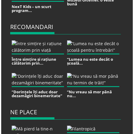
Muzeul Olteniei: o veste
bună
NexT Kids – un scurt
program...
RECOMANDARI
Între simțire și rațiune
“Lumea nu este decât o
călătorim prin...
școală...
“Dorințele îți aduc doar
“Nu vreau să mor până
dezamăgiri binemeritate”
nu...
NE PLACE