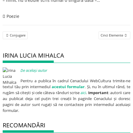
– nimic nu trebuie scris numai o singură dată –…
Poezie
Post
Conjugare
Cinci Elemente
navigation
IRINA LUCIA MIHALCA
De același autor
Pentru a publica în cadrul Cenaclului WebCultura trimite-ne
textul tău prin intermediul
acestui formular
. Și, nu în ultimul rând, te
rugăm să citești și cele câteva rânduri scrise
aici
.
Important
: autorii care
au publicat deja cel puțin trei creații în paginile Cenaclului și doresc
pagini de autor sunt rugați să ne contacteze prin intermediul aceluiași
formular.
RECOMANDĂRI