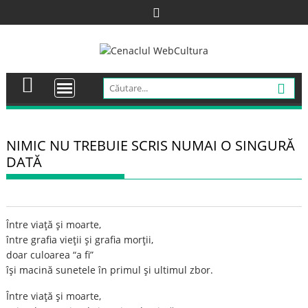
Skip
to
content
NIMIC NU TREBUIE SCRIS NUMAI O SINGURĂ
DATĂ
Între viaţă şi moarte,
între grafia vieţii şi grafia morţii,
doar culoarea “a fi”
îşi macină sunetele în primul şi ultimul zbor.
Între viaţă şi moarte,