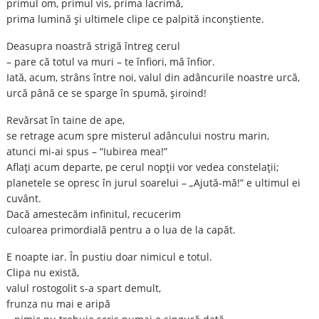
primul om, primul vis, prima lacrimă,
prima lumină şi ultimele clipe ce palpită inconştiente.
Deasupra noastră strigă întreg cerul
– pare că totul va muri – te înfiori, mă înfior.
Iată, acum, strâns între noi, valul din adâncurile noastre urcă,
urcă până ce se sparge în spumă, şiroind!
Revărsat în taine de ape,
se retrage acum spre misterul adâncului nostru marin,
atunci mi-ai spus – “Iubirea mea!”
Aflaţi acum departe, pe cerul nopţii vor vedea constelaţii;
planetele se opresc în jurul soarelui – „Ajută-mă!” e ultimul ei
cuvânt.
Dacă amestecăm infinitul, recucerim
culoarea primordială pentru a o lua de la capăt.
E noapte iar. În pustiu doar nimicul e totul.
Clipa nu există,
valul rostogolit s-a spart demult,
frunza nu mai e aripă