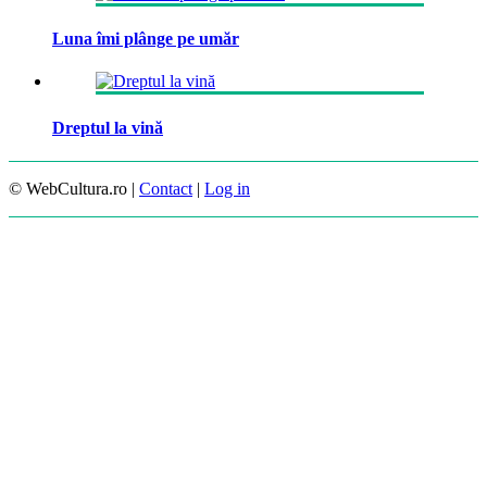
Luna îmi plânge pe umăr
Dreptul la vină
© WebCultura.ro |
Contact
|
Log in