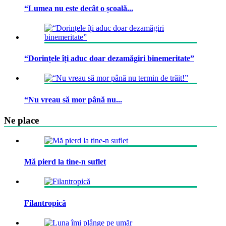
“Lumea nu este decât o școală...
“Dorințele îți aduc doar dezamăgiri binemeritate”
“Nu vreau să mor până nu...
Ne place
Mă pierd la tine-n suflet
Filantropică