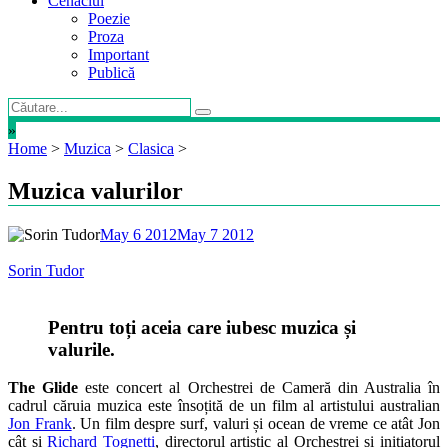
Cenaclul
Poezie
Proza
Important
Publică
»
Home
>
Muzica
>
Clasica
>
Muzica valurilor
May 6 2012
May 7 2012
Sorin Tudor
Pentru toți aceia care iubesc muzica și
valurile.
The Glide
este concert al Orchestrei de Cameră din Australia în
cadrul căruia muzica este însoțită de un film al artistului australian
Jon Frank
. Un film despre surf, valuri și ocean de vreme ce atât Jon
cât și
Richard Tognetti
, directorul artistic al Orchestrei și inițiatorul