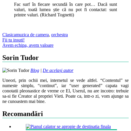
Fac surf în fiecare secundă în care pot… Dacă sunt
valuri, toată lumea știe că nu pot fi contactat: sunt
printre valuri. (Richard Tognetti)
Clasica
muzica de camera
,
orchestra
Post
Fii tu insuti!
Avem echipa, avem valoare
navigation
Sorin Tudor
Blog
|
De același autor
Uneori, prin ochii mei, internetul se vede altfel. “Contentul” se
numeste simplu, “continut”, iar “user generated” capata vagi
conotatii pleonastice de vreme ce El, Userul, nu are incotro: trebuie
sa-si fie Creator al propriei Vieti. Poate ca, intr-o zi, vom ajunge sa
ne cunoastem mai bine.
Recomandări