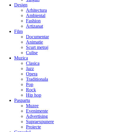
Design
Arhitectura
Ambiental
Fashion
Artizanat
Film
Documentar
Animatie
Scurt metraj
Culise
Muzica
Clasica
Jazz
Opera
Traditionala
Pop
Rock
Hip hop
Paspartu
Muzee
Evenimente
Advertising
Supraexpunere
Proiecte