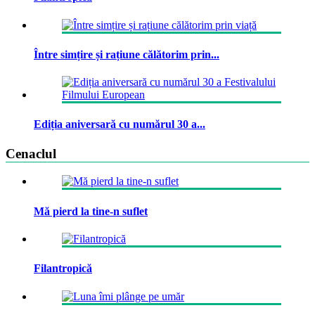
Între simțire și rațiune călătorim prin...
Ediția aniversară cu numărul 30 a...
Cenaclul
Mă pierd la tine-n suflet
Filantropică