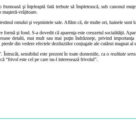
: o frumoasă şi înţeleaptă fată trebuie să împletească, sub canonul muţ
o maşteră-vrăjitoare.
 destinul omului şi veşmintele sale. Aflăm că, de multe ori, hainele sunt l
re formă şi fond. S-a dovedit că aparenţa este creuzetul socialităţii. Apar
eroase detalii, mai mult sau mai puţin îndrăzneţe, privind importanţ
 a pierde din vedere efectele deziluziilor conjugale ale cutărui magnat al
. Întrucât, sensibilul este prezent în toate domeniile, ca o
realitate sens
“frivol este cel pe care nu-l interesează frivolul”.