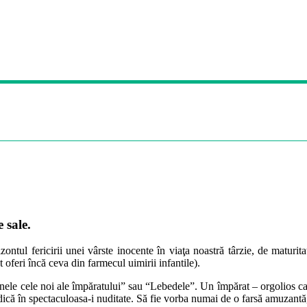
 sale.
zontul fericirii unei vârste inocente în viaţa noastră târzie, de maturita
 oferi încă ceva din farmecul uimirii infantile).
 cele noi ale împăratului” sau “Lebedele”. Un împărat – orgolios ca toţ
, adică în spectaculoasa-i nuditate. Să fie vorba numai de o farsă amuzantă