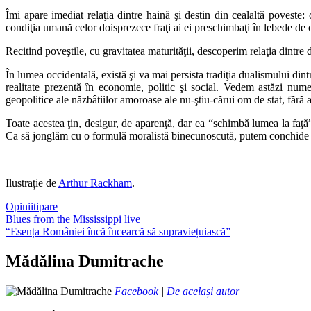
Îmi apare imediat relaţia dintre haină şi destin din cealaltă poveste
condiţia umană celor doisprezece fraţi ai ei preschimbaţi în lebede de 
Recitind poveştile, cu gravitatea maturităţii, descoperim relaţia dintre
În lumea occidentală, există şi va mai persista tradiţia dualismului dint
realitate prezentă în economie, politic şi social. Vedem astăzi num
geopolitice ale năzbâtiilor amoroase ale nu-ştiu-cărui om de stat, fără
Toate acestea ţin, desigur, de aparenţă, dar ea “schimbă lumea la faţă”
Ca să jonglăm cu o formulă moralistă binecunoscută, putem conchide că 
Ilustrație de
Arthur Rackham
.
Opinii
tipare
Post
Blues from the Mississippi live
“Esența României încă încearcă să supraviețuiască”
navigation
Mădălina Dumitrache
Facebook
|
De același autor