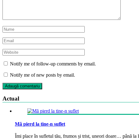
Notify me of follow-up comments by email.
Notify me of new posts by email.
Actual
Mă pierd la tine-n suflet
Îmi place în sufletul tău, frumos și trist, uneori doare… până la la