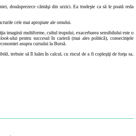
eniei, douăsprezece cămăşi din urzici. Ea trudeşte ca să le poată reda
ucrurile cele mai apropiate ale omului.
iţia imaginii multiforme, cultul trupului, exacerbarea sensibilului este o
a
look
-ului pentru succesul în carieră (mai ales politică), consecinţele
 economiei asupra cursului la Bursă.
ibilă
, trebuie să îl luăm în calcul, cu riscul de a fi copleşiţi de forţa sa.