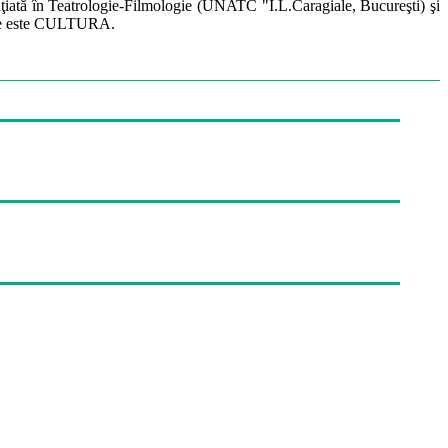
cenţiată în Teatrologie-Filmologie (UNATC "I.L.Caragiale, Bucureşti) şi
ţuire este CULTURA.