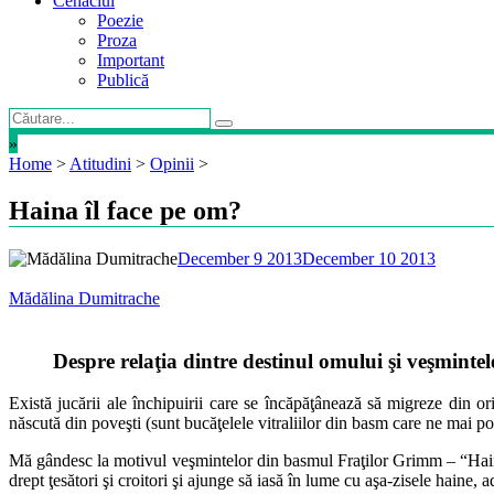
Cenaclul
Poezie
Proza
Important
Publică
»
Home
>
Atitudini
>
Opinii
>
Haina îl face pe om?
December 9 2013
December 10 2013
Mădălina Dumitrache
Despre relaţia dintre destinul omului şi veşmintele
Există jucării ale închipuirii care se încăpăţânează să migreze din ori
născută din poveşti (sunt bucăţelele vitraliilor din basm care ne mai pot
Mă gândesc la motivul veşmintelor din basmul Fraţilor Grimm – “Hainele
drept ţesători şi croitori şi ajunge să iasă în lume cu aşa-zisele haine