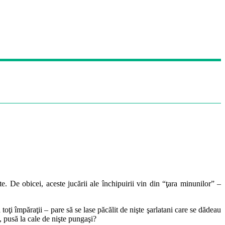
te. De obicei, aceste jucării ale închipuirii vin din “ţara minunilor” –
i împăraţii – pare să se lase păcălit de nişte şarlatani care se dădeau
, pusă la cale de nişte pungaşi?