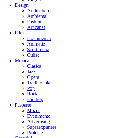
Design
Arhitectura
Ambiental
Fashion
Artizanat
Film
Documentar
Animatie
Scurt metraj
Culise
Muzica
Clasica
Jazz
Opera
Traditionala
Pop
Rock
Hip hop
Paspartu
Muzee
Evenimente
Advertising
Supraexpunere
Proiecte