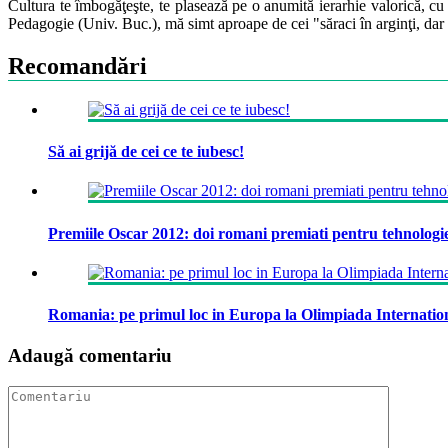
Cultura te îmbogăţeşte, te plasează pe o anumită ierarhie valorică, cu
Pedagogie (Univ. Buc.), mă simt aproape de cei "săraci în arginţi, dar
Recomandări
Să ai grijă de cei ce te iubesc!
Premiile Oscar 2012: doi romani premiati pentru tehnologi
Romania: pe primul loc in Europa la Olimpiada Internati
Adaugă comentariu