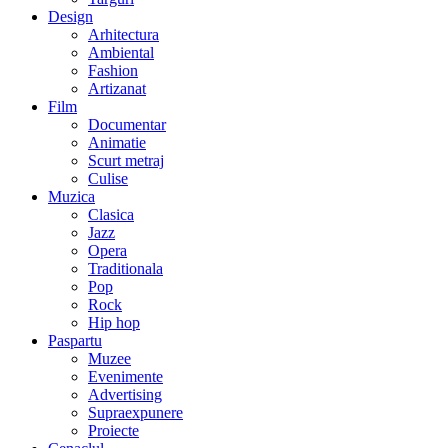
Design
Arhitectura
Ambiental
Fashion
Artizanat
Film
Documentar
Animatie
Scurt metraj
Culise
Muzica
Clasica
Jazz
Opera
Traditionala
Pop
Rock
Hip hop
Paspartu
Muzee
Evenimente
Advertising
Supraexpunere
Proiecte