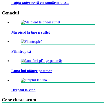
Ediția aniversară cu numărul 30 a...
Cenaclul
Mă pierd la tine-n suflet
Filantropică
Luna îmi plânge pe umăr
Dreptul la vină
Ce se citeste acum