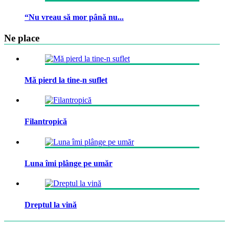
“Nu vreau să mor până nu...
Ne place
Mă pierd la tine-n suflet
Filantropică
Luna îmi plânge pe umăr
Dreptul la vină