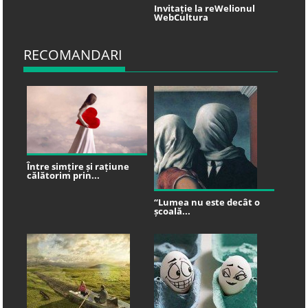
Invitație la reWelionul
WebCultura
RECOMANDARI
Între simțire și rațiune
călătorim prin...
“Lumea nu este decât o
școală...