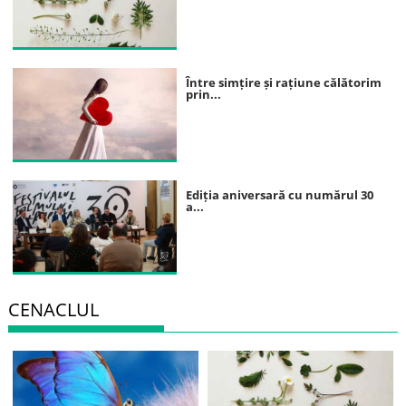
Între simțire și rațiune călătorim
prin...
Ediția aniversară cu numărul 30
a...
CENACLUL