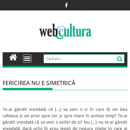
Skip
to
content
FERICIREA NU E SIMETRICĂ
Te-ai gândit vreodată că […] va veni o zi în care îți vei bea
cafeaua și vei privi spre cer și spre mare în același timp? Te-ai
gândit vreodată că va veni o astfel de zi? Nu […] nu te-ai gândit
vreodată, dacă ochii îți erau legați de negura zilelor în care ai