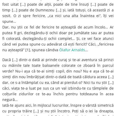
fost uitat […] poate de alții, poate de tine însuți […] poate de
timp […] poate de Dumnezeu […] și, iată totuși, că această zi a
sosit. O zi spre fericire, „ca nici una alta înaintea ei”, îți vei
spune…
Dar, nu știi ce fel de fericire te așteaptă de acum încolo… Ar
putea fi gri, dezlegându-ți ochii doar pe jumătate sau ar putea
fi colorată, dezlegându-ți ochii complet… Și, ce vei face atunci
când vei putea spune cu adevărat că ești fericit? Căci, „fericirea
nu așteaptă” [1], spunea cândva
Ólafur Arnalds
…
Dacă […] dintr-o dată ai prinde curaj și te-ai aventura să prinzi
cu mâinile tale toate baloanele colorate ce zboară în parcul
verde? Nu-i așa că te-ai simți copil, din nou? Nu e așa că te-ai
simți din nou îmbrățișat dintr-o dată de toată căldura aceea […]
dar, ce s-a întâmplat cu ea, când ai pierdut-o? Nici tu nu știi […]
căci, viața te-a luat pe sus ca un val izbindu-te cu tâmplele de
colțurile zidurilor ce te-au închis pentru totdeauna în acea
negură…
Iată-te ajuns aici, în mijlocul lucrurilor, înspre o vârstă simetrică
cu propria trăire […] și nu știi încotro. Poți să o iei la dreapta,