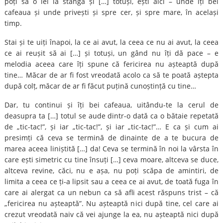
poți să o iei la stânga și […] totuși, ești aici – unde îți bei
cafeaua și unde privești și spre cer, și spre mare, în același
timp.
Stai și te uiți înapoi, la ce ai avut, la ceea ce nu ai avut, la ceea
ce ai reușit să ai […] și totuși, un gând nu îți dă pace – e
melodia aceea care îți spune că fericirea nu așteaptă după
tine… Măcar de ar fi fost vreodată acolo ca să te poată aștepta
după colț, măcar de ar fi făcut puțină cunoștință cu tine…
Dar, tu continui și îți bei cafeaua, uitându-te la cerul de
deasupra ta […] totul se aude dintr-o dată ca o bătaie repetată
de „tic-tac!”, și iar „tic-tac!”, și iar „tic-tac!”… E ca și cum ai
presimți că ceva se termină de dinainte de a te bucura de
marea aceea liniștită […] da! Ceva se termină în noi la vârsta în
care ești simetric cu tine însuți […] ceva moare, altceva se duce,
altceva revine, căci, nu e așa, nu poți scăpa de amintiri, de
limita a ceea ce ți-a lipsit sau a ceea ce ai avut, de toată fuga în
care ai alergat ca un nebun ca să afli acest răspuns trist – că
„fericirea nu așteaptă”. Nu așteaptă nici după tine, cel care ai
crezut vreodată naiv că vei ajunge la ea, nu așteaptă nici după