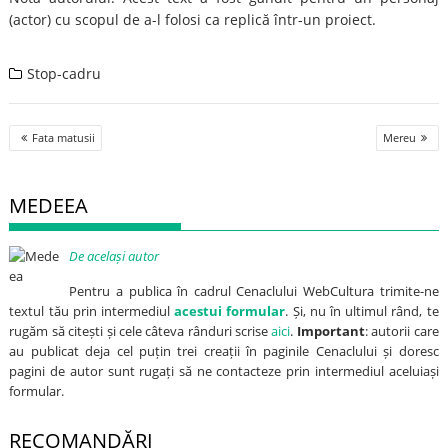
(actor) cu scopul de a-l folosi ca replică într-un proiect.
Stop-cadru
Post
Fata matusii
Mereu
navigation
MEDEEA
De același autor
Pentru a publica în cadrul Cenaclului WebCultura trimite-ne
textul tău prin intermediul
acestui formular
. Și, nu în ultimul rând, te
rugăm să citești și cele câteva rânduri scrise
aici
.
Important
: autorii care
au publicat deja cel puțin trei creații în paginile Cenaclului și doresc
pagini de autor sunt rugați să ne contacteze prin intermediul aceluiași
formular.
RECOMANDĂRI