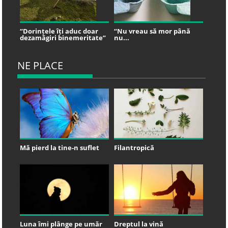
“Dorințele îți aduc doar
“Nu vreau să mor până
dezamăgiri binemeritate”
nu...
NE PLACE
Mă pierd la tine-n suflet
Filantropică
Luna îmi plânge pe umăr
Dreptul la vină