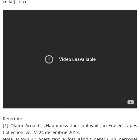
ceilalți, nici…
Referințe:
[1] Ólafur Arnalds, „Happiness does not wait”, în Erased Tapes
Collection, vol. V, 24 decembrie 2013.
Nota autorului: Acest text a fost gândit pentru un personaj