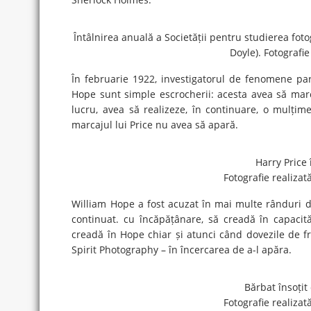
Întâlnirea anuală a Societății pentru studierea foto
Doyle). Fotografi
În februarie 1922, investigatorul de fenomene p
Hope sunt simple escrocherii: acesta avea să march
lucru, avea să realizeze, în continuare, o mulțime 
marcajul lui Price nu avea să apară.
Harry Price 
Fotografie realiza
William Hope a fost acuzat în mai multe rânduri de
continuat. cu încăpățânare, să creadă în capacit
creadă în Hope chiar și atunci când dovezile de fr
Spirit Photography – în încercarea de a-l apăra.
Bărbat însoțit 
Fotografie realiza