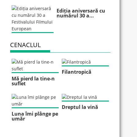
Ediția aniversară cu
numărul 30 a...
CENACLUL
Filantropică
Mă pierd la tine-n
suflet
Dreptul la vină
Luna îmi plânge pe
umăr