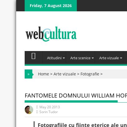
Skip
Friday, 7 August 2026
to
content
Atitudini
Arte scenice
Arte vizuale
»
Home
>
Arte vizuale
>
Fotografie
>
FANTOMELE DOMNULUI WILLIAM HO
May 20 2013
Sorin Tudor
Fotografiile cu ființe eterice ale un