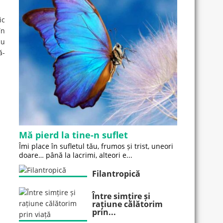
ic
în
cu
ă-
Mă pierd la tine-n suflet
Îmi place în sufletul tău, frumos și trist, uneori
doare… până la lacrimi, alteori e...
Filantropică
Între simțire și
rațiune călătorim
prin...