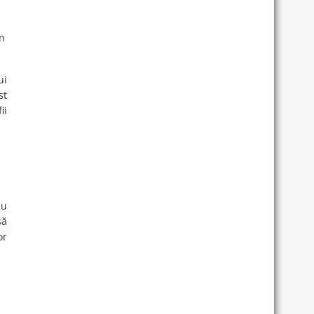
an
ui
st
ii
au
să
or