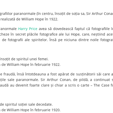
grafiilor paranormale (în centru, însoțit de soția sa, Sir Arthur Con
e realizată de William Hope în 1922.
aranormale
Harry Price
avea să dovedească faptul că fotografiile l
eze în secret plăcile fotografice ale lui Hope, care, neștiind ace
de fotografii ale spiritelor. Însă pe niciuna dintre noile fotograf
însoțit de spiritul unei femei.
tă de William Hope în februarie 1922.
 fraudă, însă întotdeauna a fost apărat de susținătorii săi care 
ățile sale paranormale. Sir Arthur Conan, de pildă, a continuat 
audă au devenit foarte clare și chiar a scris o carte – The Case f
de spiritul soției sale decedate.
tă de William Hope în februarie 1920.