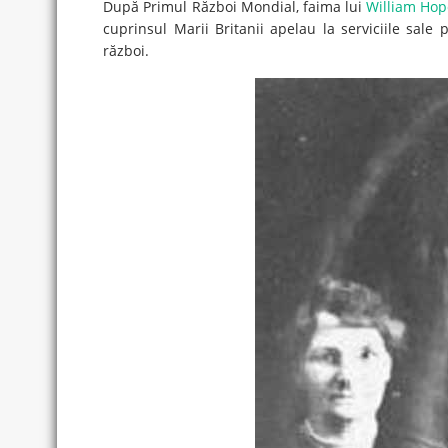
După Primul Război Mondial, faima lui
William Hop
cuprinsul Marii Britanii apelau la serviciile sal
război.