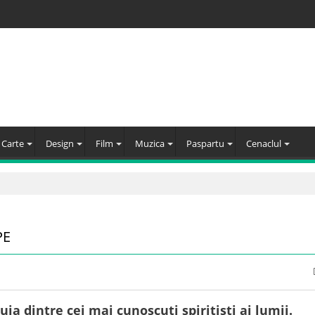
Carte
Design
Film
Muzica
Paspartu
Cenaclul
PE
uia dintre cei mai cunoscuți spiritiști ai lumii.