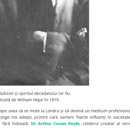
bson și spiritul decedatului lor fiu.
alizată de William Hope în 1919.
Hope avea să se mute la Londra și să devină un medium profesionis
știge noi adepți, printre care oameni foarte influenți în societat
, fără îndoială,
Sir Arthur Conan Doyle
, celebrul creator al seri