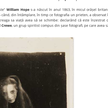
iste”
William Hope
s-a născut în anul 1863, în micul orășel britan
5 când, din întâmplare, în timp ce fotografia un prieten, a observat 
ntreaga sa viață avea să se schimbe: declarând că este înzestrat 
l Crewe
, un grup spiritist compus din șase fotografi, pe care avea s