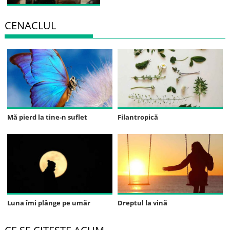
CENACLUL
Mă pierd la tine-n suflet
Filantropică
Luna îmi plânge pe umăr
Dreptul la vină