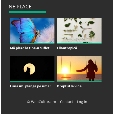
NE PLACE
Mă pierd la tine-n suflet
Filantropică
Luna îmi plânge pe umăr
Dreptul la vină
© WebCultura.ro |
Contact
|
Log in