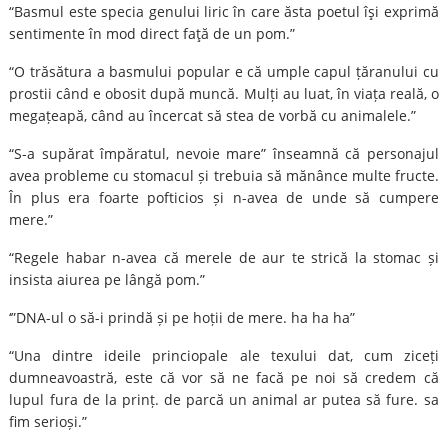
“Basmul este specia genului liric în care ăsta poetul îşi exprimă
sentimente în mod direct faţă de un pom.”
“O trăsătura a basmului popular e că umple capul țăranului cu
prostii când e obosit după muncă. Mulți au luat, în viața reală, o
megațeapă, când au încercat să stea de vorbă cu animalele.”
“S-a supărat împăratul, nevoie mare” înseamnă că personajul
avea probleme cu stomacul și trebuia să mănânce multe fructe.
În plus era foarte pofticios și n-avea de unde să cumpere
mere.”
“Regele habar n-avea că merele de aur te strică la stomac și
insista aiurea pe lângă pom.”
‘”DNA-ul o să-i prindă și pe hoții de mere. ha ha ha”
“Una dintre ideile princiopale ale texului dat, cum ziceți
dumneavoastră, este că vor să ne facă pe noi să credem că
lupul fura de la prinț. de parcă un animal ar putea să fure. sa
fim serioși.”