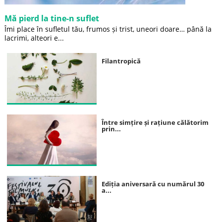
Mă pierd la tine-n suflet
Îmi place în sufletul tău, frumos și trist, uneori doare… până la
lacrimi, alteori e...
Filantropică
Între simțire și rațiune călătorim
prin...
Ediția aniversară cu numărul 30
a...