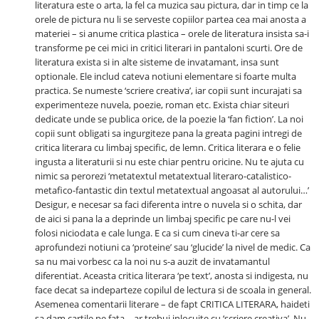
literatura este o arta, la fel ca muzica sau pictura, dar in timp ce la
orele de pictura nu li se serveste copiilor partea cea mai anosta a
materiei – si anume critica plastica – orele de literatura insista sa-i
transforme pe cei mici in critici literari in pantaloni scurti. Ore de
literatura exista si in alte sisteme de invatamant, insa sunt
optionale. Ele includ cateva notiuni elementare si foarte multa
practica. Se numeste ‘scriere creativa’, iar copii sunt incurajati sa
experimenteze nuvela, poezie, roman etc. Exista chiar siteuri
dedicate unde se publica orice, de la poezie la ‘fan fiction’. La noi
copii sunt obligati sa ingurgiteze pana la greata pagini intregi de
critica literara cu limbaj specific, de lemn. Critica literara e o felie
ingusta a literaturii si nu este chiar pentru oricine. Nu te ajuta cu
nimic sa perorezi ‘metatextul metatextual literaro-catalistico-
metafico-fantastic din textul metatextual angoasat al autorului…’
Desigur, e necesar sa faci diferenta intre o nuvela si o schita, dar
de aici si pana la a deprinde un limbaj specific pe care nu-l vei
folosi niciodata e cale lunga. E ca si cum cineva ti-ar cere sa
aprofundezi notiuni ca ‘proteine’ sau ‘glucide’ la nivel de medic. Ca
sa nu mai vorbesc ca la noi nu s-a auzit de invatamantul
diferentiat. Aceasta critica literara ‘pe text’, anosta si indigesta, nu
face decat sa indeparteze copilul de lectura si de scoala in general.
Asemenea comentarii literare – de fapt CRITICA LITERARA, haideti
sa dam cartile pe fata – ar trebui inlocuite cu ‘scriere creativa’. Nu