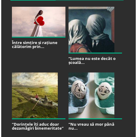
Între simțire și rațiune
călătorim prin...
“Lumea nu este decât o
școală...
“Dorințele îți aduc doar
“Nu vreau să mor până
dezamăgiri binemeritate”
nu...