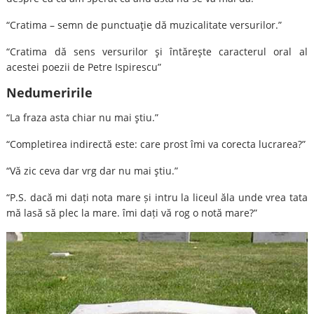
“Cratima – semn de punctuaţie dă muzicalitate versurilor.”
“Cratima dă sens versurilor şi întăreşte caracterul oral al
acestei poezii de Petre Ispirescu”
Nedumeririle
“La fraza asta chiar nu mai ştiu.”
“Completirea indirectă este: care prost îmi va corecta lucrarea?”
“Vă zic ceva dar vrg dar nu mai ştiu.”
“P.S. dacă mi dați nota mare și intru la liceul ăla unde vrea tata
mă lasă să plec la mare. îmi dați vă rog o notă mare?”