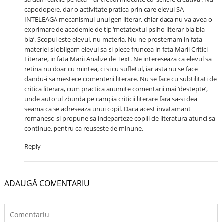
capodopere, dar o activitate pratica prin care elevul SA
INTELEAGA mecanismul unui gen literar, chiar daca nu va avea o
exprimare de academie de tip ‘metatextul psiho-literar bla bla
bla’. Scopul este elevul, nu materia. Nu ne prosternam in fata
materiei si obligam elevul sa-si plece fruncea in fata Marii Critici
Literare, in fata Marii Analize de Text. Ne intereseaza ca elevul sa
retina nu doar cu mintea, ci si cu sufletul, iar asta nu se face
dandu-i sa mestece comenterii literare. Nu se face cu subtilitati de
critica literara, cum practica anumite comentarii mai ‘destepte’,
unde autorul zburda pe campia criticii literare fara sa-si dea
seama ca se adreseaza unui copil. Daca acest invatamant
romanesc isi propune sa indeparteze copiii de literatura atunci sa
continue, pentru ca reuseste de minune.
Reply
ADAUGĂ COMENTARIU