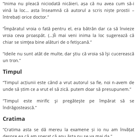
“Inima nu pleacă niciodată nicăieri, așa că nu avea cum să-i
vină la loc… asta înseamnă că autorul a scris niște prostii –
întrebați orice doctor.”
“Împăratul vroia o fată pentru el, era bătrân dar ca să învieze
vroia ceva proaspăt. (…)Îi mai veni inima la loc sugerează că
chiar se simţea bine alături de o fetişcană.”
“Ideile nu sunt atât de multe, dar ştiu că vroia să îşi cucerească
un tron.”
Timpul
“Timpul acțiunii este când a vrut autorul sa fie, noi n-avem de
unde să știm ce a vrut el să zică. putem doar să presupunem.”
“Timpul este mirific şi pregăteşte pe împărat să se
îndrăgostească.”
Cratima
“Cratima asta se dă mereu la examene și io nu am învățat
despre ea că am sperat că anu ăsta nu se va mai da.”