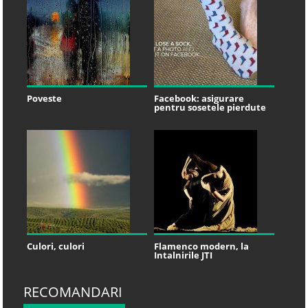
Poveste
Facebook: asigurare
pentru sosetele pierdute
Culori, culori
Flamenco modern, la
Intalnirile JTI
RECOMANDARI