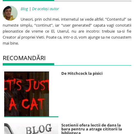
Blog
|
De același autor
Uneori, prin ochii mei, internetul se vede altfel. “Contentul” se
numeste simplu, “continut”, iar “user generated” capata vagi conotatii
pleonastice de vreme ce El, Userul, nu are incotro: trebuie sa-si fie
Creator al propriei Vieti. Poate ca, intr-o zi, vom ajunge sa ne cunoastem
mai bine.
RECOMANDĂRI
De Hitchcock la pisici
Scotienii ofera lectii de dans la
bara pentru a atrage cititorii la
biblioteca