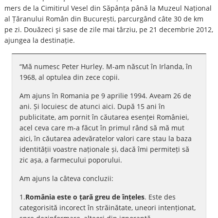
mers de la Cimitirul Vesel din Săpânța până la Muzeul Național
al Țăranului Român din București, parcurgând câte 30 de km
pe zi. Douăzeci şi sase de zile mai târziu, pe 21 decembrie 2012,
ajungea la destinație.
“Mă numesc Peter Hurley. M-am născut în Irlanda, în
1968, al optulea din zece copii.
Am ajuns în Romania pe 9 aprilie 1994. Aveam 26 de
ani. Și locuiesc de atunci aici. După 15 ani în
publicitate, am pornit în căutarea esenței României,
acel ceva care m-a făcut în primul rând să mă mut
aici, în căutarea adevăratelor valori care stau la baza
identității voastre naționale și, dacă îmi permiteți să
zic așa, a farmecului poporului.
Am ajuns la câteva concluzii:
1.
România este o țară greu de înțeles
. Este des
categorisită incorect în străinătate, uneori intenționat,