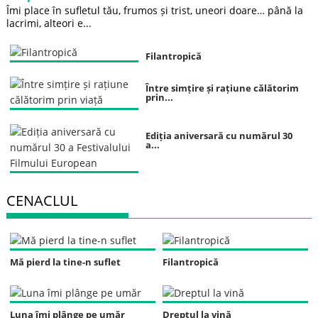
Îmi place în sufletul tău, frumos și trist, uneori doare… până la
lacrimi, alteori e...
Filantropică
Între simțire și rațiune călătorim
prin...
Ediția aniversară cu numărul 30
a...
CENACLUL
Mă pierd la tine-n suflet
Filantropică
Luna îmi plânge pe umăr
Dreptul la vină