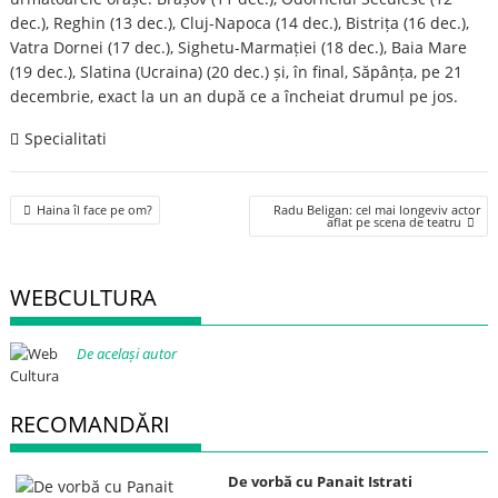
dec.), Reghin (13 dec.), Cluj-Napoca (14 dec.), Bistrița (16 dec.),
Vatra Dornei (17 dec.), Sighetu-Marmației (18 dec.), Baia Mare
(19 dec.), Slatina (Ucraina) (20 dec.) și, în final, Săpânța, pe 21
decembrie, exact la un an după ce a încheiat drumul pe jos.
Specialitati
Post
Haina îl face pe om?
Radu Beligan: cel mai longeviv actor
navigation
aflat pe scena de teatru
WEBCULTURA
De același autor
RECOMANDĂRI
De vorbă cu Panait Istrati