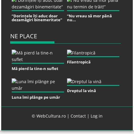
“Dorințele îți aduc doar
“Nu vreau să mor până
dezamăgiri binemeritate”
nu...
NE PLACE
Filantropică
Mă pierd la tine-n suflet
Dreptul la vină
Luna îmi plânge pe umăr
© WebCultura.ro |
Contact
|
Log in