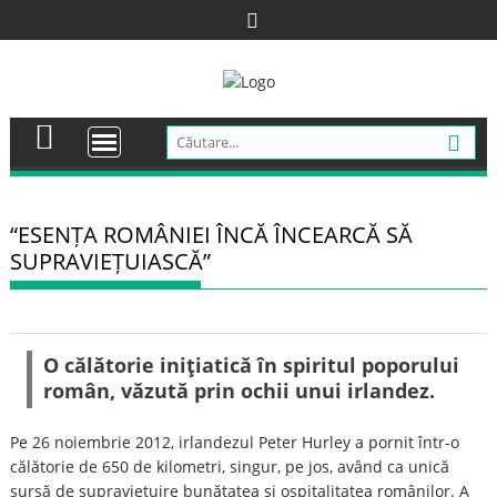
Skip
to
content
“ESENȚA ROMÂNIEI ÎNCĂ ÎNCEARCĂ SĂ
SUPRAVIEȚUIASCĂ”
O călătorie iniţiatică în spiritul poporului
român, văzută prin ochii unui irlandez.
Pe 26 noiembrie 2012, irlandezul Peter Hurley a pornit într-o
călătorie de 650 de kilometri, singur, pe jos, având ca unică
sursă de supravieţuire bunătatea și ospitalitatea românilor. A