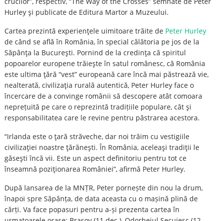
crucilor”, respectiv, “The Way of the Crosses” semnate de Peter
Hurley şi publicate de Editura Martor a Muzeului.
Cartea prezintă experienţele uimitoare trăite de
Peter Hurley
de când se află în România, în special călătoria pe jos de la
Săpânţa la Bucureşti. Pornind de la credinţa că spiritul
popoarelor europene trăieşte în satul românesc, că România
este ultima ţără “vest” europeană care încă mai păstrează vie,
nealterată, civilizaţia rurală autentică, Peter Hurley face o
încercare de a convinge românii să descopere atât comoara
neprețuită pe care o reprezintă tradițiile populare, cât şi
responsabilitatea care le revine pentru păstrarea acestora.
“Irlanda este o ţară străveche, dar noi trăim cu vestigiile
civilizaţiei noastre ţărăneşti. În România, aceleaşi tradiţii le
găseşti încă vii. Este un aspect definitoriu pentru tot ce
înseamnă poziţionarea României”, afirmă Peter Hurley.
După lansarea de la MNȚR, Peter pornește din nou la drum,
înapoi spre Săpânța, de data aceasta cu o mașină plină de
cărți. Va face popasuri pentru a-și prezenta cartea în
urmatoarele orașe: Brașov (11 dec.), Odorheiul Secuiesc (12