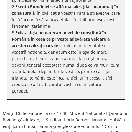
spre dezinformare, alteori din ignoranță.
2.
Esența României se află mai ales (dar nu numai) în
zona rurală
, în civilizația voastră rurala străveche, care
încă încearcă să supraviețuiască. Unii numesc acest
fenomen “țărănime”.
3.
Exista deja un oarecare nivel de conștiință în
România în ceea ce privește adevărata valoare a
acestei civilizații rurale
și rolul ei în identitatea
voastră națională, dar acum este în așa de mare
pericol, încât mi-e teamă că această conștiință va
deveni general acceptată numai după ce va muri, cum
s-a întâmplat deja în țările vestice, printre care și
Irlanda. România este înca “altfel” și în acest “altfel”
cred că se află adevăratul vostru rol în viitorul
Europei.”
Marţi, 10 decembrie, la ora 17.30, Muzeul Naţional al Ţăranului
Român găzduieşte, la Studioul Horia Bernea, lansarea dublă a
ediţiilor în limba română şi engleză ale volumului “Drumul