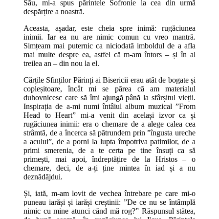
Său, mi-a spus părintele Sofronie la cea din urmă
despărțire a noastră.
Aceasta, așadar, este cheia spre inimă: rugăciunea
inimii. Iar ea nu are nimic comun cu vreo mantră.
Simțeam mai puternic ca niciodată imboldul de a afla
mai multe despre ea, astfel că m-am întors – și în al
treilea an – din nou la el.
Cărțile Sfinților Părinți ai Bisericii erau atât de bogate și
copleșitoare, încât mi se părea că am materialul
duhovnicesc care să îmi ajungă până la sfârșitul vieții.
Inspirația de a-mi numi întâiul album muzical ”From
Head to Heart” mi-a venit din același izvor ca și
rugăciunea inimii: era o chemare de a alege calea cea
strâmtă, de a încerca să pătrundem prin ”îngusta ureche
a acului”, de a porni la lupta împotriva patimilor, de a
primi smerenia, de a te certa pe tine însuți ca să
primești, mai apoi, îndreptățire de la Hristos – o
chemare, deci, de a-ți ține mintea în iad și a nu
deznădăjdui.
Și, iată, m-am lovit de vechea întrebare pe care mi-o
puneau iarăși și iarăși creștinii: ”De ce nu se întâmplă
nimic cu mine atunci când mă rog?” Răspunsul stătea,