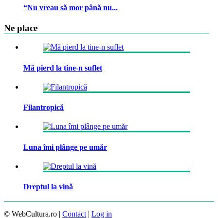
“Nu vreau să mor până nu...
Ne place
Mă pierd la tine-n suflet
Filantropică
Luna îmi plânge pe umăr
Dreptul la vină
© WebCultura.ro |
Contact
|
Log in