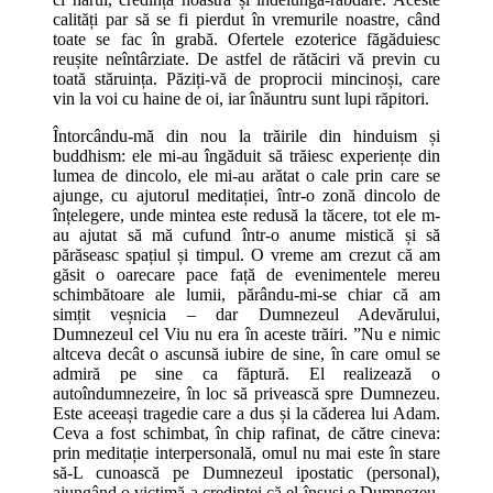
calități par să se fi pierdut în vremurile noastre, când
toate se fac în grabă. Ofertele ezoterice făgăduiesc
reușite neîntârziate. De astfel de rătăciri vă previn cu
toată stăruința. Păziți-vă de proprocii mincinoși, care
vin la voi cu haine de oi, iar înăuntru sunt lupi răpitori.
Întorcându-mă din nou la trăirile din hinduism și
buddhism: ele mi-au îngăduit să trăiesc experiențe din
lumea de dincolo, ele mi-au arătat o cale prin care se
ajunge, cu ajutorul meditației, într-o zonă dincolo de
înțelegere, unde mintea este redusă la tăcere, tot ele m-
au ajutat să mă cufund într-o anume mistică și să
părăseasc spațiul și timpul. O vreme am crezut că am
găsit o oarecare pace față de evenimentele mereu
schimbătoare ale lumii, părându-mi-se chiar că am
simțit veșnicia – dar Dumnezeul Adevărului,
Dumnezeul cel Viu nu era în aceste trăiri. ”Nu e nimic
altceva decât o ascunsă iubire de sine, în care omul se
admiră pe sine ca făptură. El realizează o
autoîndumnezeire, în loc să privească spre Dumnezeu.
Este aceeași tragedie care a dus și la căderea lui Adam.
Ceva a fost schimbat, în chip rafinat, de către cineva:
prin meditație interpersonală, omul nu mai este în stare
să-L cunoască pe Dumnezeul ipostatic (personal),
ajungând o victimă a credinței că el însuși e Dumnezeu.