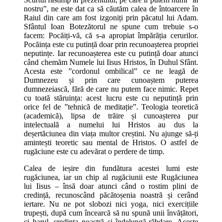
nostru”, ne este dat ca să căutăm calea de întoarcere în
Raiul din care am fost izgoniți prin păcatul lui Adam.
Sfântul Ioan Botezătorul ne spune cum trebuie s-o
facem: Pocăiți-vă, că s-a apropiat împărăția cerurilor.
Pocăința este cu putință doar prin recunoașterea propriei
neputințe. Iar recunoașterea este cu putință doar atunci
când chemăm Numele lui Iisus Hristos, în Duhul Sfânt.
Acesta este ”cordonul ombilical” ce ne leagă de
Dumnezeu și prin care cunoaștem puterea
dumnezeiască, fără de care nu putem face nimic. Repet
cu toată stăruința: acest lucru este cu neputință prin
orice fel de ”tehnică de meditație”. Teologia teoretică
(academică), lipsa de trăire și cunoașterea pur
intelectuală a numelui lui Hristos au dus la
deșertăciunea din viața multor creștini. Nu ajunge să-ți
amintești teoretic sau mental de Hristos. O astfel de
rugăciune este cu adevărat o perdere de timp.
Calea de ieșire din fundătura acestei lumi este
rugăciunea, iar un chip al rugăciunii este Rugăciunea
lui Iisus – însă doar atunci când o rostim plini de
credință, recunoscând păcătoșenia noastră și cerând
iertare. Nu ne pot slobozi nici yoga, nici exercițiile
trupești, după cum încearcă să nu spună unii învățători,
ci harul, credința noastră și îndelungă-răbdare. Aceste