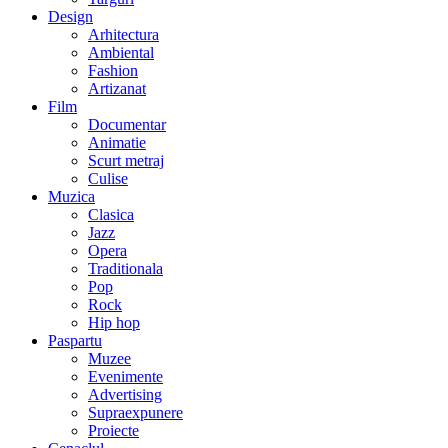
Design
Arhitectura
Ambiental
Fashion
Artizanat
Film
Documentar
Animatie
Scurt metraj
Culise
Muzica
Clasica
Jazz
Opera
Traditionala
Pop
Rock
Hip hop
Paspartu
Muzee
Evenimente
Advertising
Supraexpunere
Proiecte