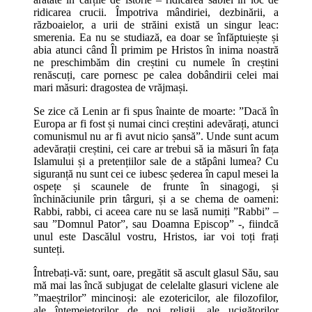
ridicarea crucii. Împotriva mândiriei, dezbinării, a
războaielor, a urii de străini există un singur leac:
smerenia. Ea nu se studiază, ea doar se înfăptuiește și
abia atunci când Îl primim pe Hristos în inima noastră
ne preschimbăm din creștini cu numele în creștini
renăscuți, care pornesc pe calea dobândirii celei mai
mari măsuri: dragostea de vrăjmași.
Se zice că Lenin ar fi spus înainte de moarte: ”Dacă în
Europa ar fi fost și numai cinci creștini adevărați, atunci
comunismul nu ar fi avut nicio șansă”. Unde sunt acum
adevărații creștini, cei care ar trebui să ia măsuri în fața
Islamului și a pretențiilor sale de a stăpâni lumea? Cu
siguranță nu sunt cei ce iubesc șederea în capul mesei la
ospețe și scaunele de frunte în sinagogi, și
închinăciunile prin târguri, și a se chema de oameni:
Rabbi, rabbi, ci aceea care nu se lasă numiți ”Rabbi” –
sau ”Domnul Pator”, sau Doamna Episcop” -, fiindcă
unul este Dascălul vostru, Hristos, iar voi toți frați
sunteți.
Întrebați-vă: sunt, oare, pregătit să ascult glasul Său, sau
mă mai las încă subjugat de celelalte glasuri viclene ale
”maeștrilor” mincinoși: ale ezotericilor, ale filozofilor,
ale întemeietorilor de noi religii, ale ucigătorilor