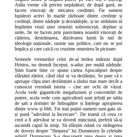
Atâta vreme cât privim nepăsători, de după gard, ne
facem vinovați de stricarea credinței. Fie suntem
luptărori activi în marile războaie dintre credințe și
credință, dintre nădejde și deznădejde, și ne străduim să
împlinim visul unei omeniri sobornicești, depline și
unite, fie ne facem prin pasivitatea noastră vinovați de
căderea, destrămarea, dizolvarea lumii în mii de
ideologii naționale, rasiste sau politice, care nu se pot
împăca și care calcă cu cruzime omenirea în picioare.
Semnele vremurilor celui de-al treilea mileniu după
Hristos, nu demult început, n-aduc pre multă nădejde.
Știm foarte bine ce spune cartea Apocalipsei despre
sfârșitul zilelor, când răul se va dezlănțui. Se pare că e
aproape clipa unei dezlănțuiri a răului mai mare decât a
cunoscut vreodată istoria – cine are ochi de văzut.
Acela vede giganticele megafuziuni și concentrări de
putere, acela vede cum agricultorii sunt jefuiți pe tabla
de șah a dorinței de îmbogățire și înțelege apropierea
dintre www și 666. Tot mai puțini oameni sunt gata să-
și pună ”adevărul la încercare”. De teamă că ceea ce
cred a fi adevărat se va dovedi minciună, preferă să-și
ascundă capul în nisip. Să sfârșim odată cu strângerea
de dovezi despre ”ființarea” lui Dumnezeu în celelalte
religii! Dumnezeu S-a descoperit prea desea și prea