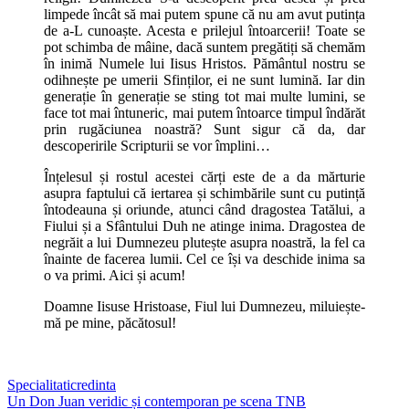
limpede încât să mai putem spune că nu am avut putința
de a-L cunoaște. Acesta e prilejul întoarcerii! Toate se
pot schimba de mâine, dacă suntem pregătiți să chemăm
în inimă Numele lui Iisus Hristos. Pământul nostru se
odihnește pe umerii Sfinților, ei ne sunt lumină. Iar din
generație în generație se sting tot mai multe lumini, se
face tot mai întuneric, mai putem întoarce timpul îndărăt
prin rugăciunea noastră? Sunt sigur că da, dar
descoperirile Scripturii se vor împlini…
Înțelesul și rostul acestei cărți este de a da mărturie
asupra faptului că iertarea și schimbările sunt cu putință
întodeauna și oriunde, atunci când dragostea Tatălui, a
Fiului și a Sfântului Duh ne atinge inima. Dragostea de
negrăit a lui Dumnezeu plutește asupra noastră, la fel ca
înainte de facerea lumii. Cel ce își va deschide inima sa
o va primi. Aici și acum!
Doamne Iisuse Hristoase, Fiul lui Dumnezeu, miluiește-
mă pe mine, păcătosul!
Specialitati
credinta
Post
Un Don Juan veridic și contemporan pe scena TNB