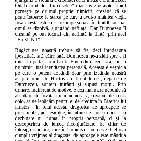
Odată orbit de ”frumusețile” mai sus zugrăvite, omul
pornește pe drumul propriei nimiciri, crezând că se
poate întoarce la starea pe care a avut-o înaintea vieții.
Însă acesta este o stare impersonală în buddhism, iar
omul se dizolvă, ajungând neființă. Dar Dumnezeu îl
cheamă pe om tocmai din neființă la ființă, prin acel
”Eu SUNT”.
Rugăciunea noastră trebuie să fie, deci întodeauna
ipostatică, față către față. Dumnezeu ne-a zidit spre a fi
din nou părtași prin har la Ființa dumnezeiască, fără a
ne nimici însă identitatea personală. Aceasta e veșnicia
pe care o putem dobândi doar prin izbânda noastră
asupra lumii. În Hristos am biruit lumea; departe de
Dumnezeu, suntem înfrânți și supuși morții. Prin
urmare, indiferent de motive, e cea mai mare nebunie să
ascultăm de învățătorii mincinoși și, șovăind de colo-
colo, să ne lepădăm pentru ei de credința în Biserica lui
Hristos. ”În felul acesta, dragostea de aproapele se
preschimbă, pe nesimțite, în iubire de sine și duce la o
dezbinare nu numai în propria persoană, ci și la
descoperirea de lumea înconjurătoare, ba chiar de
întreaga omenire, care în Dumnezeu una este. Cel mai
cumplit vrăjmaș al dragostei de aproapele este mândria
noastră, în care se ascunde o putere uriașă”. Strădania