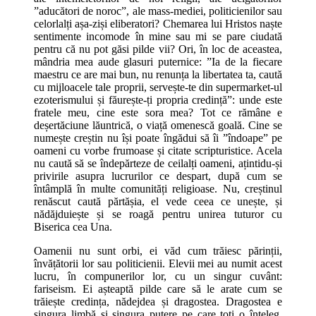
”aducători de noroc”, ale mass-mediei, politicienilor sau
celorlalți așa-ziși eliberatori? Chemarea lui Hristos naște
sentimente incomode în mine sau mi se pare ciudată
pentru că nu pot găsi pilde vii? Ori, în loc de aceastea,
mândria mea aude glasuri puternice: ”Ia de la fiecare
maestru ce are mai bun, nu renunța la libertatea ta, caută
cu mijloacele tale proprii, servește-te din supermarket-ul
ezoterismului și făurește-ți propria credință”: unde este
fratele meu, cine este sora mea? Tot ce rămâne e
deșertăciune lăuntrică, o viață omenescă goală. Cine se
numește creștin nu își poate îngădui să îi ”îndoape” pe
oameni cu vorbe frumoase și citate scripturistice. Acela
nu caută să se îndepărteze de ceilalți oameni, ațintidu-și
privirile asupra lucrurilor ce despart, după cum se
întâmplă în multe comunități religioase. Nu, creștinul
renăscut caută părtășia, el vede ceea ce unește, și
nădăjduiește și se roagă pentru unirea tuturor cu
Biserica cea Una.
Oamenii nu sunt orbi, ei văd cum trăiesc părinții,
învățătorii lor sau politicienii. Elevii mei au numit acest
lucru, în compunerilor lor, cu un singur cuvânt:
fariseism. Ei așteaptă pilde care să le arate cum se
trăiește credința, nădejdea și dragostea. Dragostea e
singura limbă și singura putere pe care toți o înțeleg.