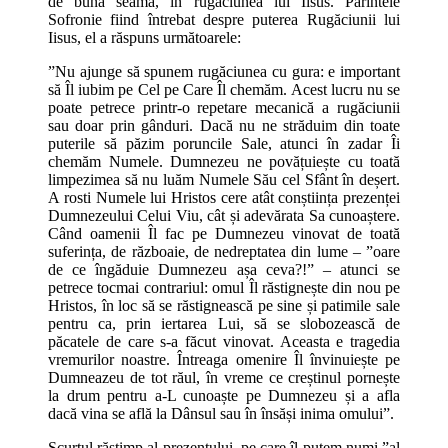
de bună seamă, în rugăciunea lui Iisus. Părintele
Sofronie fiind întrebat despre puterea Rugăciunii lui
Iisus, el a răspuns următoarele:
”Nu ajunge să spunem rugăciunea cu gura: e important
să Îl iubim pe Cel pe Care Îl chemăm. Acest lucru nu se
poate petrece printr-o repetare mecanică a rugăciunii
sau doar prin gânduri. Dacă nu ne străduim din toate
puterile să păzim poruncile Sale, atunci în zadar Îi
chemăm Numele. Dumnezeu ne povățuiește cu toată
limpezimea să nu luăm Numele Său cel Sfânt în deșert.
A rosti Numele lui Hristos cere atât conștiința prezenței
Dumnezeului Celui Viu, cât și adevărata Sa cunoaștere.
Când oamenii Îl fac pe Dumnezeu vinovat de toată
suferința, de războaie, de nedreptatea din lume – ”oare
de ce îngăduie Dumnezeu așa ceva?!” – atunci se
petrece tocmai contrariul: omul Îl răstignește din nou pe
Hristos, în loc să se răstignească pe sine și patimile sale
pentru ca, prin iertarea Lui, să se slobozească de
păcatele de care s-a făcut vinovat. Aceasta e tragedia
vremurilor noastre. Întreaga omenire Îl învinuiește pe
Dumneazeu de tot răul, în vreme ce creștinul pornește
la drum pentru a-L cunoaște pe Dumnezeu și a afla
dacă vina se află la Dânsul sau în însăși inima omului”.
Scurtul răstimp al prezentului, pe care îl putem numi ”al