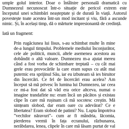
umple golul interior. Doar o întâlnire personală dramatică cu
Dumnezeul necunoscut într-o situație de pericol extrem este
începutul unei schimbări neașteptate și de durată în viață. Autorul
povestește toate acestea într-un mod incitant și viu, fără a ascunde
nimic. Și, în același timp, dă o mărturie impresionantă de credință.
Iată un fragment:
Prin rugăciunea lui Iisus, s-au schimbat multe în mine
de-a lungul timpului. Problemele mediului înconjurător,
cele ale politicii, muncii, altele asemenea acestora au
dobândit o altă valoare. Dumnezeu m-a ajutat mereu
când a fost vorba de schimbare treptată – cu cât mai
grele erau provocările la care eram supus cu atât mai
puternic era sprijinul Său, iar eu izbuteam să ies biruitor
din încercări. Ce fel de încercări erau acelea? Am
început să mă privesc în lumina lui Dumnezeu, iar ceea
ce mi-a fost dat să văd era orice altceva, numai o
imagine trandafirie nu: eram încă un păcătos și existau
clipe în care mă rușinam că mă socotesc creștin. Mă
simțeam slobod, dar eram oare cu adevărat? Ce e
libertatea? Eram slobod de patimi? Nu. Lupta împotriva
”vechilor năravuri”- cum ar fi mândria, lăcomia,
pierderea vremii în fața ecranului, răzbunarea,
nerăbdarea, lenea, clipele în care mă lăsam purtat de val