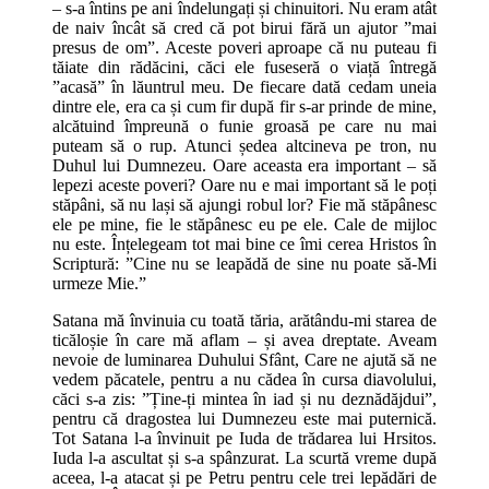
– s-a întins pe ani îndelungați și chinuitori. Nu eram atât
de naiv încât să cred că pot birui fără un ajutor ”mai
presus de om”. Aceste poveri aproape că nu puteau fi
tăiate din rădăcini, căci ele fuseseră o viață întregă
”acasă” în lăuntrul meu. De fiecare dată cedam uneia
dintre ele, era ca și cum fir după fir s-ar prinde de mine,
alcătuind împreună o funie groasă pe care nu mai
puteam să o rup. Atunci ședea altcineva pe tron, nu
Duhul lui Dumnezeu. Oare aceasta era important – să
lepezi aceste poveri? Oare nu e mai important să le poți
stăpâni, să nu lași să ajungi robul lor? Fie mă stăpânesc
ele pe mine, fie le stăpânesc eu pe ele. Cale de mijloc
nu este. Înțelegeam tot mai bine ce îmi cerea Hristos în
Scriptură: ”Cine nu se leapădă de sine nu poate să-Mi
urmeze Mie.”
Satana mă învinuia cu toată tăria, arătându-mi starea de
ticăloșie în care mă aflam – și avea dreptate. Aveam
nevoie de luminarea Duhului Sfânt, Care ne ajută să ne
vedem păcatele, pentru a nu cădea în cursa diavolului,
căci s-a zis: ”Ține-ți mintea în iad și nu deznădăjdui”,
pentru că dragostea lui Dumnezeu este mai puternică.
Tot Satana l-a învinuit pe Iuda de trădarea lui Hrsitos.
Iuda l-a ascultat și s-a spânzurat. La scurtă vreme după
aceea, l-a atacat și pe Petru pentru cele trei lepădări de