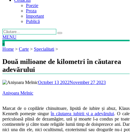
Cenaclul
Poezie
Proza
Important
Publică
MENU
»
Home
>
Carte
>
Specialitati
>
Două milioane de kilometri în căutarea
adevărului
October 13 2022
November 27 2023
Anișoara Melnic
Marcat de o copilărie chinuitoare, lipsită de iubire și abuz, Klaus
Kenneth pornește singur
în căutarea iubirii și a adevărului
. O cale
periculoasă plină de dezamăgire, ură și moarte l-a condus pe toate
continentele și către toate religiile lumii timp de doisprezece ani. Dar
nici una din ele, nici ocultismul, ezoterismul sau drogurile nu-i pot