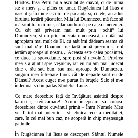
Hristos. Însă Petru nu a ascultat de diavol, ci de inima
sa: a mers și a plâns cu amar. Rugăciunea lui Iisus a
născut și în mine lacrimi de pocăință și, cu ele, au adus
biruința iertării păcatelor. Mila lui Dumnezeu mă face să
mă simt tot mai mic, călăuzindu-mă pe calea smereniei.
Cu cât mă priveam mai mult prin ”ochii” lui
Dumnezeu, și nu prin judecata omenească, cu atât mă
apropiam mai mult de El, cu atât îmi dădeam seama că
sunt mai rău: Doamne, ne iartă nouă precum și noi
iertăm aproapelui nostru… Aceasta este calea pocăinței,
ce duce la spovedanie, spre post și nevoință. Privirea
mea s-a ațintit spre veșnicie, iar eu nu am mai judecat
cine e rău sau bun, sau mai aproape de Dumnezeu,
singura mea întrebare fiind: cât de departe sunt eu de
Dânsul? Acest cuget m-a purtat în brațele Sale și m-a
îndemnat să fiu părtaș Sfintelor Taine.
Ce mare deosebire față de învățătura asiatică despre
karma și reîncarnare! Acum începeam să cunosc
deosebirea dintre cuvântul primit – Întru Numele Meu
vei fi tot mai puternic – și tehnica rece a meditației,
care, în cel mai bun caz, ne acoperă în chip meșteșugit
patimile.
În Rugăciunea lui Iisus se descoperă Sfântul Numele