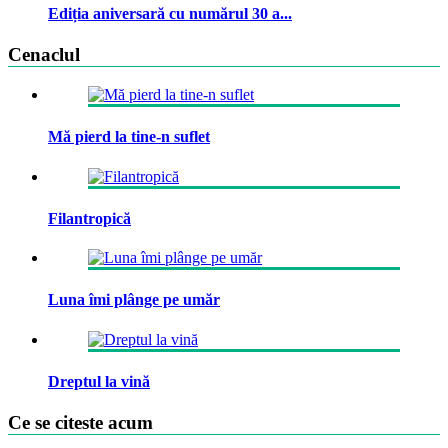
Ediția aniversară cu numărul 30 a...
Cenaclul
Mă pierd la tine-n suflet
Filantropică
Luna îmi plânge pe umăr
Dreptul la vină
Ce se citeste acum