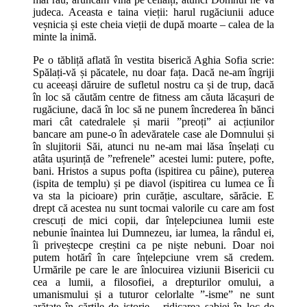
judeca. Aceasta e taina vieții: harul rugăciunii aduce
veșnicia și este cheia vieții de după moarte – calea de la
minte la inimă.
Pe o tăbliță aflată în vestita biserică Aghia Sofia scrie:
Spălați-vă și păcatele, nu doar fața. Dacă ne-am îngriji
cu aceeași dăruire de sufletul nostru ca și de trup, dacă
în loc să căutăm centre de fitness am căuta lăcașuri de
rugăciune, dacă în loc să ne punem încrederea în bănci
mari cât catedralele și marii ”preoți” ai acțiunilor
bancare am pune-o în adevăratele case ale Domnului și
în slujitorii Săi, atunci nu ne-am mai lăsa înșelați cu
atâta ușurință de ”refrenele” acestei lumi: putere, pofte,
bani. Hristos a supus pofta (ispitirea cu pâine), puterea
(ispita de templu) și pe diavol (ispitirea cu lumea ce Îi
va sta la picioare) prin curăție, ascultare, sărăcie. E
drept că acestea nu sunt tocmai valorile cu care am fost
crescuți de mici copii, dar înțelepciunea lumii este
nebunie înaintea lui Dumnezeu, iar lumea, la rândul ei,
îi priveștecpe creștini ca pe niște nebuni. Doar noi
putem hotărî în care înțelepciune vrem să credem.
Urmările pe care le are înlocuirea viziunii Bisericii cu
cea a lumii, a filosofiei, a drepturilor omului, a
umanismului și a tuturor celorlalte ”-isme” ne sunt
arătate în cărțile de istorie – ridicarea sabiei în loc de