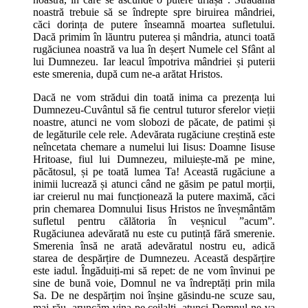
noastră trebuie să se îndrepte spre biruirea mândriei,
căci dorința de putere înseamnă moartea sufletului.
Dacă primim în lăuntru puterea și mândria, atunci toată
rugăciunea noastră va lua în deșert Numele cel Sfânt al
lui Dumnezeu. Iar leacul împotriva mândriei și puterii
este smerenia, după cum ne-a arătat Hristos.
Dacă ne vom strădui din toată inima ca prezența lui
Dumnezeu-Cuvântul să fie centrul tuturor sferelor vieții
noastre, atunci ne vom slobozi de păcate, de patimi și
de legăturile cele rele. Adevărata rugăciune creștină este
neîncetata chemare a numelui lui Iisus: Doamne Iisuse
Hritoase, fiul lui Dumnezeu, miluiește-mă pe mine,
păcătosul, și pe toată lumea Ta! Această rugăciune a
inimii lucrează și atunci când ne găsim pe patul morții,
iar creierul nu mai funcționează la putere maximă, căci
prin chemarea Domnului Iisus Hristos ne înveșmântăm
sufletul pentru călătoria în veșnicul ”acum”.
Rugăciunea adevărată nu este cu putință fără smerenie.
Smerenia însă ne arată adevăratul nostru eu, adică
starea de despărțire de Dumnezeu. Această despărțire
este iadul. Îngăduiți-mi să repet: de ne vom învinui pe
sine de bună voie, Domnul ne va îndreptăți prin mila
Sa. De ne despărțim noi înșine găsindu-ne scuze sau,
mai rău, aruncăm vina pe ceilalți, atunci Domnul ne va