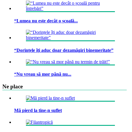
“Lumea nu este decât o școală...
“Dorințele îți aduc doar dezamăgiri binemeritate”
“Nu vreau să mor până nu...
Ne place
Mă pierd la tine-n suflet