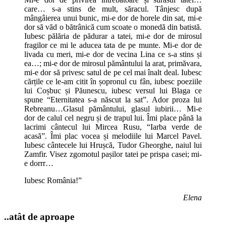
care… s-a stins de mult, săracul. Tânjesc după
mângâierea unui bunic, mi-e dor de horele din sat, mi-e
dor să văd o bătrânică cum scoate o monedă din batistă.
Iubesc pălăria de pădurar a tatei, mi-e dor de mirosul
fragilor ce mi le aducea tata de pe munte. Mi-e dor de
livada cu meri, mi-e dor de vecina Lina ce s-a stins și
ea…; mi-e dor de mirosul pământului la arat, primăvara,
mi-e dor să privesc satul de pe cel mai înalt deal. Iubesc
cărțile ce le-am citit în șopronul cu fân, iubesc poeziile
lui Coșbuc și Păunescu, iubesc versul lui Blaga ce
spune “Eternitatea s-a născut la sat”. Ador proza lui
Rebreanu…Glasul pământului, glasul iubirii… Mi-e
dor de calul cel negru și de trapul lui. Îmi place până la
lacrimi cântecul lui Mircea Rusu, “Iarba verde de
acasă”. Îmi plac vocea și melodiile lui Marcel Pavel.
Iubesc cântecele lui Hrușcă, Tudor Gheorghe, naiul lui
Zamfir. Visez zgomotul pașilor tatei pe prispa casei; mi-
e dorrr…
Iubesc România!”
Elena
..atât de aproape