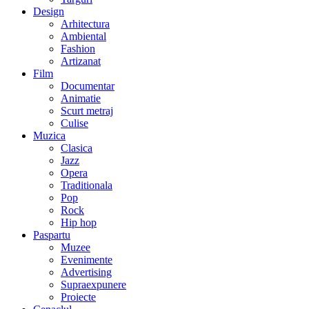
Design
Arhitectura
Ambiental
Fashion
Artizanat
Film
Documentar
Animatie
Scurt metraj
Culise
Muzica
Clasica
Jazz
Opera
Traditionala
Pop
Rock
Hip hop
Paspartu
Muzee
Evenimente
Advertising
Supraexpunere
Proiecte