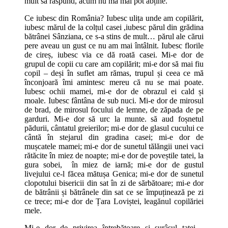
mult să răspund, acum nu mă mai pot abține.
Ce iubesc din România? Iubesc ulița unde am copilărit,
iubesc mărul de la colțul casei ,iubesc părul din grădina
bătrânei Sânziana, ce s-a stins de mult… părul ale cărui
pere aveau un gust ce nu am mai întâlnit. Iubesc florile
de cireș, iubesc via ce dă roată casei. Mi-e dor de
grupul de copii cu care am copilărit; mi-e dor să mai fiu
copil – deși în suflet am rămas, trupul și ceea ce mă
înconjoară îmi amintesc mereu că nu se mai poate.
Iubesc ochii mamei, mi-e dor de obrazul ei cald și
moale. Iubesc fântâna de sub nuci. Mi-e dor de mirosul
de brad, de mirosul focului de lemne, de zăpada de pe
garduri. Mi-e dor să urc la munte. să aud foșnetul
pădurii, cântatul greierilor; mi-e dor de glasul cucului ce
cântă în stejarul din gradina casei; mi-e dor de
mușcatele mamei; mi-e dor de sunetul tălăngii unei vaci
rătăcite în miez de noapte; mi-e dor de poveștile tatei, la
gura sobei, în miez de iarnă; mi-e dor de gustul
livejului ce-l făcea mătușa Genica; mi-e dor de sunetul
clopotului bisericii din sat în zi de sărbătoare; mi-e dor
de bătrânii și bătrânele din sat ce se împuținează pe zi
ce trece; mi-e dor de Țara Loviștei, leagănul copilăriei
mele.
Mi-e dor de privirea întrebătoare și surâsul tatei…