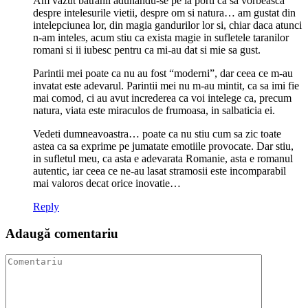
Am vazut batranii adunandu-se pe la porti ca sa vorbeasca
despre intelesurile vietii, despre om si natura… am gustat din
intelepciunea lor, din magia gandurilor lor si, chiar daca atunci
n-am inteles, acum stiu ca exista magie in sufletele taranilor
romani si ii iubesc pentru ca mi-au dat si mie sa gust.
Parintii mei poate ca nu au fost “moderni”, dar ceea ce m-au
invatat este adevarul. Parintii mei nu m-au mintit, ca sa imi fie
mai comod, ci au avut increderea ca voi intelege ca, precum
natura, viata este miraculos de frumoasa, in salbaticia ei.
Vedeti dumneavoastra… poate ca nu stiu cum sa zic toate
astea ca sa exprime pe jumatate emotiile provocate. Dar stiu,
in sufletul meu, ca asta e adevarata Romanie, asta e romanul
autentic, iar ceea ce ne-au lasat stramosii este incomparabil
mai valoros decat orice inovatie…
Reply
Adaugă comentariu