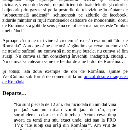
picioare, vreme de decenii, de politicienii de toate felurile și culorile,
batjocorit prin gazete și pe la posturile de televiziune în căutare de
“subneuronală audiență”, schimonosit pe zidurile de facebook,
zidurile minților și rujul mondenelor dătătoare de mondenități, dorul
de România s-a golit de sens până ce tot ce a mai rămas este “umbra
unei năluci”.
Aproape că nu ne mai vine să credem că există ceva numit “dor de
România”. Aproape că ne e teamă să gândim așa ceva: nu cumva să
ne tresalte sufletul, nu cumva să ni se miște buzele, nu cumva să fim
auziți! Nu cumva să fim considerați învechiți, inadaptați, ciudați…
Nu cumva să cutezăm să ne ne fie dor de a ne fi dor de România…
Și totuși: iată două exemple de dor de România, ajunse pe
WebCultura sub formă de comentarii la un
articol despre dragostea
de România
.
Departe…
“
Eu sunt plecată de 12 ani, dar niciodată nu am dat vina
pe țară sau nu mi-am vorbit țara de rău, spre
surprinderea celor ce mă întrebau. Acum ceva timp
aveați ca temă (nu știu exact unde, aici sau la PRO
TV): “Ce iubiți sau urâți din România?”. Am vrut de