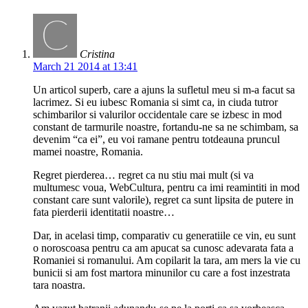
Cristina
March 21 2014 at 13:41
Un articol superb, care a ajuns la sufletul meu si m-a facut sa
lacrimez. Si eu iubesc Romania si simt ca, in ciuda tutror
schimbarilor si valurilor occidentale care se izbesc in mod
constant de tarmurile noastre, fortandu-ne sa ne schimbam, sa
devenim “ca ei”, eu voi ramane pentru totdeauna pruncul
mamei noastre, Romania.
Regret pierderea… regret ca nu stiu mai mult (si va
multumesc voua, WebCultura, pentru ca imi reamintiti in mod
constant care sunt valorile), regret ca sunt lipsita de putere in
fata pierderii identitatii noastre…
Dar, in acelasi timp, comparativ cu generatiile ce vin, eu sunt
o noroscoasa pentru ca am apucat sa cunosc adevarata fata a
Romaniei si romanului. Am copilarit la tara, am mers la vie cu
bunicii si am fost martora minunilor cu care a fost inzestrata
tara noastra.