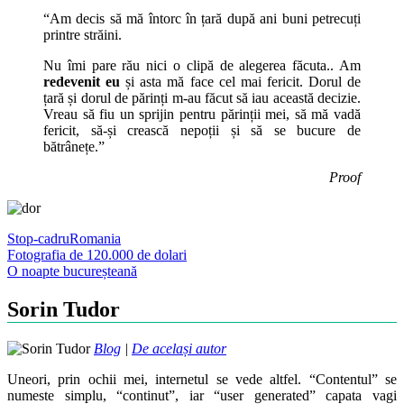
“
Am decis să mă întorc în țară după ani buni petrecuți
printre străini.
Nu îmi pare rău nici o clipă de alegerea făcuta.. Am
redevenit eu
și asta mă face cel mai fericit. Dorul de
țară și dorul de părinți m-au făcut să iau această decizie.
Vreau să fiu un sprijin pentru părinții mei, să mă vadă
fericit, să-și crească nepoții și să se bucure de
bătrânețe.”
Proof
Stop-cadru
Romania
Post
Fotografia de 120.000 de dolari
O noapte bucureșteană
navigation
Sorin Tudor
Blog
|
De același autor
Uneori, prin ochii mei, internetul se vede altfel. “Contentul” se
numeste simplu, “continut”, iar “user generated” capata vagi