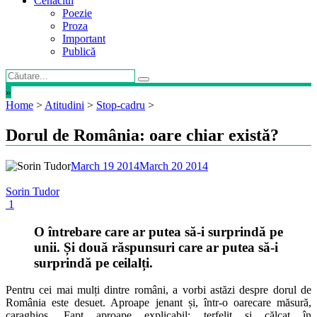
Cenaclul
Poezie
Proza
Important
Publică
»
Home
>
Atitudini
>
Stop-cadru
>
Dorul de România: oare chiar există?
March 19 2014
March 20 2014
Sorin Tudor
1
O întrebare care ar putea să-i surprindă pe
unii. Și două răspunsuri care ar putea să-i
surprindă pe ceilalți.
Pentru cei mai mulți dintre români, a vorbi astăzi despre dorul de
România este desuet. Aproape jenant și, într-o oarecare măsură,
caraghios. Fapt aproape explicabil: terfelit și călcat în