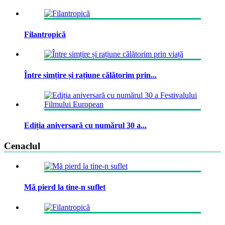
Filantropică
Între simțire și rațiune călătorim prin...
Ediția aniversară cu numărul 30 a...
Cenaclul
Mă pierd la tine-n suflet