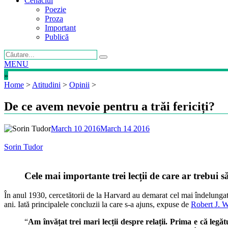
Cenaclul
Poezie
Proza
Important
Publică
MENU
»
Home
>
Atitudini
>
Opinii
>
De ce avem nevoie pentru a trăi fericiți?
March 10 2016
March 14 2016
Sorin Tudor
Cele mai importante trei lecții de care ar trebui s
În anul 1930, cercetătorii de la Harvard au demarat cel mai îndelungat 
ani. Iată principalele concluzii la care s-a ajuns, expuse de
Robert J. W
“
Am învățat trei mari lecții despre relații. Prima e că legăt