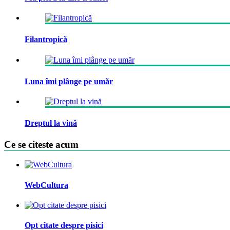
Filantropică
Luna îmi plânge pe umăr
Dreptul la vină
Ce se citeste acum
WebCultura
Opt citate despre pisici