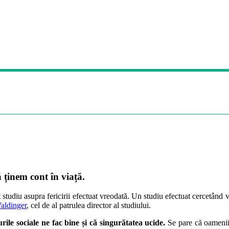
ă ținem cont în viață.
studiu asupra fericirii efectuat vreodată. Un studiu efectuat cercetând vi
aldinger
, cel de al patrulea director al studiului.
urile sociale ne fac bine și că singurătatea ucide.
Se pare că oamenii 