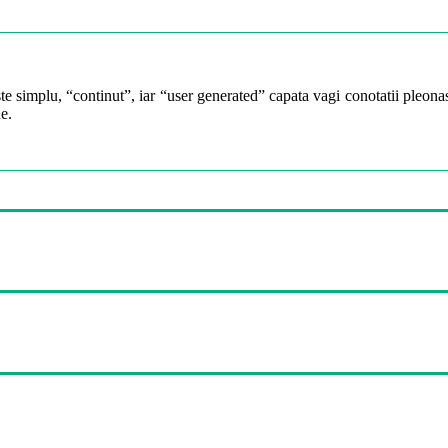
te simplu, “continut”, iar “user generated” capata vagi conotatii pleonast
e.