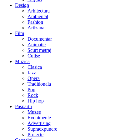
Design
Arhitectura
Ambiental
Fashion
Artizanat
Film
Documentar
Animatie
Scurt metraj
Culise
Muzica
Clasica
Jazz
Opera
Traditionala
Pop
Rock
Hip hop
Paspartu
Muzee
Evenimente
Advertising
Supraexpunere
Proiecte