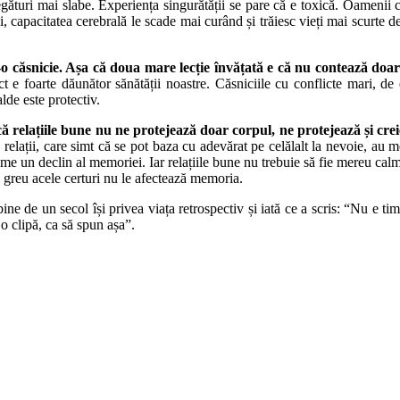
legături mai slabe. Experiența singurătății se pare că e toxică. Oamenii c
ii, capacitatea cerebrală le scade mai curând și trăiesc vieți mai scurte 
ntr-o căsnicie. Așa că doua mare lecție învățată e că nu contează do
flict e foarte dăunător sănătății noastre. Căsniciile cu conflicte mari
alde este protectiv.
 că relațiile bune nu ne protejează doar corpul, ne protejează și cre
e relații, care simt că se pot baza cu adevărat pe celălalt la nevoie, au
eme un declin al memoriei. Iar relațiile bune nu trebuie să fie mereu ca
a greu acele certuri nu le afectează memoria.
 de un secol își privea viața retrospectiv și iată ce a scris: “Nu e tim
 o clipă, ca să spun așa”.