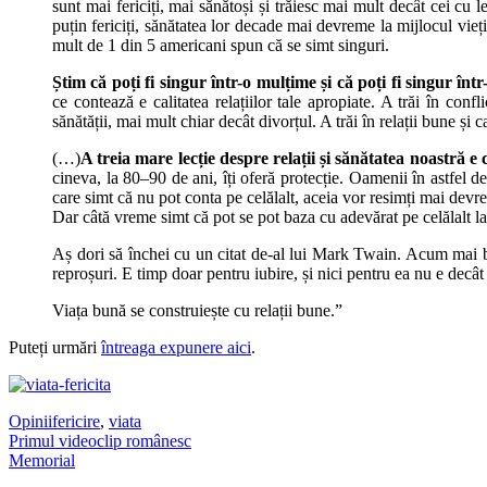
sunt mai fericiți, mai sănătoși și trăiesc mai mult decât cei cu 
puțin fericiți, sănătatea lor decade mai devreme la mijlocul vieț
mult de 1 din 5 americani spun că se simt singuri.
Știm că poți fi singur într-o mulțime și că poți fi singur î
ce contează e calitatea relațiilor tale apropiate. A trăi în con
sănătății, mai mult chiar decât divorțul. A trăi în relații bune și c
(…)
A treia mare lecție despre relații și sănătatea noastră e
cineva, la 80–90 de ani, îți oferă protecție. Oamenii în astfel d
care simt că nu pot conta pe celălalt, aceia vor resimți mai devr
Dar câtă vreme simt că pot se pot baza cu adevărat pe celălalt l
Aș dori să închei cu un citat de-al lui Mark Twain. Acum mai bine
reproșuri. E timp doar pentru iubire, și nici pentru ea nu e decât
Viața bună se construiește cu relații bune.”
Puteți urmări
întreaga expunere aici
.
Opinii
fericire
,
viata
Post
Primul videoclip românesc
Memorial
navigation