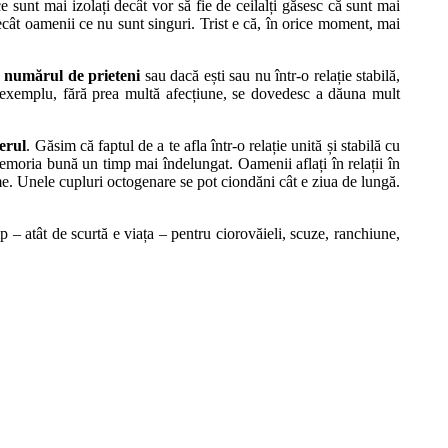
e sunt mai izolați decât vor să fie de ceilalți găsesc că sunt mai
decât oamenii ce nu sunt singuri. Trist e că, în orice moment, mai
ar numărul de prieteni
sau dacă ești sau nu într-o relație stabilă,
, de exemplu, fără prea multă afecțiune, se dovedesc a dăuna mult
ierul
. Găsim că faptul de a te afla într-o relație unită și stabilă cu
 memoria bună un timp mai îndelungat. Oamenii aflați în relații în
lme. Unele cupluri octogenare se pot ciondăni cât e ziua de lungă.
p – atât de scurtă e viața – pentru ciorovăieli, scuze, ranchiune,