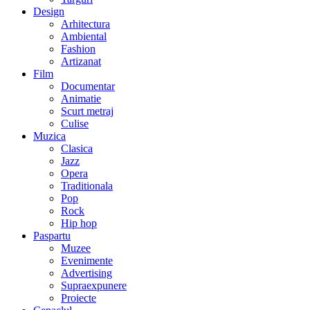
Design
Arhitectura
Ambiental
Fashion
Artizanat
Film
Documentar
Animatie
Scurt metraj
Culise
Muzica
Clasica
Jazz
Opera
Traditionala
Pop
Rock
Hip hop
Paspartu
Muzee
Evenimente
Advertising
Supraexpunere
Proiecte