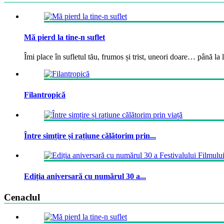
Mă pierd la tine-n suflet
Îmi place în sufletul tău, frumos și trist, uneori doare… până la la
Filantropică
Între simțire și rațiune călătorim prin...
Ediția aniversară cu numărul 30 a...
Cenaclul