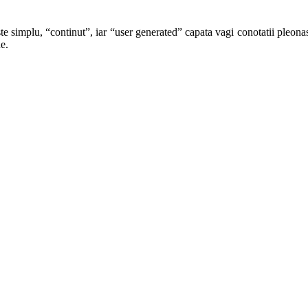
te simplu, “continut”, iar “user generated” capata vagi conotatii pleonast
e.