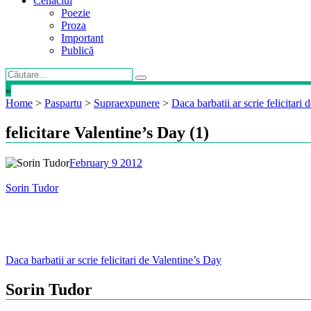
Cenaclul
Poezie
Proza
Important
Publică
»
Home
>
Paspartu
>
Supraexpunere
>
Daca barbatii ar scrie felicitari
felicitare Valentine’s Day (1)
February 9 2012
Sorin Tudor
Post
Daca barbatii ar scrie felicitari de Valentine’s Day
navigation
Sorin Tudor