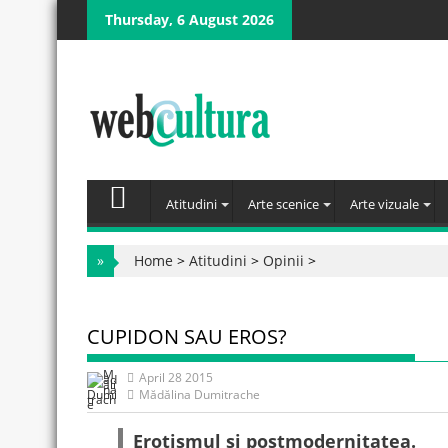
Skip
Thursday, 6 August 2026
to
content
Atitudini
Arte scenice
Arte vizuale
»
Home
>
Atitudini
>
Opinii
>
CUPIDON SAU EROS?
April 28 2015
Mădălina Dumitrache
Erotismul şi postmodernitatea.