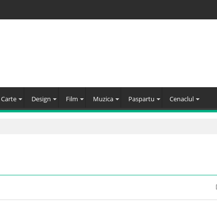
Carte
Design
Film
Muzica
Paspartu
Cenaclul