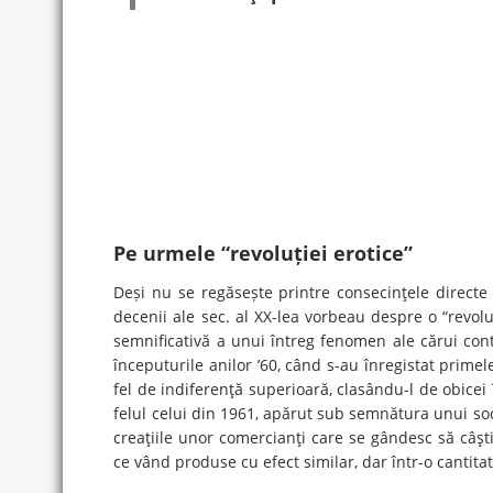
Pe urmele “revoluției erotice”
Deși nu se regăsește printre consecinţele directe 
decenii ale sec. al XX-lea vorbeau despre o “revo
semnificativă a unui întreg fenomen ale cărui cont
începuturile anilor ’60, când s-au înregistat primel
fel de indiferenţă superioară, clasându-l de obicei
felul celui din 1961, apărut sub semnătura unui soci
creaţiile unor comercianţi care se gândesc să câşt
ce vând produse cu efect similar, dar într-o cantita