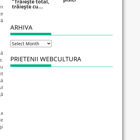
"Trăieşte total,
trăieşte cu...
În
te
lă
ARHIVA
Arhiva
să
PRIETENII WEBCULTURA
e.
u
it
să
ul
ţă
 a
de
şi