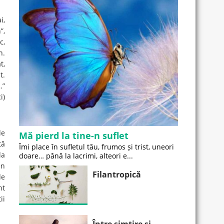
i,
”,
c,
n.
t,
t.
…”
i)
le
Mă pierd la tine-n suflet
tă
Îmi place în sufletul tău, frumos și trist, uneori
la
doare… până la lacrimi, alteori e...
un
Filantropică
de
nt
ii