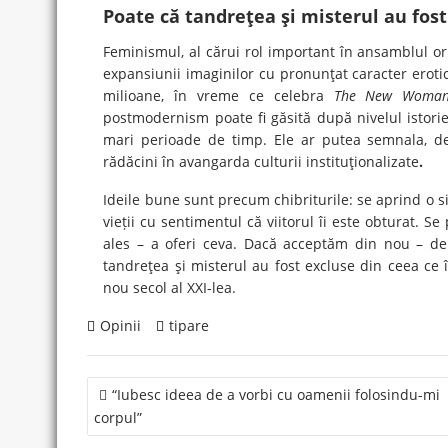
Poate că tandreţea şi misterul au fos
Feminismul, al cărui rol important în ansamblul or
expansiunii imaginilor cu pronunţat caracter erotic
milioane, în vreme ce celebra
The New Woma
postmodernism poate fi găsită după nivelul istoriei m
mari perioade de timp. Ele ar putea semnala, de 
rădăcini în avangarda culturii instituţionalizate
.
Ideile bune sunt precum chibriturile: se aprind o s
vieții cu sentimentul că viitorul îi este obturat. 
ales – a oferi ceva. Dacă acceptăm din nou – de l
tandreţea şi misterul au fost excluse din ceea ce î
nou secol al XXI-lea.
Opinii
tipare
Post
“Iubesc ideea de a vorbi cu oamenii folosindu-mi
navigation
corpul”