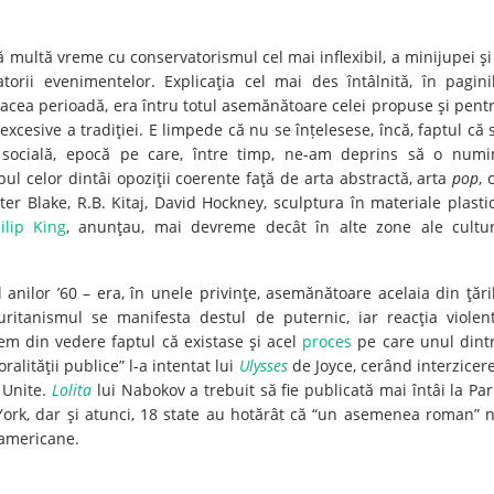
ată multă vreme cu conservatorismul cel mai inflexibil, a minijupei şi
torii evenimentelor. Explicaţia cel mai des întâlnită, în pagini
in acea perioadă, era întru totul asemănătoare celei propuse şi pent
xcesive a tradiţiei. E limpede că nu se înțelesese, încă, faptul că 
 socială, epocă pe care, între timp, ne-am deprins să o num
l celor dintâi opoziţii coerente faţă de arta abstractă, arta
pop
, 
ter Blake, R.B. Kitaj, David Hockney, sculptura în materiale plasti
ilip King
, anunţau, mai devreme decât în alte zone ale cultur
l anilor ’60 – era, în unele privinţe, asemănătoare acelaia din ţări
uritanismul se manifesta destul de puternic, iar reacţia violen
dem din vedere faptul că existase şi acel
proces
pe care unul dint
lităţii publice” l-a intentat lui
Ulysses
de Joyce, cerând interzicer
r Unite.
Lolita
lui Nabokov a trebuit să fie publicată mai întâi la Par
 York, dar şi atunci, 18 state au hotărât că “un asemenea roman” 
e americane.