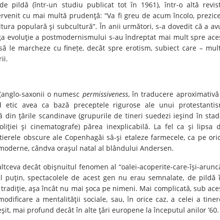
e pildă (într-un studiu publicat tot în 1961), într-o altă revis
tervenit cu mai multă prudenţă: “Va fi greu de acum încolo, prezic
ultura populară şi subcultură”. În anii următori, s-a dovedit că a av
reaga evoluţie a postmodernismului s-au îndreptat mai mult spre ace
 să le marcheze cu finețe, decât spre erotism, subiect care – mul
ii.
 (anglo-saxonii o numesc
permissiveness
, în traducere aproximativă
cod etic avea ca bază preceptele rigurose ale unui protestanti
 din ţările scandinave (grupurile de tineri suedezi ieşind în stad
liţiei şi cinematografe) părea inexplicabilă. La fel ca şi lipsa 
rtierele obscure ale Copenhagăi să-şi etaleze farmecele, ca pe ori
i moderne, cândva oraşul natal al blândului Andersen.
altceva decât obişnuitul fenomen al “oalei-acoperite-care-îşi-arunc
el puţin, spectacolele de acest gen nu erau semnalate, de pildă 
tradiţie, aşa încât nu mai şoca pe nimeni. Mai complicată, sub ace
ificare a mentalităţii sociale, sau, în orice caz, a celei a tiner
eşit, mai profund decât în alte ţări europene la începutul anilor ’60.