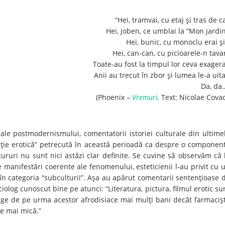
“Hei, tramvai, cu etaj şi tras de ca
Hei, joben, ce umblai la “Mon jardin
Hei, bunic, cu monoclu erai şi
Hei, can-can, cu picioarele-n tava
Toate-au fost la timpul lor ceva exagera
Anii au trecut în zbor şi lumea le-a uita
Da, da
(Phoenix –
Vremuri,
Text: Nicolae Covac
ale postmodernismului, comentatorii istoriei culturale din ultime
luţie erotică” petrecută în această perioadă ca despre o componen
ururi nu sunt nici astăzi clar definite. Se cuvine să observăm că 
e manifestări coerente ale fenomenului, esteticienii l-au privit cu 
 în categoria “subculturii”. Aşa au apărut comentarii sentenţioase 
olog cunoscut bine pe atunci: “Literatura, pictura, filmul erotic su
ige de pe urma acestor afrodisiace mai mulţi bani decât farmacişt
te mai mică.”