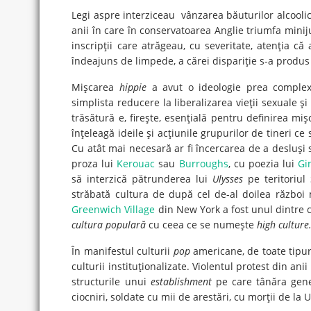
Legi aspre interziceau vânzarea băuturilor alcoolice
anii în care în conservatoarea Anglie triumfa minij
inscripţii care atrăgeau, cu severitate, atenţia că
îndeajuns de limpede, a cărei dispariţie s-a produs 
Mişcarea
hippie
a avut o ideologie prea complex
simplista reducere la liberalizarea vieţii sexuale şi
trăsătură e, fireşte, esenţială pentru definirea miş
înţeleagă ideile şi acţiunile grupurilor de tineri c
Cu atât mai necesară ar fi încercarea de a desluşi s
proza lui
Kerouac
sau
Burroughs
, cu poezia lui
Gi
să interzică pătrunderea lui
Ulysses
pe teritoriul
străbată cultura de după cel de-al doilea război m
Greenwich Village
din New York a fost unul dintre c
cultura populară
cu ceea ce se numeşte
high culture
În manifestul culturii
pop
americane, de toate tipur
culturii instituţionalizate. Violentul protest din an
structurile unui
establishment
pe care tânăra gener
ciocniri, soldate cu mii de arestări, cu morţii de la