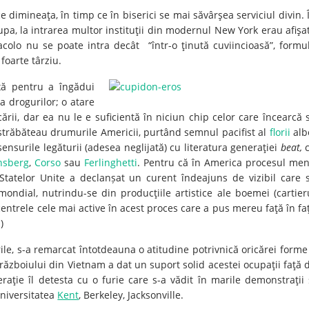
 dimineaţa, în timp ce în biserici se mai săvârşea serviciul divin. 
upa, la intrarea multor instituţii din modernul New York erau afişa
 acolo nu se poate intra decât “într-o ţinută cuviincioasă”, formu
foarte târziu.
ă pentru a îngădui
 a drogurilor; o atare
cării, dar ea nu le e suficientă în niciun chip celor care încearcă 
e străbăteau drumurile Americii, purtând semnul pacifist al
florii
alb
ensurile legăturii (adesea neglijată) cu literatura generaţiei
beat,
c
nsberg
,
Corso
sau
Ferlinghetti
. Pentru că în America procesul men
 Statelor Unite a declanșat un curent îndeajuns de vizibil care 
ondial, nutrindu-se din producţiile artistice ale boemei (cartier
entrele cele mai active în acest proces care a pus mereu faţă în fa
.
)
ile, s-a remarcat întotdeauna o atitudine potrivnică oricărei forme
ii războiului din Vietnam a dat un suport solid acestei ocupaţii faţă 
aţie îl detesta cu o furie care s-a vădit în marile demonstraţii 
 Universitatea
Kent
, Berkeley, Jacksonville.