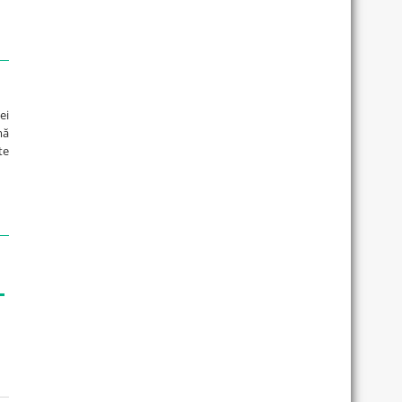
ei
mă
te