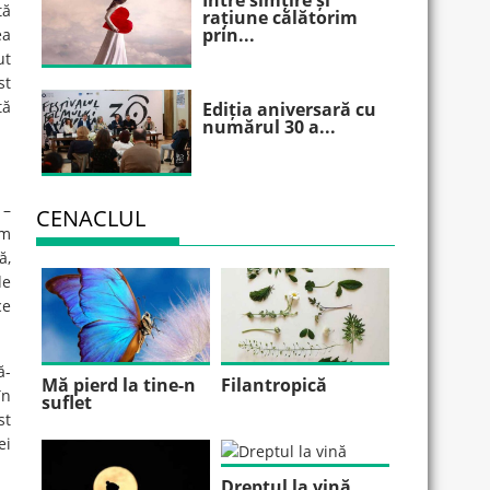
Între simțire și
tă
rațiune călătorim
prin...
ea
ut
st
tă
Ediția aniversară cu
numărul 30 a...
 –
CENACLUL
sm
ă,
de
ce
ă-
Mă pierd la tine-n
Filantropică
în
suflet
st
ei
Dreptul la vină