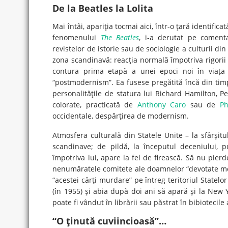
De la Beatles la Lolita
Mai întâi, apariţia tocmai aici, într-o ţară identific
fenomenului
The Beatles
, i-a derutat pe comenta
revistelor de istorie sau de sociologie a culturii d
zona scandinavă: reacţia normală împotriva rigorii e
contura prima etapă a unei epoci noi în viața
“postmodernism”. Ea fusese pregătită încă din timpu
personalităţile de statura lui Richard Hamilton, Pe
colorate, practicată de
Anthony Caro
sau de
Ph
occidentale, despărţirea de modernism.
Atmosfera culturală din Statele Unite – la sfârşitu
scandinave; de pildă, la începutul deceniului, p
împotriva lui, apare la fel de firească. Să nu pier
nenumăratele comitete ale doamnelor “devotate mora
“acestei cărţi murdare” pe întreg teritoriul Statelo
(în 1955) şi abia după doi ani să apară şi la New
poate fi vândut în librării sau păstrat în bibiotecil
“O ţinută cuviincioasă”…