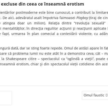
t excluse din ceea ce înseamnă erotism
ientărilor postmoderne este bine cunoscut, a contribuit la limitar
. De aici, adevăratul asalt împotriva faimoasei
Playboy
(tiraj de cin
n
atingea doar un milion). Relaţia dintre “revoluţia sexuală” 
entalităţilor, în direcţia regulilor acţiunii şi reacţiunii aplicate 
fapt, urmarea în plan comecial a contestării violente, cu adân
ingură dată, dar se sting foarte repede. Omul de astăzi apare în fa
Se pare că problema lumii nu este atât în a demonstra ceva, cât – m
a Shakespeare citire – spectacolul ca “oglindă a vieţii”, poate 
nseamnă erotism, chiar şi din spectacolul vieții cotidiene din ace
Omul faustic