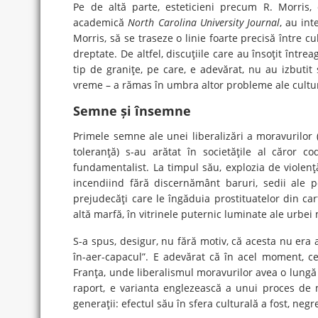
Pe de altă parte, esteticieni precum R. Morris, d
academică
North Carolina University Journal
, au in
Morris, să se traseze o linie foarte precisă între c
dreptate. De altfel, discuţiile care au însoţit înt
tip de graniţe, pe care, e adevărat, nu au izbutit
vreme – a rămas în umbra altor probleme ale cultur
Semne și însemne
Primele semne ale unei liberalizări a moravurilor
toleranţă) s-au arătat în societăţile al căror 
fundamentalist. La timpul său, explozia de violenţă
incendiind fără discernământ baruri, sedii ale po
prejudecăţi care le îngăduia prostituatelor din ca
altă marfă, în vitrinele puternic luminate ale urbe
S-a spus, desigur, nu fără motiv, că acesta nu era 
în-aer-capacul”. E adevărat că în acel moment, c
Franţa, unde liberalismul moravurilor avea o lungă 
raport, e varianta englezească a unui proces de mod
generaţii: efectul său în sfera culturală a fost, negr