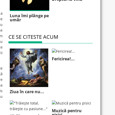
 a
Luna îmi plânge pe
le
umăr
ru
se
im
CE SE CITESTE ACUM
cu
ce
ii
Fericirea!...
le
tă
re
ea
is
Ziua în care nu...
nu
Muzică pentru
pisici