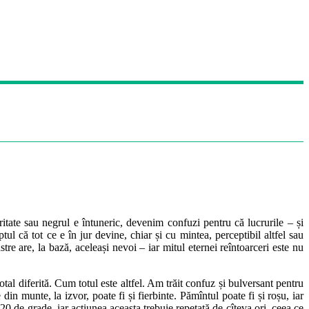
tate sau negrul e întuneric, devenim confuzi pentru că lucrurile – și
ul că tot ce e în jur devine, chiar și cu mintea, perceptibil altfel sau
astre are, la bază, aceleași nevoi – iar mitul eternei reîntoarceri este nu
al diferită. Cum totul este altfel. Am trăit confuz și bulversant pentru
din munte, la izvor, poate fi și fierbinte. Pămîntul poate fi și roșu, iar
 20 de grade, iar acțiunea aceasta trebuie repetată de cîteva ori, ceea ce