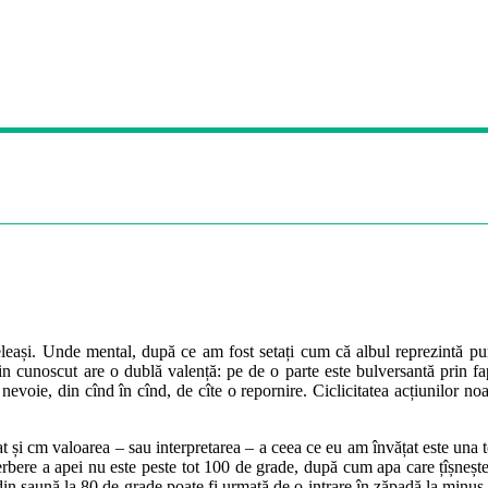
leași. Unde mental, după ce am fost setați cum că albul reprezintă puri
din cunoscut are o dublă valență: pe de o parte este bulversantă prin fapt
e nevoie, din cînd în cînd, de cîte o repornire. Ciclicitatea acțiunilor no
 și cm valoarea – sau interpretarea – a ceea ce eu am învățat este una tot
fierbere a apei nu este peste tot 100 de grade, după cum apa care țîșnește 
ea din saună la 80 de grade poate fi urmată de o intrare în zăpadă la minus