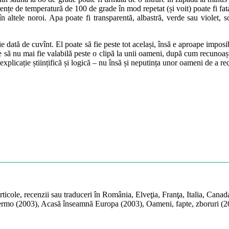
rențe de temperatură de 100 de grade în mod repetat (și voit) poate fi fata
 în altele noroi. Apa poate fi transparentă, albastră, verde sau viole
fie dată de cuvînt. El poate să fie peste tot același, însă e aproape impos
 să nu mai fie valabilă peste o clipă la unii oameni, după cum recunoaște
 explicație științifică și logică – nu însă și neputința unor oameni de a re
ticole, recenzii sau traduceri în România, Elveţia, Franţa, Italia, Canad
lermo (2003), Acasă înseamnă Europa (2003), Oameni, fapte, zboruri (2