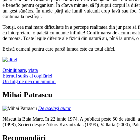
e benefic pentru organism. În cîteva minute, să îți supui corpul la dife
un gest sănătos. În unele părți ale lumii vulcanii erup lavă sau foc,
continua la nesfîrșit.
Totuși, cea mai mare dificultate în a percepe realitatea din jur pare să 
ca interpretare, o paletă cu nuanțe infinite! Confirmarea de acum poate
de moară. Toate legile diferite ale fizicii din natură au, pînă la urmă, o
Există oameni pentru care parcă lumea este cu totul altfel.
Opinii
tipare
,
viata
Post
Eternul surâs al copilăriei
Un fulg de nea din amintiri
navigation
Mihai Patrascu
De același autor
Născut la Baia Mare, în 22 iunie 1974. A publicat peste 50 de studii, ar
(1998), Scrieri despre Nikos Kazantzakis (1999), Vallarta (2000), Pa
Recomandări