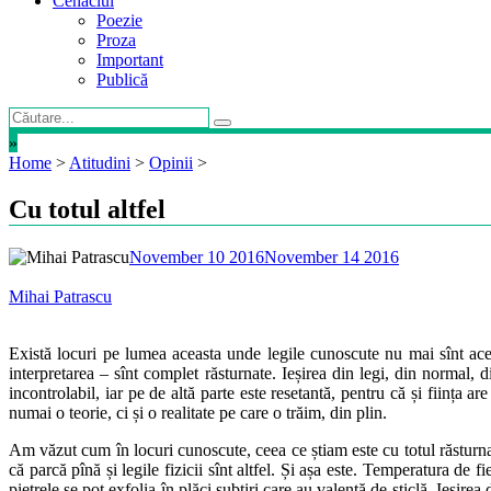
Cenaclul
Poezie
Proza
Important
Publică
»
Home
>
Atitudini
>
Opinii
>
Cu totul altfel
November 10 2016
November 14 2016
Mihai Patrascu
Există locuri pe lumea aceasta unde legile cunoscute nu mai sînt ace
interpretarea – sînt complet răsturnate. Ieșirea din legi, din normal, 
incontrolabil, iar pe de altă parte este resetantă, pentru că și ființa ar
numai o teorie, ci și o realitate pe care o trăim, din plin.
Am văzut cum în locuri cunoscute, ceea ce știam este cu totul răsturnat
că parcă pînă și legile fizicii sînt altfel. Și așa este. Temperatura de 
pietrele se pot exfolia în plăci subțiri care au valență de sticlă. Ieșir