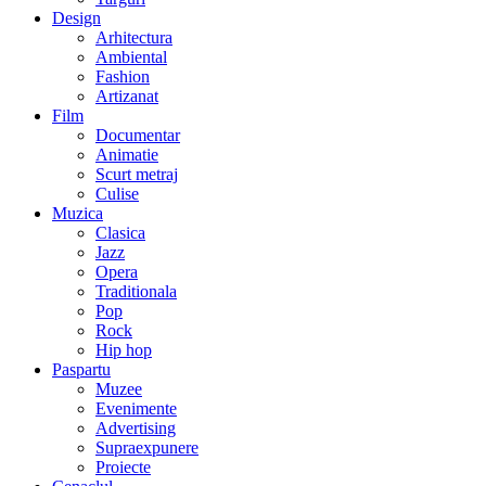
Design
Arhitectura
Ambiental
Fashion
Artizanat
Film
Documentar
Animatie
Scurt metraj
Culise
Muzica
Clasica
Jazz
Opera
Traditionala
Pop
Rock
Hip hop
Paspartu
Muzee
Evenimente
Advertising
Supraexpunere
Proiecte