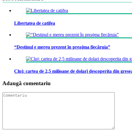
Libertatea de catifea
“Destinul e mereu prezent în preajma fiecăruia”
Cluj: cartea de 2,5 milioane de dolari descoperita din grese
Adaugă comentariu