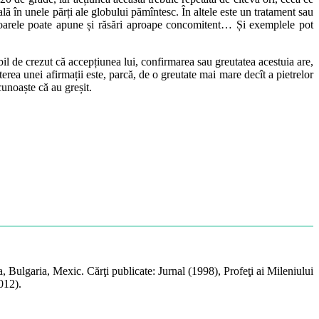
lă în unele părți ale globului pămîntesc. În altele este un tratament sau
t, soarele poate apune și răsări aproape concomitent… Și exemplele pot
ibil de crezut că accepțiunea lui, confirmarea sau greutatea acestuia are,
rea unei afirmații este, parcă, de o greutate mai mare decît a pietrelor
cunoaște că au greșit.
a, Bulgaria, Mexic. Cărţi publicate: Jurnal (1998), Profeţi ai Mileniului
012).