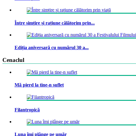
Între simțire și rațiune călătorim prin...
Ediția aniversară cu numărul 30 a...
Cenaclul
Mă pierd la tine-n suflet
Filantropică
Luna îmi plânge pe umăr