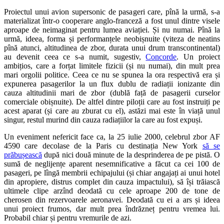
Proiectul unui avion supersonic de pasageri care, pînă la urmă, s-a
materializat într-o cooperare anglo-franceză a fost unul dintre visele
aproape de neimaginat pentru lumea aviației. Și nu numai. Pînă la
urmă, ideea, forma și performanțele neobișnuite (viteza de neatins
pînă atunci, altitudinea de zbor, durata unui drum transcontinental)
au devenit ceea ce s-a numit, sugestiv,
Concorde
. Un proiect
ambițios, care a forțat limitele fizicii (și nu numai), din mult prea
mari orgolii politice. Ceea ce nu se spunea la ora respectivă era și
expunerea pasagerilor la un flux dublu de radiații ionizante din
cauza altitudinii mari de zbor (dublă față de pasagerii curselor
comerciale obișnuite). De altfel dintre piloții care au fost instruiți pe
acest aparat (și care au zburat cu el), astăzi mai este în viață unul
singur, restul murind din cauza radiațiilor la care au fost expuși.
Un eveniment nefericit face ca, la 25 iulie 2000, celebrul zbor AF
4590 care decolase de la Paris cu destinația New York
să se
prăbușească
după nici două minute de la desprinderea de pe pistă. O
sumă de neglijențe aparent nesemnificative a făcut ca cei 100 de
pasageri, pe lîngă membrii echipajului (și chiar angajați ai unui hotel
din apropiere, distrus complet din cauza impactului), să își trăiască
ultimele clipe arzînd deodată cu cele aproape 200 de tone de
cherosen din rezervoarele aeronavei. Deodată cu ei a ars și ideea
unui proiect frumos, dar mult prea îndrăzneț pentru vremea lui.
Probabil chiar și pentru vremurile de azi.