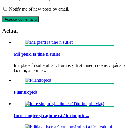
Notify me of new posts by email.
Actual
Mă pierd la tine-n suflet
Îmi place în sufletul tău, frumos și trist, uneori doare… până la
lacrimi, alteori e...
Filantropică
Între simțire și rațiune călătorim prin...