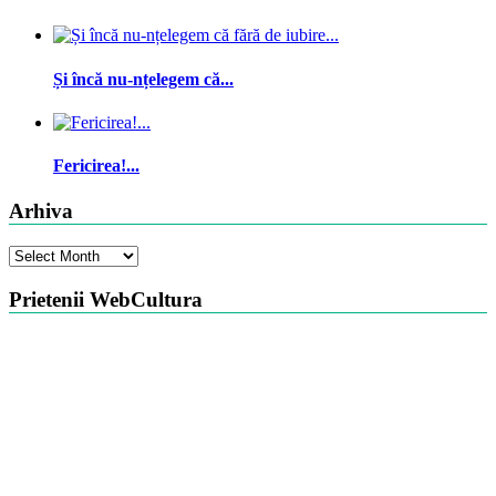
Și încă nu-nțelegem că...
Fericirea!...
Arhiva
Arhiva
Prietenii WebCultura