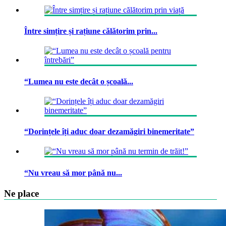
Între simțire și rațiune călătorim prin...
“Lumea nu este decât o școală...
“Dorințele îți aduc doar dezamăgiri binemeritate”
“Nu vreau să mor până nu...
Ne place