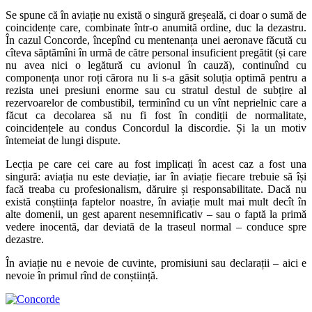
Se spune că în aviație nu există o singură greșeală, ci doar o sumă de
coincidențe care, combinate într-o anumită ordine, duc la dezastru.
În cazul Concorde, începînd cu mentenanța unei aeronave făcută cu
cîteva săptămîni în urmă de către personal insuficient pregătit (și care
nu avea nici o legătură cu avionul în cauză), continuînd cu
componența unor roți cărora nu li s-a găsit soluția optimă pentru a
rezista unei presiuni enorme sau cu stratul destul de subțire al
rezervoarelor de combustibil, terminînd cu un vînt neprielnic care a
făcut ca decolarea să nu fi fost în condiții de normalitate,
coincidențele au condus Concordul la discordie. Și la un motiv
întemeiat de lungi dispute.
Lecția pe care cei care au fost implicați în acest caz a fost una
singură: aviația nu este deviație, iar în aviație fiecare trebuie să își
facă treaba cu profesionalism, dăruire și responsabilitate. Dacă nu
există conștiința faptelor noastre, în aviație mult mai mult decît în
alte domenii, un gest aparent nesemnificativ – sau o faptă la primă
vedere inocentă, dar deviată de la traseul normal – conduce spre
dezastre.
În aviație nu e nevoie de cuvinte, promisiuni sau declarații – aici e
nevoie în primul rînd de conștiință.