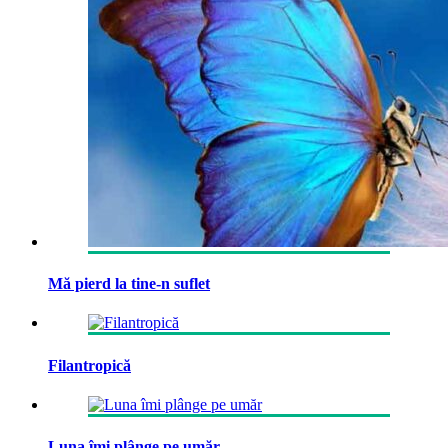
Mă pierd la tine-n suflet
Filantropică
Luna îmi plânge pe umăr