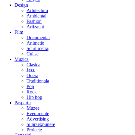
Design
Arhitectura
Ambiental
Fashion
Artizanat
Film
Documentar
Animatie
Scurt metraj
Culise
Muzica
Clasica
Jazz
Opera
Traditionala
Pop
Rock
Hip hop
Paspartu
Muzee
Evenimente
Advertising
Supraexpunere
Proiecte