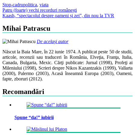
Stop-cadru
politica
,
viata
Post
Patru (foarte) vechi recorduri românești
Kaash, “spectacolul despre oameni și zei”, din nou la TVR
navigation
Mihai Patrascu
De același autor
Născut la Baia Mare, în 22 iunie 1974. A publicat peste 50 de studii,
articole, recenzii sau traduceri în România, Elveţia, Franţa, Italia,
Canada, Bulgaria, Mexic. Cărţi publicate: Jurnal (1998), Profeţi ai
Mileniului (1998), Scrieri despre Nikos Kazantzakis (1999), Vallarta
(2000), Palermo (2003), Acasă înseamnă Europa (2003), Oameni,
fapte, zboruri (2012).
Recomandări
Spune “da!” iubirii