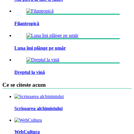
Filantropică
Luna îmi plânge pe umăr
Dreptul la vină
Ce se citeste acum
Scrisoarea alchimistului
WebCultura