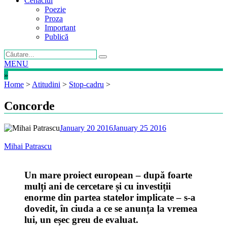
Cenaclul
Poezie
Proza
Important
Publică
MENU
»
Home
>
Atitudini
>
Stop-cadru
>
Concorde
January 20 2016
January 25 2016
Mihai Patrascu
Un mare proiect european – după foarte
mulți ani de cercetare și cu investiții
enorme din partea statelor implicate – s-a
dovedit, în ciuda a ce se anunța la vremea
lui, un eșec greu de evaluat.