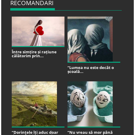
RECOMANDARI
Între simțire și rațiune
călătorim prin...
“Lumea nu este decât o
școală...
“Dorințele îți aduc doar
“Nu vreau să mor până