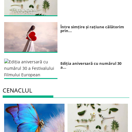
Între simțire și rațiune călătorim
prin...
Ediția aniversară cu numărul 30
a...
CENACLUL