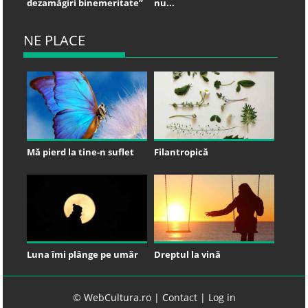
dezamăgiri binemeritate”
nu...
NE PLACE
Mă pierd la tine-n suflet
Filantropică
Luna îmi plânge pe umăr
Dreptul la vină
© WebCultura.ro |
Contact
|
Log in