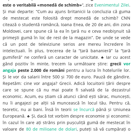
este o veritabilă «monedă de schimb»
“, zice
Evenimentul Zilei
.
Și mai departe: “Cum au ajuns britanicii la concluzia că guma
de mestecat este folosită drept monedă de schimb? CNN
citează o studentă româncă, Ioana Enea, de 20 de ani, din zona
Moldovei, care spune că la ea în ţară nu e ceva neobişnuit să
primeşti gumă în loc de rest de la magazin”. De unde se vede
că un post de televiziune serios are mereu încredere în
intelectuali. În plus, trecerea de la “țară bananieră” la “țară
gumiferă” ne conferă un caracter de unicitate. ♣ Iar cu acest
gând pozitiv în minte, trecem la următoare știre:
grecii
vor
angaja
peste 2.000 de români
pentru a lucra în hotelurile lor.
Și le vor da salarii între 500 și 700 de euro. Pauză de gândire.
Repetăm: cine vor angaja? Grecii. Adică locuitorii țării despre
care se spune că nu mai poate fi salvată de la dezastrul
economic. Acum, eu știam că atunci când ești sărac, muncești,
nu îi angajezi pe alții să muncească în locul tău. Pentru că,
teoretic, nu ai bani. Însă în teorii
se încurcă
până și Uniunea
Europeană. ♣ Și, dacă tot vorbim despre economie și economii:
în cazul în care ați strâns prin pușculiță gumă de mestecat în
valoare de
80 de milioane de dolari
, puteți să vă cumpărați o