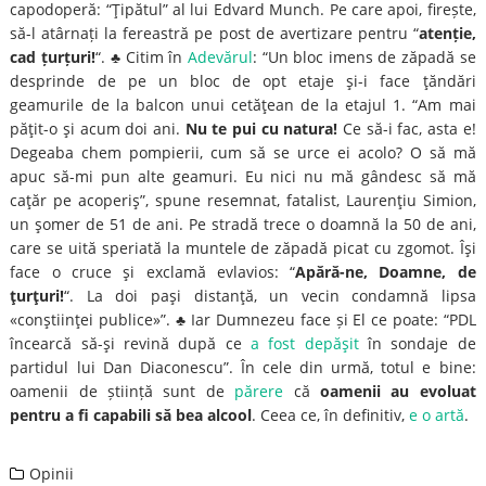
capodoperă: “Ţipătul” al lui Edvard Munch. Pe care apoi, firește,
să-l atârnați la fereastră pe post de avertizare pentru “
atenție,
cad țurțuri!
“. ♣ Citim în
Adevărul
: “Un bloc imens de zăpadă se
desprinde de pe un bloc de opt etaje şi-i face ţăndări
geamurile de la balcon unui cetăţean de la etajul 1. “Am mai
păţit-o şi acum doi ani.
Nu te pui cu natura!
Ce să-i fac, asta e!
Degeaba chem pompierii, cum să se urce ei acolo? O să mă
apuc să-mi pun alte geamuri. Eu nici nu mă gândesc să mă
caţăr pe acoperiş”, spune resemnat, fatalist, Laurenţiu Simion,
un şomer de 51 de ani. Pe stradă trece o doamnă la 50 de ani,
care se uită speriată la muntele de zăpadă picat cu zgomot. Îşi
face o cruce şi exclamă evlavios: “
Apără-ne, Doamne, de
ţurţuri!
“. La doi paşi distanţă, un vecin condamnă lipsa
«conştiinţei publice»”. ♣ Iar Dumnezeu face și El ce poate: “PDL
încearcă să-şi revină după ce
a fost depăşit
în sondaje de
partidul lui Dan Diaconescu”. În cele din urmă, totul e bine:
oamenii de știință sunt de
părere
că
oamenii au evoluat
pentru a fi capabili să bea alcool
. Ceea ce, în definitiv,
e o artă
.
Opinii