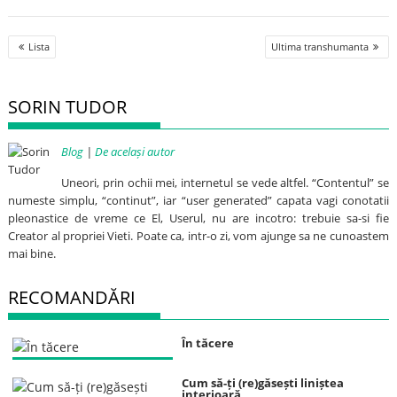
Post
Lista
Ultima transhumanta
navigation
SORIN TUDOR
Blog
|
De același autor
Uneori, prin ochii mei, internetul se vede altfel. “Contentul” se
numeste simplu, “continut”, iar “user generated” capata vagi conotatii
pleonastice de vreme ce El, Userul, nu are incotro: trebuie sa-si fie
Creator al propriei Vieti. Poate ca, intr-o zi, vom ajunge sa ne cunoastem
mai bine.
RECOMANDĂRI
În tăcere
Cum să-ți (re)găsești liniștea
interioară