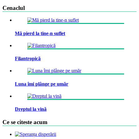
Cenaclul
Mă pierd la tine-n suflet
Filantropică
Luna îmi plânge pe umăr
Dreptul la vină
Ce se citeste acum