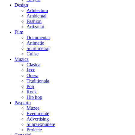
Design
Arhitectura
Ambiental
Fashion
Artizanat
Film
Documentar
Animatie
Scurt metraj
Culise
Muzica
Clasica
Jazz
Opera
Traditionala
Pop
Rock
Hip hop
Paspartu
Muzee
Evenimente
Advertising
Supraexpunere
Proiecte