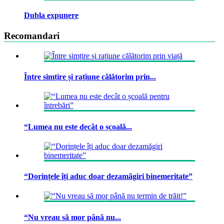
Dubla expunere
Recomandari
Între simțire și rațiune călătorim prin...
“Lumea nu este decât o școală...
“Dorințele îți aduc doar dezamăgiri binemeritate”
“Nu vreau să mor până nu...