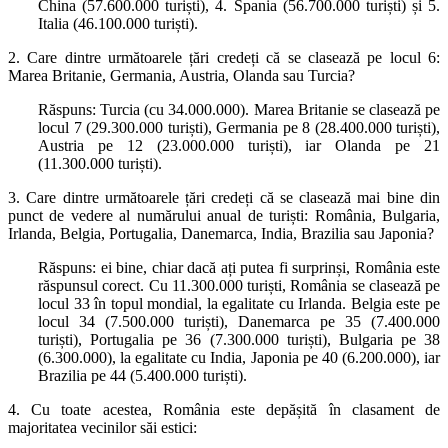
China (57.600.000 turiști), 4. Spania (56.700.000 turiști) și 5.
Italia (46.100.000 turiști).
2. Care dintre următoarele țări credeți că se clasează pe locul 6:
Marea Britanie, Germania, Austria, Olanda sau Turcia?
Răspuns: Turcia (cu 34.000.000). Marea Britanie se clasează pe
locul 7 (29.300.000 turiști), Germania pe 8 (28.400.000 turiști),
Austria pe 12 (23.000.000 turiști), iar Olanda pe 21
(11.300.000 turiști).
3. Care dintre următoarele țări credeți că se clasează mai bine din
punct de vedere al numărului anual de turiști: România, Bulgaria,
Irlanda, Belgia, Portugalia, Danemarca, India, Brazilia sau Japonia?
Răspuns: ei bine, chiar dacă ați putea fi surprinși, România este
răspunsul corect. Cu 11.300.000 turiști, România se clasează pe
locul 33 în topul mondial, la egalitate cu Irlanda. Belgia este pe
locul 34 (7.500.000 turiști), Danemarca pe 35 (7.400.000
turiști), Portugalia pe 36 (7.300.000 turiști), Bulgaria pe 38
(6.300.000), la egalitate cu India, Japonia pe 40 (6.200.000), iar
Brazilia pe 44 (5.400.000 turiști).
4. Cu toate acestea, România este depășită în clasament de
majoritatea vecinilor săi estici: