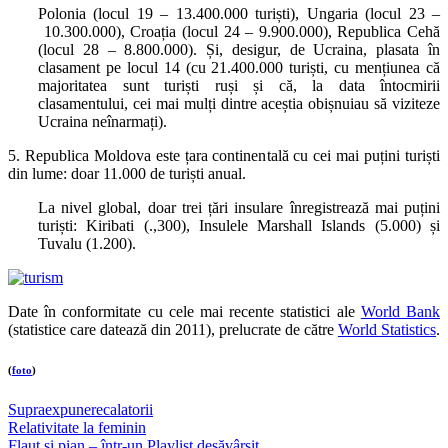
Polonia (locul 19 – 13.400.000 turiști), Ungaria (locul 23 –
10.300.000), Croația (locul 24 – 9.900.000), Republica Cehă
(locul 28 – 8.800.000). Și, desigur, de Ucraina, plasata în
clasament pe locul 14 (cu 21.400.000 turiști, cu mențiunea că
majoritatea sunt turiști ruși și că, la data întocmirii
clasamentului, cei mai mulți dintre aceștia obișnuiau să viziteze
Ucraina neînarmați).
5. Republica Moldova este țara continentală cu cei mai puțini turiști
din lume: doar 11.000 de turiști anual.
La nivel global, doar trei țări insulare înregistrează mai puțini
turiști: Kiribati (.,300), Insulele Marshall Islands (5.000) și
Tuvalu (1.200).
Date în conformitate cu cele mai recente statistici ale
World Bank
(statistice care datează din 2011), prelucrate de către
World Statistics
.
(
foto
)
Supraexpunere
calatorii
Post
Relativitate la feminin
Flaut şi pian – într-un Playlist desăvârşit