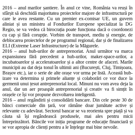
2016 – anul marilor șantiere. În anul ce vine, România va reuși în
sfârșit să deschidă majoritatea proiectelor majore de infrastructură pe
care le avea restante. Cu un premier ex-comisar UE, un guvern
aliniat și un ministru al Fondurilor Europene specializat la DG
Regio, se va vedea că birocrația poate funcționa dacă o coordonezi
cu cap și fără corupție. Vorbim de transport, mediu și energie, de
deblocarea proiectelor de pe programul regional, dar și de finalizarea
ELI (Extreme Laser Infrastructure) de la Măgurele.
2016 – anul hub-urilor de antreprenoriat. Anul următor va marca
expansiunea fără precedent a hub-urilor, maker-space-urilor, a
incubatoarelor și acceleratoarelor și a altor centre de afaceri. Marile
municipii au dat deja tonul în ultimii ani (București, Cluj, Timișoara,
Brașov etc.), iar o serie de alte orașe vor urma pe listă. Această hub-
izare va determina și primele alianțe și colaborări ce vor duce la
germenii unui țesut antreprenorial local. Minuni nu vom avea deja la
anul, dar un aer proaspăt antreprenorial și creativ va fi simțit în
orașele ce își vor propune dezvoltarea inteligentă.
2016 – anul regândirii și consolidării bancare. Din cele peste 30 de
bănci comerciale din țară, vor rămâne doar jumătate active și
relevante cu adevărat. Sectorul bancar se va reorienta spre piață și va
căuta să își regândească produsele, mai ales pentru micii
întreprinzători. Băncile vor iniția programe de educație financiară și
se vor apropia de clienți pentru a le înțelege mai bine nevoile.