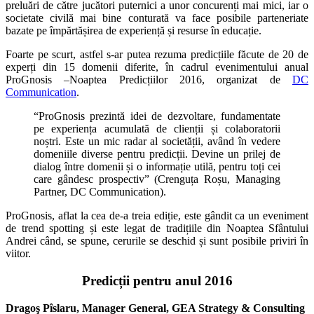
preluări de către jucători puternici a unor concurenți mai mici, iar o
societate civilă mai bine conturată va face posibile parteneriate
bazate pe împărtășirea de experiență și resurse în educație.
Foarte pe scurt, astfel s-ar putea rezuma predicțiile făcute de 20 de
experți din 15 domenii diferite, în cadrul evenimentului anual
ProGnosis –Noaptea Predicțiilor 2016, organizat de
DC
Communication
.
“ProGnosis prezintă idei de dezvoltare, fundamentate
pe experiența acumulată de clienții și colaboratorii
noștri. Este un mic radar al societății, având în vedere
domeniile diverse pentru predicții. Devine un prilej de
dialog între domenii și o informație utilă, pentru toți cei
care gândesc prospectiv” (Crenguța Roșu, Managing
Partner, DC Communication).
ProGnosis, aflat la cea de-a treia ediție, este gândit ca un eveniment
de trend spotting și este legat de tradițiile din Noaptea Sfântului
Andrei când, se spune, cerurile se deschid și sunt posibile priviri în
viitor.
Predicții pentru anul 2016
Dragoş Pîslaru, Manager General, GEA Strategy & Consulting