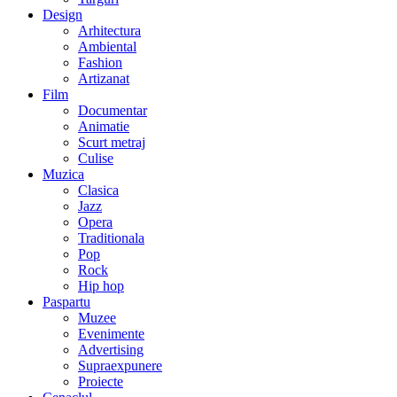
Design
Arhitectura
Ambiental
Fashion
Artizanat
Film
Documentar
Animatie
Scurt metraj
Culise
Muzica
Clasica
Jazz
Opera
Traditionala
Pop
Rock
Hip hop
Paspartu
Muzee
Evenimente
Advertising
Supraexpunere
Proiecte