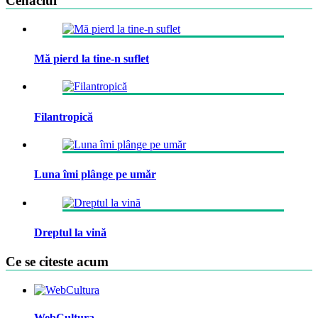
Cenaclul
Mă pierd la tine-n suflet
Filantropică
Luna îmi plânge pe umăr
Dreptul la vină
Ce se citeste acum
WebCultura