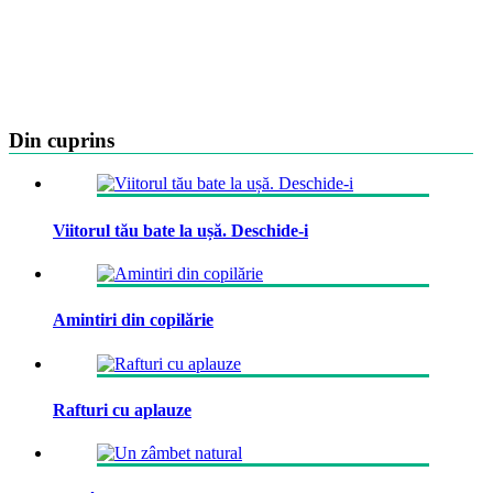
Din cuprins
Viitorul tău bate la ușă. Deschide-i
Amintiri din copilărie
Rafturi cu aplauze