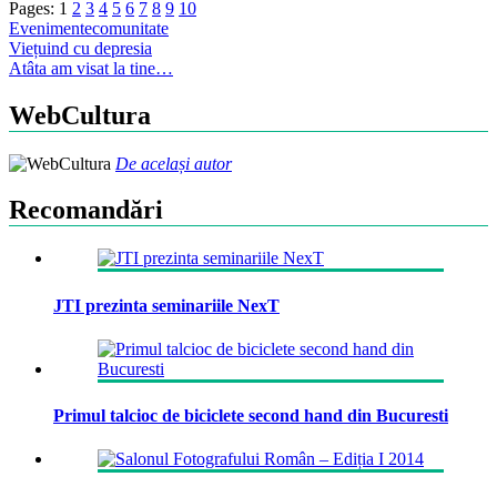
Pages:
1
2
3
4
5
6
7
8
9
10
Evenimente
comunitate
Post
Viețuind cu depresia
Atâta am visat la tine…
navigation
WebCultura
De același autor
Recomandări
JTI prezinta seminariile NexT
Primul talcioc de biciclete second hand din Bucuresti