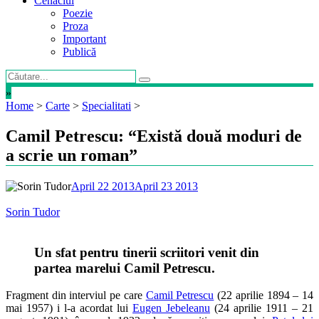
Cenaclul
Poezie
Proza
Important
Publică
»
Home
>
Carte
>
Specialitati
>
Camil Petrescu: “Există două moduri de
a scrie un roman”
April 22 2013
April 23 2013
Sorin Tudor
Un sfat pentru tinerii scriitori venit din
partea marelui Camil Petrescu.
Fragment din interviul pe care
Camil Petrescu
(22 aprilie 1894 – 14
mai 1957) i l-a acordat lui
Eugen Jebeleanu
(24 aprilie 1911 – 21