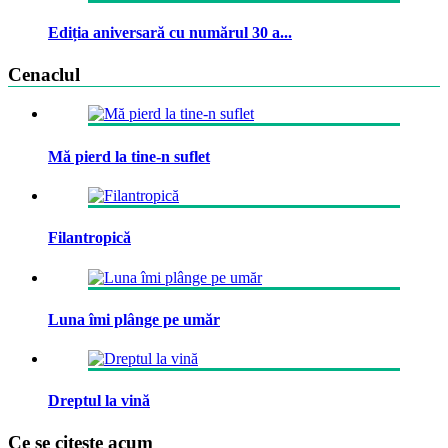
Ediția aniversară cu numărul 30 a...
Cenaclul
Mă pierd la tine-n suflet
Filantropică
Luna îmi plânge pe umăr
Dreptul la vină
Ce se citeste acum