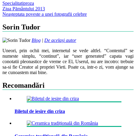
Specialitati
proza
Post
Ziua Pământului 2013
Neașteptata poveste a unei fotografii celebre
navigation
Sorin Tudor
Blog
|
De același autor
Uneori, prin ochii mei, internetul se vede altfel. “Contentul” se
numeste simplu, “continut”, iar “user generated” capata vagi
conotatii pleonastice de vreme ce El, Userul, nu are incotro: trebuie
sa-si fie Creator al propriei Vieti. Poate ca, intr-o zi, vom ajunge sa
ne cunoastem mai bine.
Recomandări
Biletul de iesire din criza