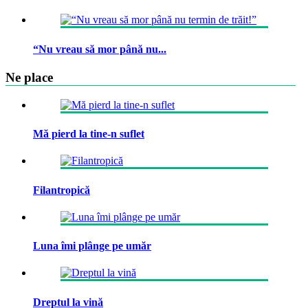
“Nu vreau să mor până nu...
Ne place
Mă pierd la tine-n suflet
Filantropică
Luna îmi plânge pe umăr
Dreptul la vină