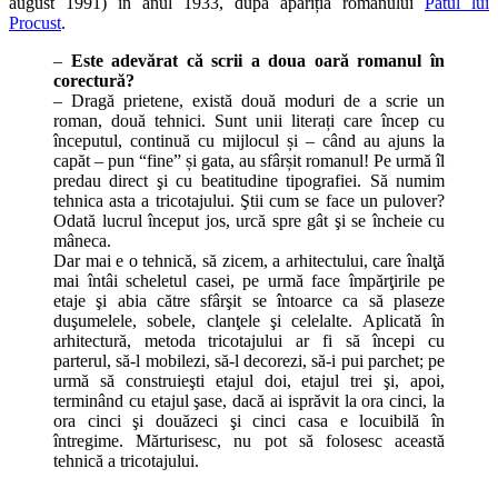
august 1991) în anul 1933, după apariția romanului
Patul lui
Procust
.
–
Este adevărat că scrii a doua oară romanul în
corectură?
– Dragă prietene, există două moduri de a scrie un
roman, două tehnici. Sunt unii literați care încep cu
începutul, continuă cu mijlocul și – când au ajuns la
capăt – pun “fine” și gata, au sfârșit romanul! Pe urmă îl
predau direct şi cu beatitudine tipografiei. Să numim
tehnica asta a tricotajului. Ştii cum se face un pulover?
Odată lucrul început jos, urcă spre gât şi se încheie cu
mâneca.
Dar mai e o tehnică, să zicem, a arhitectului, care înalţă
mai întâi scheletul casei, pe urmă face împărţirile pe
etaje şi abia către sfârşit se întoarce ca să plaseze
duşumelele, sobele, clanţele şi celelalte. Aplicată în
arhitectură, metoda tricotajului ar fi să începi cu
parterul, să-l mobilezi, să-l decorezi, să-i pui parchet; pe
urmă să construieşti etajul doi, etajul trei şi, apoi,
terminând cu etajul şase, dacă ai isprăvit la ora cinci, la
ora cinci şi douăzeci şi cinci casa e locuibilă în
întregime. Mărturisesc, nu pot să folosesc această
tehnică a tricotajului.