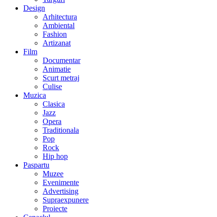
Design
Arhitectura
Ambiental
Fashion
Artizanat
Film
Documentar
Animatie
Scurt metraj
Culise
Muzica
Clasica
Jazz
Opera
Traditionala
Pop
Rock
Hip hop
Paspartu
Muzee
Evenimente
Advertising
Supraexpunere
Proiecte