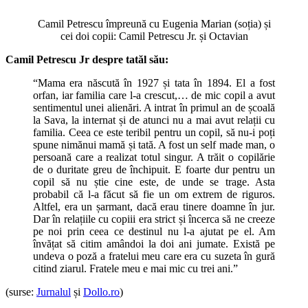
Camil Petrescu împreună cu Eugenia Marian (soția) și
cei doi copii: Camil Petrescu Jr. și Octavian
Camil Petrescu Jr despre tatăl său:
“Mama era născută în 1927 și tata în 1894. El a fost
orfan, iar familia care l-a crescut,… de mic copil a avut
sentimentul unei alienări. A intrat în primul an de școală
la Sava, la internat și de atunci nu a mai avut relații cu
familia. Ceea ce este teribil pentru un copil, să nu-i poți
spune nimănui mamă și tată. A fost un self made man, o
persoană care a realizat totul singur. A trăit o copilărie
de o duritate greu de închipuit. E foarte dur pentru un
copil să nu știe cine este, de unde se trage. Asta
probabil că l-a făcut să fie un om extrem de riguros.
Altfel, era un șarmant, dacă erau tinere doamne în jur.
Dar în relațiile cu copiii era strict și încerca să ne creeze
pe noi prin ceea ce destinul nu l-a ajutat pe el. Am
învățat să citim amândoi la doi ani jumate. Există pe
undeva o poză a fratelui meu care era cu suzeta în gură
citind ziarul. Fratele meu e mai mic cu trei ani.”
(surse:
Jurnalul
și
Dollo.ro
)