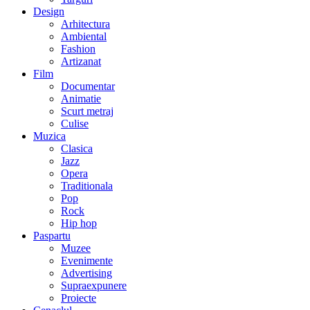
Design
Arhitectura
Ambiental
Fashion
Artizanat
Film
Documentar
Animatie
Scurt metraj
Culise
Muzica
Clasica
Jazz
Opera
Traditionala
Pop
Rock
Hip hop
Paspartu
Muzee
Evenimente
Advertising
Supraexpunere
Proiecte