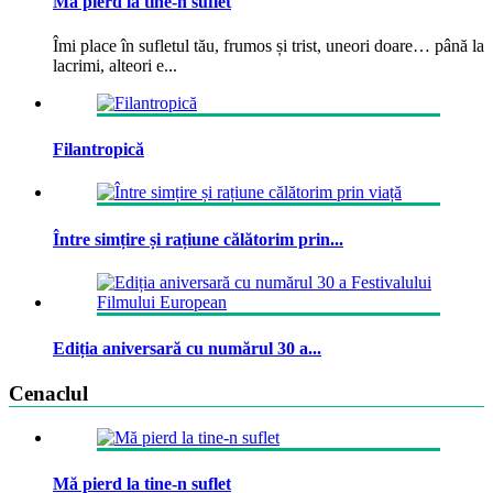
Mă pierd la tine-n suflet
Îmi place în sufletul tău, frumos și trist, uneori doare… până la
lacrimi, alteori e...
Filantropică
Între simțire și rațiune călătorim prin...
Ediția aniversară cu numărul 30 a...
Cenaclul
Mă pierd la tine-n suflet