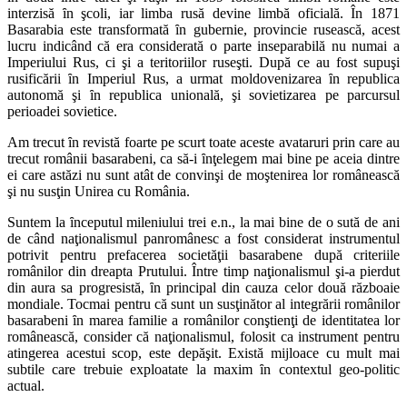
interzisă ȋn şcoli, iar limba rusă devine limbă oficială. În 1871
Basarabia este transformată ȋn gubernie, provincie rusească, acest
lucru indicând că era considerată o parte inseparabilă nu numai a
Imperiului Rus, ci şi a teritoriilor ruseşti. După ce au fost supuşi
rusificării ȋn Imperiul Rus, a urmat moldovenizarea ȋn republica
autonomă şi ȋn republica unională, şi sovietizarea pe parcursul
perioadei sovietice.
Am trecut ȋn revistă foarte pe scurt toate aceste avataruri prin care au
trecut românii basarabeni, ca să-i ȋnţelegem mai bine pe aceia dintre
ei care astăzi nu sunt atât de convinşi de moştenirea lor românească
şi nu susţin Unirea cu România.
Suntem la ȋnceputul mileniului trei e.n., la mai bine de o sută de ani
de când naţionalismul panromânesc a fost considerat instrumentul
potrivit pentru prefacerea societăţii basarabene după criteriile
românilor din dreapta Prutului. Între timp naţionalismul şi-a pierdut
din aura sa progresistă, ȋn principal din cauza celor două războaie
mondiale. Tocmai pentru că sunt un susţinător al integrării românilor
basarabeni ȋn marea familie a românilor conştienţi de identitatea lor
românească, consider că naţionalismul, folosit ca instrument pentru
atingerea acestui scop, este depăşit. Există mijloace cu mult mai
subtile care trebuie exploatate la maxim ȋn contextul geo-politic
actual.