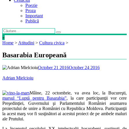
Cenaclul
Poezie
Proza
Important
Publică
»
Home
>
Atitudini
>
Cultura civica
>
Basarabia Europeană
October 21 2016
October 24 2016
Adrian Mielcioiu
Mâine, 22 octombrie, va avea loc, la Bucureşti,
marşul “Luptă pentru Basarabia”
, la care participanţii vor cere
Preşedinţiei, Guvernului şi Parlamentului României asumarea
proiectului de unire a României cu Republica Moldova. Participanţii
la acest marş vor fi susţinători ai acestui proiect de pe ambele maluri
ale Prutului.
La ȋnceputul secolului XX intelectualii basarabeni, susţinuţi de