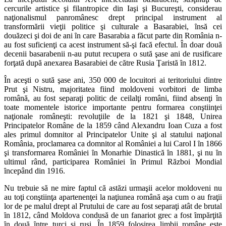
cercurile artistice şi filantropice din Iaşi şi Bucureşti, considerau
naţionalismul panromânesc drept principal instrument al
transformării vieţii politice şi culturale a Basarabiei, ȋnsă cei
douăzeci şi doi de ani ȋn care Basarabia a făcut parte din România n-
au fost suficienţi ca acest instrument să-şi facă efectul. În doar două
decenii basarabenii n-au putut recupera o sută şase ani de rusificare
forţată după anexarea Basarabiei de către Rusia Ţaristă ȋn 1812.
În aceşti o sută şase ani, 350 000 de locuitori ai teritoriului dintre
Prut şi Nistru, majoritatea fiind moldoveni vorbitori de limba
română, au fost separaţi politic de ceilalţi români, fiind absenţi ȋn
toate momentele istorice importante pentru formarea conştiinţei
naţionale româneşti: revoluţiile de la 1821 şi 1848, Unirea
Principatelor Române de la 1859 când Alexandru Ioan Cuza a fost
ales primul domnitor al Principatelor Unite şi al statului naţional
România, proclamarea ca domnitor al României a lui Carol I ȋn 1866
şi transformarea României ȋn Monarhie Dinastică ȋn 1881, şi nu ȋn
ultimul rând, participarea României ȋn Primul Război Mondial
ȋncepând din 1916.
Nu trebuie să ne mire faptul că astăzi urmaşii acelor moldoveni nu
au toţi conştiinţa apartenenţei la naţiunea română aşa cum o au fraţii
lor de pe malul drept al Prutului de care au fost separaţi atât de brutal
ȋn 1812, când Moldova condusă de un fanariot grec a fost ȋmpărţită
ȋn două ȋntre turci şi ruşi. În 1859 folosirea limbii române este