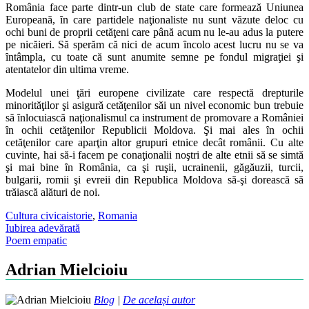
România face parte dintr-un club de state care formează Uniunea
Europeană, ȋn care partidele naţionaliste nu sunt văzute deloc cu
ochi buni de proprii cetăţeni care până acum nu le-au adus la putere
pe nicăieri. Să sperăm că nici de acum ȋncolo acest lucru nu se va
ȋntâmpla, cu toate că sunt anumite semne pe fondul migraţiei şi
atentatelor din ultima vreme.
Modelul unei ţări europene civilizate care respectă drepturile
minorităţilor şi asigură cetăţenilor săi un nivel economic bun trebuie
să ȋnlocuiască naţionalismul ca instrument de promovare a României
ȋn ochii cetăţenilor Republicii Moldova. Şi mai ales ȋn ochii
cetăţenilor care aparţin altor grupuri etnice decât românii. Cu alte
cuvinte, hai să-i facem pe conaţionalii noştri de alte etnii să se simtă
şi mai bine ȋn România, ca şi ruşii, ucrainenii, găgăuzii, turcii,
bulgarii, romii şi evreii din Republica Moldova să-şi dorească să
trăiască alături de noi.
Cultura civica
istorie
,
Romania
Post
Iubirea adevărată
Poem empatic
navigation
Adrian Mielcioiu
Blog
|
De același autor