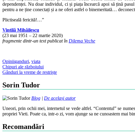
dependenței. Nu doar individul, ci și piața încearcă apoi să țină pasul
pentru a ne ține conectați și a ne oferi astfel o binemeritată… deconect
Plictiseală fericită!…”
Vintilă Mihăilescu
(23 mai 1951 – 22 martie 2020)
fragmente dintr-un text publicat în
Dilema Veche
Opinii
ganduri
,
viata
Post
Chipuri ale războiului
Gânduri la vreme de restriște
navigation
Sorin Tudor
Blog
|
De același autor
Uneori, prin ochii mei, internetul se vede altfel. “Contentul” se numes
propriei Vieti. Poate ca, intr-o zi, vom ajunge sa ne cunoastem mai bin
Recomandări