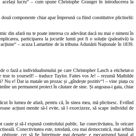
u același lucru“ – cum spune Christophe Granger în introducerea la
e două componente chiar apar împreună ca fiind constitutive plictiselii:
i nimic din afară nu te poate interesa cu adevărat dacă nu mai e nimeni în
plicarea, participarea la jocurile lumii pot fi o soluție (paleativă) la
 de acțiune“ – acuza Lamartine de la tribuna Adunării Naționale în 1839.
 de o fază a individualismului pe care Christopher Lasch a etichetat-o
Be true to yourself! – traduce Taylor. Faites vos Je! – rezumă Mathilde
? Nu e! Dar ia matale un prozac și „gîndește pozitiv“! – vine piața cu
 rămîne un permanent proiect în căutare de sine. Și angoasa-i gata, chiar
ăcut în lumea de afară, pentru că, în sinea mea, mă plictisesc. Evitînd
eroase acțiuni menite să-l evite, să l exorcizeze, să scape individul de
ot caute și să-l expună controlului public. Iar conectivitatea, în oricare
lictiseală. Conectivitatea este, totodată, cea mai democratică, mai ieftină
ă obținute, cer să fie întreținute mai departe: e mecanismul banal al