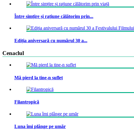
Între simțire și rațiune călătorim prin...
Ediția aniversară cu numărul 30 a...
Cenaclul
Mă pierd la tine-n suflet
Filantropică
Luna îmi plânge pe umăr