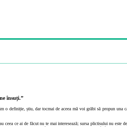
ne însuți.”
dăm o definiție, știu, dar tocmai de aceea mă voi grăbi să propun una ca
u ceea ce ai de făcut nu te mai interesează; sursa plictisului nu este deci