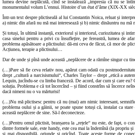
lumea devine neplăcută, cînd se instalează „impresia că nu se înt
monumentalul volum L’ennui. Histoire d’un état d’âme (XIX-XX siècl
Într-un text despre plictiseală al lui Constantin Noica, reluat și inte
a) nimic din afară nu mă mai interesează și b) nimic dinăuntru nu mă m
Și totuși, în ultimă instanță, exteriorul și interiorul, curiozitatea și 
casa sinelui pentru a privi cu însuflețire, pe fereastră, lumea de afar
problema apăsătoare a plictisului: dă-mi ceva de făcut, că mor de plict
Acțiunea, terapie a plictisului…
Dar de unde și pînă unde această „neplăcere de a rămîne singur cu tine
(…)Pare să fie ceva relativ nou, apărut cam odată cu postmodernitatea
drept „cultură a narcisismului“, Charles Taylor – drept „etică a auten
Lequin, jucîndu-se cu limba franceză. De acord, dar cum și care eu? C
soluția. Problema e că tot încercînd – și fiind constrîns să încerce neî
dacă nimeni nu o va mărturisi!
(…)Nu mă plictisesc pentru că nu (mai) am nimic interesant, semnificat
problema oului și a găinii, se poate spune totuși că, instalat ca stare
această neplăcere de sine. Să-l deconecteze.
(…)Pentru omul plictisit, branșarea la „rețele“ nu este, de fapt, o conec
dintre formele sale, este handy, este cea mai la îndemînă (la propriu și l
și mai disponibilă, oriunde și oricînd. Toate aceste forme de conect