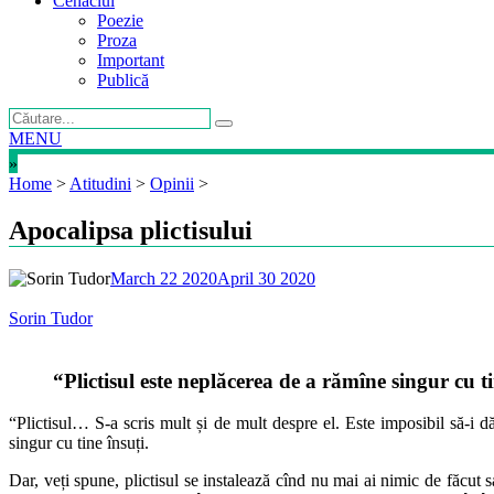
Cenaclul
Poezie
Proza
Important
Publică
MENU
»
Home
>
Atitudini
>
Opinii
>
Apocalipsa plictisului
March 22 2020
April 30 2020
Sorin Tudor
“Plictisul este neplăcerea de a rămîne singur cu ti
“Plictisul… S-a scris mult și de mult despre el. Este imposibil să-i 
singur cu tine însuți.
Dar, veți spune, plictisul se instalează cînd nu mai ai nimic de făcut sa