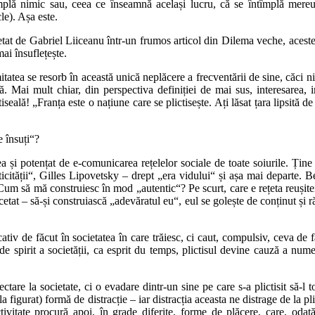
împlă nimic sau, ceea ce înseamnă același lucru, că se întîmplă mere
e). Așa este.
rpretat de Gabriel Liiceanu într-un frumos articol din Dilema veche, acest
ai însuflețește.
intimitatea se resorb în această unică neplăcere a frecventării de sine, căc
ă. Mai mult chiar, din perspectiva definiției de mai sus, interesarea, im
iseală! „Franța este o națiune care se plictisește. Ați lăsat țara lipsită
 însuți“?
 și potențat de e-comunicarea rețelelor sociale de toate soiurile. Ține
ticității“, Gilles Lipovetsky – drept „era vidului“ și așa mai departe. 
um să mă construiesc în mod „autentic“? Pe scurt, care e rețeta reușitei
ncetat – să-și construiască „adevăratul eu“, eul se golește de conținut și
iv de făcut în societatea în care trăiesc, ci caut, compulsiv, ceva de f
 de spirit a societății, ca esprit du temps, plictisul devine cauză a num
tare la societate, ci o evadare dintr-un sine pe care s-a plictisit să-l t
a figurat) formă de distracție – iar distracția aceasta ne distrage de la p
ivitate procură apoi, în grade diferite, forme de plăcere, care, odat