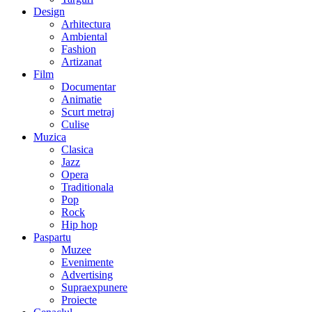
Design
Arhitectura
Ambiental
Fashion
Artizanat
Film
Documentar
Animatie
Scurt metraj
Culise
Muzica
Clasica
Jazz
Opera
Traditionala
Pop
Rock
Hip hop
Paspartu
Muzee
Evenimente
Advertising
Supraexpunere
Proiecte