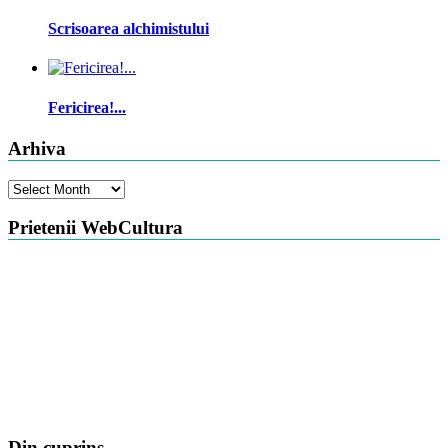
Scrisoarea alchimistului
Fericirea!...
Arhiva
Arhiva
Prietenii WebCultura
Din cuprins