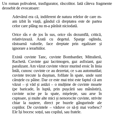
Un roman polivalent, trasfigurator, răscolitor. Iată câteva fragmente
deosebit de evocatoare:
Adevărul era că, indiferent de natura relelor de care m-
am izbit în viață, gândul că dreptatea este de partea
celor care plâng nu m-a părăsit niciodată.
Orice râs e de jos în sus, orice râs dezumflă, critică,
relativizează. Arată cu degetul. Sparge oglinda,
răstoarnă valorile, face dreptate prin egalizare și
ignorare a ierarhiilor.
Există cuvinte Tanc, cuvinte Bombardier, Mitralieră,
Rachetă. Cuvinte gaz lacrimogen, gaz asfixiant, gaz
paralizant. Am văzut cuvinte viteze murind eroic în linia
întâi, cunosc cuvinte ce au dezertat, ce s-au automutilat;
cuvinte trecute la dușman, fofilate în spate, unde sunt
căruțele cu pâine. Dar ce este mai trist este faptul că am
văzut – și văd și astăzi – o mulțime de cuvinte moarte
(pe baricade, în luptă, prin pușcării sau mânăstiri),
cuvinte ucise pe la spate, mișelește, sau arse în
cuptoare, și multe alte mici și nenorocite cuvinte, strivite
chiar la naștere, direct pe buzele gângurinde ale
copiilor. De cuvintele – văduve ce să-ți mai vorbesc?
Ele își bocesc soțul, sau copilul, sau fratele.