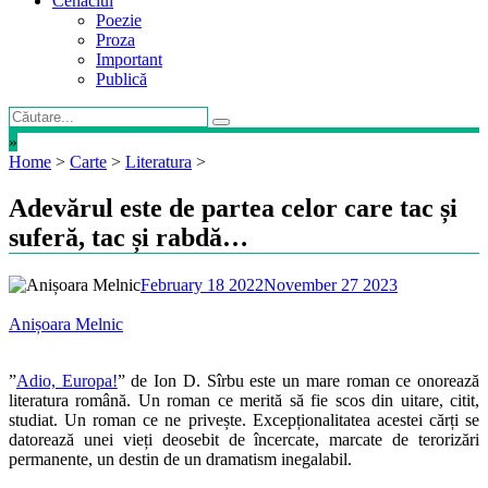
Cenaclul
Poezie
Proza
Important
Publică
»
Home
>
Carte
>
Literatura
>
Adevărul este de partea celor care tac și
suferă, tac și rabdă…
February 18 2022
November 27 2023
Anișoara Melnic
”
Adio, Europa!
” de Ion D. Sîrbu este un mare roman ce onorează
literatura română. Un roman ce merită să fie scos din uitare, citit,
studiat. Un roman ce ne privește. Excepționalitatea acestei cărți se
datorează unei vieți deosebit de încercate, marcate de terorizări
permanente, un destin de un dramatism inegalabil.