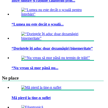
Între simțire și rațiune călătorim prin...
“Lumea nu este decât o școală...
“Dorințele îți aduc doar dezamăgiri binemeritate”
“Nu vreau să mor până nu...
Ne place
Mă pierd la tine-n suflet