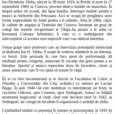
Ion Dezideriu Sârbu, născut la 28 iunie 1919, la Petrila și mort la 17
septembrie 1989, la Craiova, provine dintr-o familie de muncitori. În
timpul anilor de școală, din lipsa banilor, întrerupe studiile pentru a
munci la Atelierele din Petroșani. Aici se ocupă de pregătirea unor
forme trapezoidale de fontă pentru a fi arămite. Abia în 1966, când,
în calitate de angajat al Teatrului din Craiova, însoțește un grup de
colegi din teatrele est-germane la Târgu-Jiu pentru a le arăta ce
înseamnă Coloana Infinitului, îi vine ca o străfulgerare din
subconștient că acestea sunt trapezele care i-au mâncat tinerețea.
Totuși grație unor profesori care au întrevăzut potențialul intelectual
al tânărului Ion D. Sârbu, îl susțin în vederea admiterii la un internat,
cu bursă. Este perioada în care face sport de performanță, dă
meditații pentru corigenți, muncește în vacanțe din greu pentru a se
întreține. Sportul și munca reprezinta doza de încredere, cinste și
umor autoironic care îl vor ajuta să reziste în viață.
Își ia cu brio bacalaureatul și se înscrie la Facultatea de Litere și
Filosifie a Universității din Cluj, avându-l ca mentor pe Lucian
Blaga. În anii 1940-’44 este mobilizat cu intermitențe pe front, la
cucerirea Odessei, spre Crimeea, apoi Stalingrad. Atunci se întâplă
momentul tragicomic al vieții când este declarat mort în 1942, la
Stalingrad, iar colegii de facultate îi organizează o ședință de doliu.
Combinând studiul cu prezența în tranșee și prizonieratul, în 1945 își