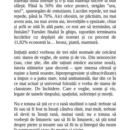
măreața buna intenție și o și mai măreață ducere la bun
sfârșit. Până la 50% din orice proiect, strigăm ”ura,
ura!”, spumegăm de entuziasm. Lucrăm repede, tot mai
repede, până la 70%. Aici obosim, ne plictisim, nu mai
avem asta, nu mai avem aia, investițiile-s epuizate, chiar
și șefii se uită în altă parte, ce rost are să terminăm, să
finisăm? Turnăm finalul în ghips, raportăm terminarea
lucrărilor cu depășiri ale normei și cu procent de
11,82% economii la… bronz, piatră, marmură.
Inițiații antici vorbeau de trei stări normale ale oricărui
om: starea de veghe, de somn și de vis. Din nenorocire
(sau, cine știe, din alte rațiuni mistice ascunse nouă),
istoria ultimelor șase decenii – spre imensa ofensă și
rușine a lumii noastre, hiperprogresiste și ultracivilizate)
a impus o a patra stare, total antinaturală, dar din ce în
ce mai actual și universal folosită: e vorba de starea de
claustrare. De închidere. Care e veghe, somn și vis,
legate de tainele timpului, spațiului, suferinței și morții.
Nu e totuna să știi ce e o rană studiind o rană: trebuie să
fii sau să fi fost tu însuți cândva rănit, mai mult, trebuie
să devii tu însuți rană, numai rană; nu e totuna să
vorbești de întuneric sau să fii în întuneric, să știi totul
despre pieire și moarte sau să fii tu și întregul tău neam
în permanentă stare de murire și pieire…