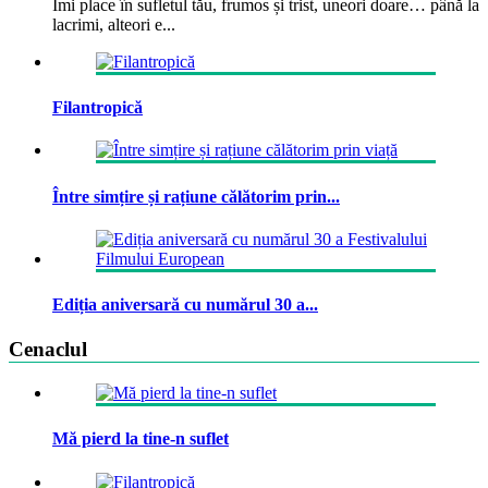
Îmi place în sufletul tău, frumos și trist, uneori doare… până la
lacrimi, alteori e...
Filantropică
Între simțire și rațiune călătorim prin...
Ediția aniversară cu numărul 30 a...
Cenaclul
Mă pierd la tine-n suflet