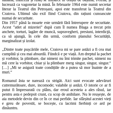
lucrează ca vagonetar la mină. În februarie 1964 este numit secretar
literar la Teatrul din Petroșani, apoi este transferat la Teatrul din
Craiova. Ultimul său exil fiind Craiova, din rațiuni cunoascute
numai de securitate.
Din 1957 până la moarte este urmărit fără întrerupere de securitate.
Acest ”atlet al mizeriei” după cum îl numea Blaga a trecut prin
anchete, torturi, lagăre de muncă, supravegheri, presiuni, interdicţii,
ca să ajungă, în cele din urmă, conform planului Securității,
marginalizat și izolat.
„Dintre toate pușcăriile mele, Craiova mi se pare astăzi a fi cea mai
cumplită și cea mai absurdă. Fiindcă e pe viață. Am dreptul la pachet
și vorbitor, la plimbare, dar nimeni nu îmi trimite pachet, nimeni nu
mă cere la vorbitor, chiar și la plimbare merg singur, singur, singur.“
[…] „Mi se asigură toate condițiile de a putea să mor înainte de a
muri.“
Romanul ăsta se narează cu strigăt. Aici sunt evocate adevăruri
cutremurătoare, dure, incomode; valabile și astăzi. O istorie ce ar fi
putut fi împresurată cu plâns, dar eroul acesteia a ales râsul, iar
pentru asta e pedepsit crunt, cu scop de anihilare. Nu le reușește, de
aia metodele devin din ce în ce mai perfide. Iar sfârșitul acestei vieți
e greu de povestit, se bocește, cu lacrimi fierbinți ce ard pe
dinăuntru.