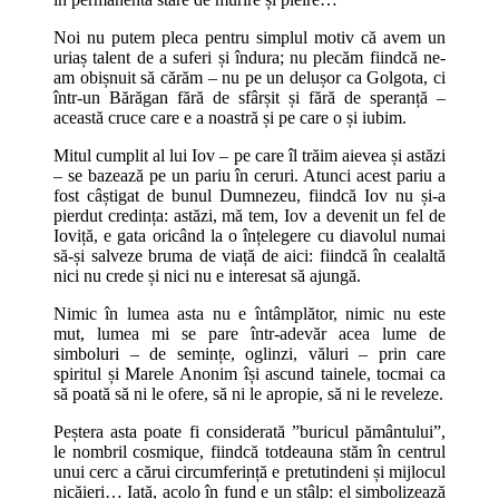
Noi nu putem pleca pentru simplul motiv că avem un
uriaș talent de a suferi și îndura; nu plecăm fiindcă ne-
am obișnuit să cărăm – nu pe un delușor ca Golgota, ci
într-un Bărăgan fără de sfârșit și fără de speranță –
această cruce care e a noastră și pe care o și iubim.
Mitul cumplit al lui Iov – pe care îl trăim aievea și astăzi
– se bazează pe un pariu în ceruri. Atunci acest pariu a
fost câștigat de bunul Dumnezeu, fiindcă Iov nu și-a
pierdut credința: astăzi, mă tem, Iov a devenit un fel de
Ioviță, e gata oricând la o înțelegere cu diavolul numai
să-și salveze bruma de viață de aici: fiindcă în cealaltă
nici nu crede și nici nu e interesat să ajungă.
Nimic în lumea asta nu e întâmplător, nimic nu este
mut, lumea mi se pare într-adevăr acea lume de
simboluri – de semințe, oglinzi, văluri – prin care
spiritul și Marele Anonim își ascund tainele, tocmai ca
să poată să ni le ofere, să ni le apropie, să ni le reveleze.
Peștera asta poate fi considerată ”buricul pământului”,
le nombril cosmique, fiindcă totdeauna stăm în centrul
unui cerc a cărui circumferință e pretutindeni și mijlocul
nicăieri… Iată, acolo în fund e un stâlp: el simbolizează