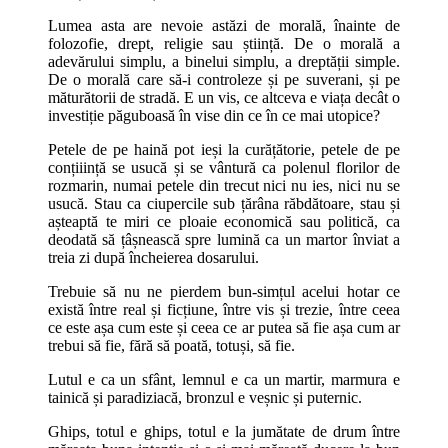
Lumea asta are nevoie astăzi de morală, înainte de
folozofie, drept, religie sau știință. De o morală a
adevărului simplu, a binelui simplu, a dreptății simple.
De o morală care să-i controleze și pe suverani, și pe
măturătorii de stradă. E un vis, ce altceva e viața decât o
investiție păguboasă în vise din ce în ce mai utopice?
Petele de pe haină pot ieși la curățătorie, petele de pe
conțiiință se usucă și se vântură ca polenul florilor de
rozmarin, numai petele din trecut nici nu ies, nici nu se
usucă. Stau ca ciupercile sub țărâna răbdătoare, stau și
așteaptă te miri ce ploaie economică sau politică, ca
deodată să țâșnească spre lumină ca un martor înviat a
treia zi după încheierea dosarului.
Trebuie să nu ne pierdem bun-simțul acelui hotar ce
există între real și ficțiune, între vis și trezie, între ceea
ce este așa cum este și ceea ce ar putea să fie așa cum ar
trebui să fie, fără să poată, totuși, să fie.
Lutul e ca un sfânt, lemnul e ca un martir, marmura e
tainică și paradiziacă, bronzul e veșnic și puternic.
Ghips, totul e ghips, totul e la jumătate de drum între