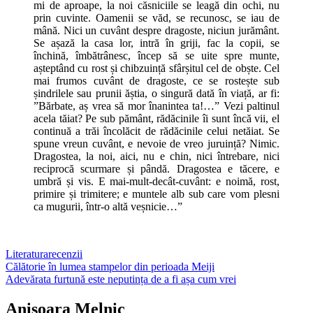
mi de aproape, la noi căsniciile se leagă din ochi, nu
prin cuvinte. Oamenii se văd, se recunosc, se iau de
mână. Nici un cuvânt despre dragoste, niciun jurământ.
Se așază la casa lor, intră în griji, fac la copii, se
închină, îmbătrânesc, încep să se uite spre munte,
așteptând cu rost și chibzuință sfârșitul cel de obște. Cel
mai frumos cuvânt de dragoste, ce se rostește sub
șindrilele sau prunii ăștia, o singură dată în viață, ar fi:
”Bărbate, aș vrea să mor înanintea ta!…” Vezi paltinul
acela tăiat? Pe sub pământ, rădăcinile îi sunt încă vii, el
continuă a trăi încolăcit de rădăcinile celui netăiat. Se
spune vreun cuvânt, e nevoie de vreo juruință? Nimic.
Dragostea, la noi, aici, nu e chin, nici întrebare, nici
reciprocă scurmare și pândă. Dragostea e tăcere, e
umbră și vis. E mai-mult-decât-cuvânt: e noimă, rost,
primire și trimitere; e muntele alb sub care vom plesni
ca mugurii, într-o altă veșnicie…”
Literatura
recenzii
Post
Călătorie în lumea stampelor din perioada Meiji
Adevărata furtună este neputința de a fi așa cum vrei
navigation
Anișoara Melnic