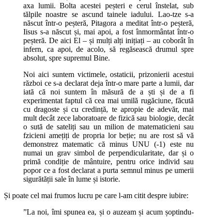
axa lumii. Bolta acestei peșteri e cerul înstelat, sub
tălpile noastre se ascund tainele iadului. Lao-tze s-a
născut într-o peșteră, Pitagora a meditat într-o peșteră,
Iisus s-a născut și, mai apoi, a fost înmormântat într-o
peșteră. De aici El – și mulți alți inițiați – au coborât în
infern, ca apoi, de acolo, să regăsească drumul spre
absolut, spre supremul Bine.
Noi aici suntem victimele, ostaticii, prizonierii acestui
război ce s-a declarat deja într-o mare parte a lumii, dar
iată că noi suntem în măsură de a ști și de a fi
experimentat faptul că cea mai umilă rugăciune, făcută
cu dragoste și cu credință, te apropie de adevăr, mai
mult decât zece laboratoare de fizică sau biologie, decât
o sută de sateliți sau un milion de matematicieni sau
fzicieni amețiți de propria lor beție; nu are rost să vă
demonstrez matematic că minus UNU (-1) este nu
numai un grav simbol de perpendicularitate, dar și o
primă condiție de mântuire, pentru orice individ sau
popor ce a fost declarat a purta semnul minus pe umerii
sigurătății sale în lume și istorie.
Și poate cel mai frumos lucru pe care l-am citit despre iubire:
”La noi, îmi spunea ea, și o auzeam și acum șoptindu-