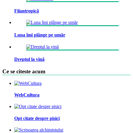
Filantropică
Luna îmi plânge pe umăr
Dreptul la vină
Ce se citeste acum
WebCultura
Opt citate despre pisici