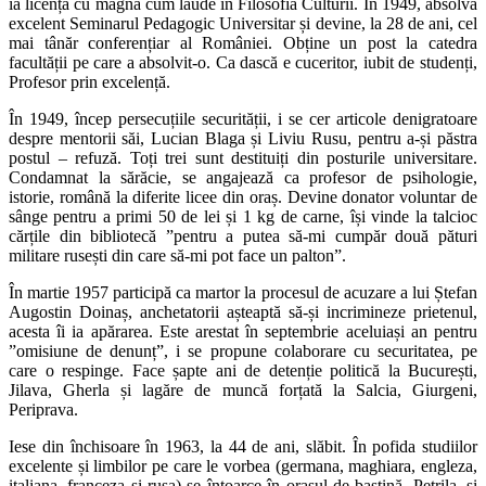
ia licența cu magna cum laude în Filosofia Culturii. În 1949, absolvă
excelent Seminarul Pedagogic Universitar și devine, la 28 de ani, cel
mai tânăr conferențiar al României. Obține un post la catedra
facultății pe care a absolvit-o. Ca dască e cuceritor, iubit de studenți,
Profesor prin excelență.
În 1949, încep persecuțiile securității, i se cer articole denigratoare
despre mentorii săi, Lucian Blaga și Liviu Rusu, pentru a-și păstra
postul – refuză. Toți trei sunt destituiți din posturile universitare.
Condamnat la sărăcie, se angajează ca profesor de psihologie,
istorie, română la diferite licee din oraș. Devine donator voluntar de
sânge pentru a primi 50 de lei și 1 kg de carne, își vinde la talcioc
cărțile din bibliotecă ”pentru a putea să-mi cumpăr două pături
militare rusești din care să-mi pot face un palton”.
În martie 1957 participă ca martor la procesul de acuzare a lui Ștefan
Augostin Doinaș, anchetatorii așteaptă să-și incrimineze prietenul,
acesta îi ia apărarea. Este arestat în septembrie aceluiași an pentru
”omisiune de denunț”, i se propune colaborare cu securitatea, pe
care o respinge. Face șapte ani de detenție politică la București,
Jilava, Gherla și lagăre de muncă forțată la Salcia, Giurgeni,
Periprava.
Iese din închisoare în 1963, la 44 de ani, slăbit. În pofida studiilor
excelente și limbilor pe care le vorbea (germana, maghiara, engleza,
italiana, franceza și rusa) se întoarce în orașul de baștină, Petrila, și