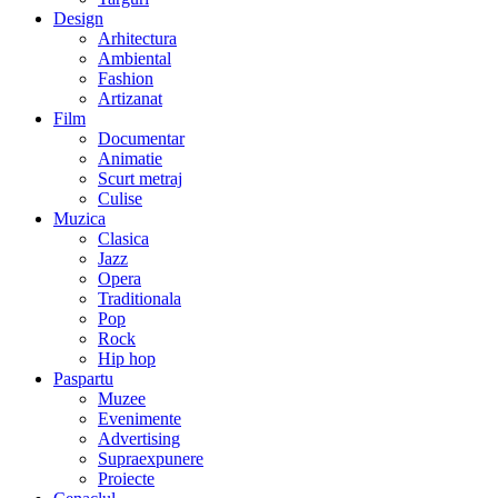
Design
Arhitectura
Ambiental
Fashion
Artizanat
Film
Documentar
Animatie
Scurt metraj
Culise
Muzica
Clasica
Jazz
Opera
Traditionala
Pop
Rock
Hip hop
Paspartu
Muzee
Evenimente
Advertising
Supraexpunere
Proiecte