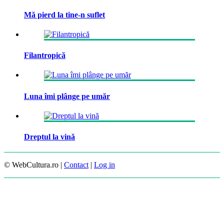
Mă pierd la tine-n suflet
Filantropică
Luna îmi plânge pe umăr
Dreptul la vină
© WebCultura.ro |
Contact
|
Log in