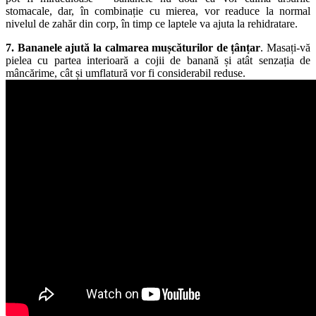
stomacale, dar, în combinație cu mierea, vor readuce la normal
nivelul de zahăr din corp, în timp ce laptele va ajuta la rehidratare.
7. Bananele ajută la calmarea mușcăturilor de țânțar
. Masați-vă
pielea cu partea interioară a cojii de banană și atât senzația de
mâncărime, cât și umflatură vor fi considerabil reduse.