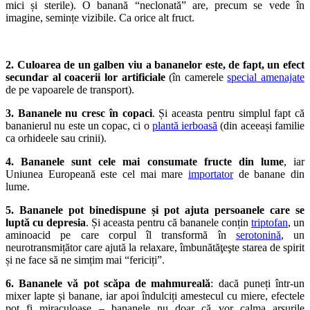
mici și sterile). O banană “neclonată” are, precum se vede în
imagine, semințe vizibile. Ca orice alt fruct.
2. Culoarea de un galben viu a bananelor este, de fapt, un efect
secundar al coacerii lor artificiale
(în camerele
special amenajate
de pe vapoarele de transport).
3. Bananele nu cresc în copaci
. Și aceasta pentru simplul fapt că
bananierul nu este un copac, ci o
plantă ierboasă
(din aceeași familie
ca orhideele sau crinii).
4. Bananele sunt cele mai consumate fructe din lume
, iar
Uniunea Europeană este cel mai mare
importator
de banane din
lume.
5. Bananele pot binedispune și pot ajuta persoanele care se
luptă cu depresia
. Și aceasta pentru că bananele conțin
triptofan
, un
aminoacid pe care corpul îl transformă în
serotonină
, un
neurotransmițător care ajută la relaxare, îmbunătăţeşte starea de spirit
și ne face să ne simțim mai “fericiți”.
6. Bananele vă pot scăpa de mahmureală
: dacă puneți într-un
mixer lapte și banane, iar apoi îndulciți amestecul cu miere, efectele
pot fi miraculoase – bananele nu doar că vor calma arsurile