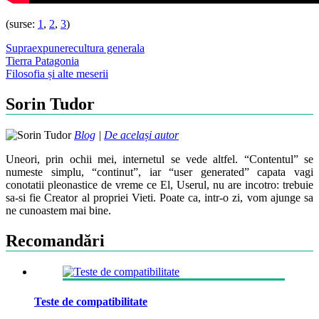
(surse:
1
,
2
,
3
)
Supraexpunere
cultura generala
Post
Tierra Patagonia
Filosofia și alte meserii
navigation
Sorin Tudor
Blog
|
De același autor
Uneori, prin ochii mei, internetul se vede altfel. “Contentul” se
numeste simplu, “continut”, iar “user generated” capata vagi
conotatii pleonastice de vreme ce El, Userul, nu are incotro: trebuie
sa-si fie Creator al propriei Vieti. Poate ca, intr-o zi, vom ajunge sa
ne cunoastem mai bine.
Recomandări
Teste de compatibilitate