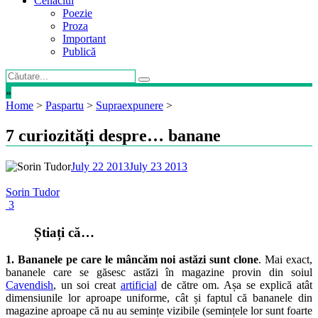
Cenaclul
Poezie
Proza
Important
Publică
»
Home
>
Paspartu
>
Supraexpunere
>
7 curiozități despre… banane
July 22 2013
July 23 2013
Sorin Tudor
3
Știați că…
1. Bananele pe care le mâncăm noi astăzi sunt clone
. Mai exact,
bananele care se găsesc astăzi în magazine provin din soiul
Cavendish
, un soi creat
artificial
de către om. Așa se explică atât
dimensiunile lor aproape uniforme, cât și faptul că bananele din
magazine aproape că nu au semințe vizibile (semințele lor sunt foarte