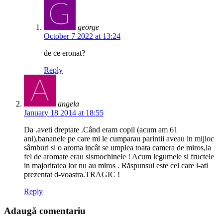
george
October 7 2022 at 13:24
de ce eronat?
Reply
angela
January 18 2014 at 18:55
Da .aveti dreptate .Când eram copil (acum am 61
ani),bananele pe care mi le cumparau parintii aveau in mijloc
sâmburi si o aroma incât se umplea toata camera de miros,la
fel de aromate erau sismochinele ! Acum legumele si fructele
in majoritatea lor nu au miros . Răspunsul este cel care l-ati
prezentat d-voastra.TRAGIC !
Reply
Adaugă comentariu