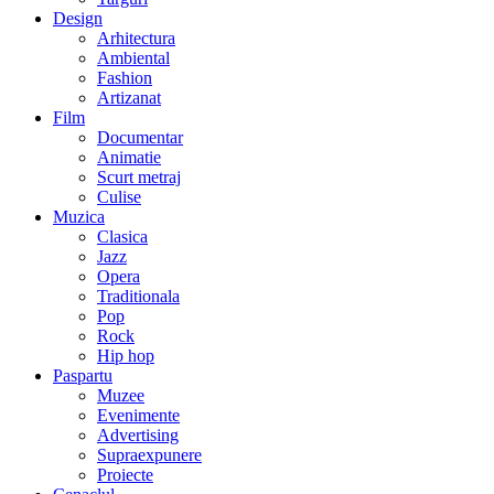
Design
Arhitectura
Ambiental
Fashion
Artizanat
Film
Documentar
Animatie
Scurt metraj
Culise
Muzica
Clasica
Jazz
Opera
Traditionala
Pop
Rock
Hip hop
Paspartu
Muzee
Evenimente
Advertising
Supraexpunere
Proiecte