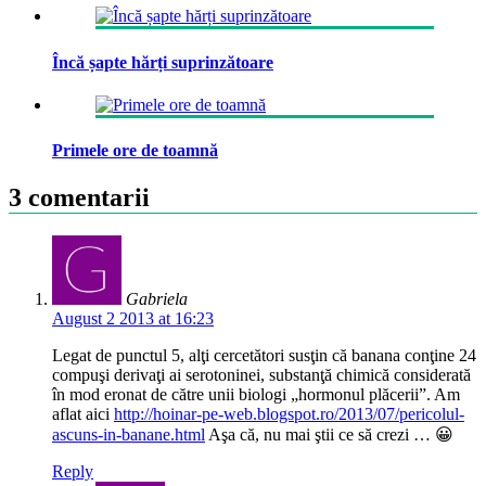
Încă șapte hărți suprinzătoare
Primele ore de toamnă
3 comentarii
Gabriela
August 2 2013 at 16:23
Legat de punctul 5, alţi cercetători susţin că banana conţine 24
compuşi derivaţi ai serotoninei, substanţă chimică considerată
în mod eronat de către unii biologi „hormonul plăcerii”. Am
aflat aici
http://hoinar-pe-web.blogspot.ro/2013/07/pericolul-
ascuns-in-banane.html
Aşa că, nu mai ştii ce să crezi … 😀
Reply