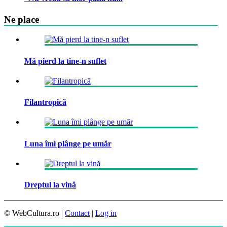
Ne place
Mă pierd la tine-n suflet
Filantropică
Luna îmi plânge pe umăr
Dreptul la vină
© WebCultura.ro |
Contact
|
Log in