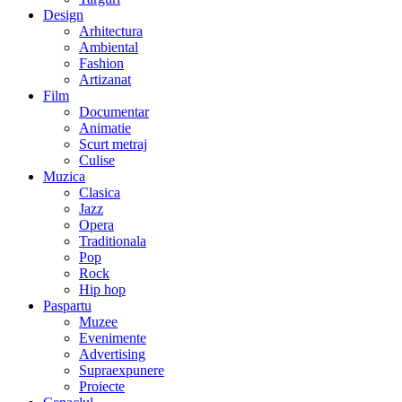
Design
Arhitectura
Ambiental
Fashion
Artizanat
Film
Documentar
Animatie
Scurt metraj
Culise
Muzica
Clasica
Jazz
Opera
Traditionala
Pop
Rock
Hip hop
Paspartu
Muzee
Evenimente
Advertising
Supraexpunere
Proiecte