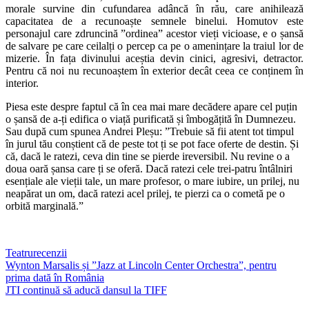
morale survine din cufundarea adâncă în rău, care anihilează
capacitatea de a recunoaște semnele binelui. Homutov este
personajul care zdruncină ”ordinea” acestor vieți vicioase, e o șansă
de salvare pe care ceilalți o percep ca pe o amenințare la traiul lor de
mizerie. În fața divinului aceștia devin cinici, agresivi, detractor.
Pentru că noi nu recunoaștem în exterior decât ceea ce conținem în
interior.
Piesa este despre faptul că în cea mai mare decădere apare cel puțin
o șansă de a-ți edifica o viață purificată și îmbogățită în Dumnezeu.
Sau după cum spunea Andrei Pleșu: ”Trebuie să fii atent tot timpul
în jurul tău conștient că de peste tot ți se pot face oferte de destin. Și
că, dacă le ratezi, ceva din tine se pierde ireversibil. Nu revine o a
doua oară șansa care ți se oferă. Dacă ratezi cele trei-patru întâlniri
esențiale ale vieții tale, un mare profesor, o mare iubire, un prilej, nu
neapărat un om, dacă ratezi acel prilej, te pierzi ca o cometă pe o
orbită marginală.”
Teatru
recenzii
Post
Wynton Marsalis și ”Jazz at Lincoln Center Orchestra”, pentru
prima dată în România
navigation
JTI continuă să aducă dansul la TIFF