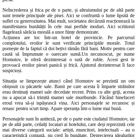
Neîncrederea și frica pe de o parte, și altruismului pe de altă parte
sunt temele principale ale pisei. Aici se confruntă o lume lipsită de
suflet cu generozitatea. Mai mult, societatea decăzută reacționează la
manifestarea bunătății în cele mai perfide moduri. Aici scriitorul
flagelează sărăcia morală a unor ființe demonizate.
Acțiunea are loc într-un hotel de provincie. Pe parcursul
complotului, eroilor le sunt verificate principiile morale. Totul
pornește de la faptul că doi bețivi rămân fără bani. Motiv pentru care
caută să împrumute o oarecare sumă.Un necunoscut, pe nume
Homutov, le oferă dezinteresat o sută de ruble. Acest gest le
provoacă eroilor piesei panică și frică. Ajutorul dezinteresat îi face
suspicioși.
Situația se limpezește atunci când Homutov se prezintă un om
obișnuit cu păcatele sale. Banii pe care acesta îi împarte străinilor
erau destinați mamei sale decedate recent. Prins cu alte griji, acesta
nu a apucat să-i trimită mamei sale muribunde. Făcând binefaceri
eroul vrea să-și ispășească vina. Aici personajele se recunosc și
renasc pentru scurt timp. Apare speranța într-o lume mai bună.
Personajele sunt în antiteză, pe de o parte este ciudatul Homutov, iar
pe de altă parte, ceilalți locatari ai hotelului, care deși reprezintă cele
mai diverse categorii sociale: artiști, muncitori, intelectuali – au o
caracteristică comună, nu cred în bunătate. Deprecierea idealurilor