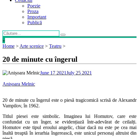
Cenaclul
Poezie
Proza
Important
Publică
»
Home
>
Arte scenice
>
Teatru
>
20 de minute cu îngerul
June 17 2021
July 25 2021
Anișoara Melnic
20 de minute cu îngerul este o piesă tragicomică scrisă de Alexandr
Vampilov, în 1962.
Titlul piesei este simbolic. Imaginea lui Homutov, care este
confundat cu un înger, se evidențiază într-adevărat de ceilalți.
Homutov este tipul eroului angelic, chiar dacă nu este pe cea mai
înaltă treaptă în ierarhia îngerească, este unicul personaj altruist din
piesă.