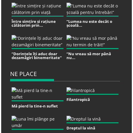
Între simțire și rațiune
“Lumea nu este decât o
călătorim prin...
școală...
“Dorințele îți aduc doar
“Nu vreau să mor până
dezamăgiri binemeritate”
nu...
NE PLACE
Filantropică
Mă pierd la tine-n suflet
Dreptul la vină