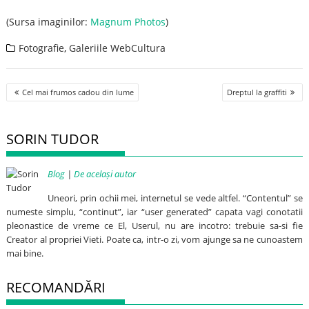
(Sursa imaginilor:
Magnum Photos
)
Fotografie
,
Galeriile WebCultura
Post
Cel mai frumos cadou din lume
Dreptul la graffiti
navigation
SORIN TUDOR
Blog
|
De același autor
Uneori, prin ochii mei, internetul se vede altfel. “Contentul” se
numeste simplu, “continut”, iar “user generated” capata vagi conotatii
pleonastice de vreme ce El, Userul, nu are incotro: trebuie sa-si fie
Creator al propriei Vieti. Poate ca, intr-o zi, vom ajunge sa ne cunoastem
mai bine.
RECOMANDĂRI